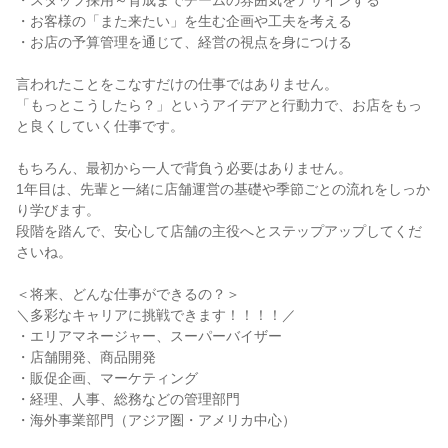
・スタッフ採用～育成までチームの雰囲気をデザインする

・お客様の「また来たい」を生む企画や工夫を考える

・お店の予算管理を通じて、経営の視点を身につける

言われたことをこなすだけの仕事ではありません。

「もっとこうしたら？」というアイデアと行動力で、お店をもっ
と良くしていく仕事です。

もちろん、最初から一人で背負う必要はありません。

1年目は、先輩と一緒に店舗運営の基礎や季節ごとの流れをしっか
り学びます。

段階を踏んで、安心して店舗の主役へとステップアップしてくだ
さいね。

＜将来、どんな仕事ができるの？＞

＼多彩なキャリアに挑戦できます！！！！／

・エリアマネージャー、スーパーバイザー

・店舗開発、商品開発

・販促企画、マーケティング

・経理、人事、総務などの管理部門

・海外事業部門（アジア圏・アメリカ中心）
