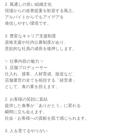
2. 風通しの良い組織文化

現場からの改善提案を歓迎する風土。

アルバイトからでもアイデアを

発信しやすい環境です。

3. 豊富なキャリア支援制度

資格支援や社内公募制度があり、

意欲的な社員の成長を後押しします。

✨ 仕事内容の魅力 ✨

1. 店舗プロデューサー

仕入れ、接客、人材育成、販促など、

店舗運営の全てを統括する「経営者」

として、食の要を担えます。

2. お客様の笑顔に直結

提供した食事が「ありがとう」に変わる

瞬間に立ち会えます。

社会・お客様への貢献を肌で感じられます。

3. 人を育てるやりがい
