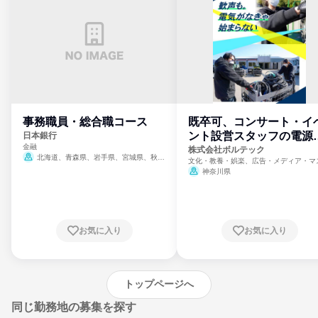
事務職員・総合職コース
既卒可、コンサート・イ
ント設営スタッフの電源
日本銀行
金融
門
株式会社ボルテック
北海道、青森県、岩手県、宮城県、秋田
文化・教養・娯楽、広告・メディア・マ
県、山形県、福島県、茨城県、群馬県、埼玉
ミ、電力・ガス・水道・エネルギー
神奈川県
県、東京都、神奈川県、新潟県、富山県、石
川県、福井県、山梨県、長野県、静岡県、愛
知県、京都府、大阪府、兵庫県、鳥取県、島
根県、岡山県、広島県、山口県、徳島県、香
川県、愛媛県、高知県、福岡県、佐賀県、長
お気に入り
お気に入り
崎県、熊本県、大分県、宮崎県、鹿児島県、
沖縄県
トップページへ
同じ勤務地の募集を探す