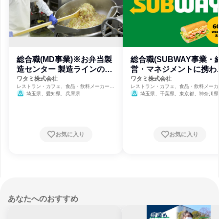
総合職(MD事業)※お弁当製
総合職(SUBWAY事業・
造センター 製造ラインの責
営・マネジメントに携わ
任者
お仕事)
ワタミ株式会社
ワタミ株式会社
レストラン・カフェ、食品・飲料メーカー、
レストラン・カフェ、食品・飲料メーカ
農耕業
農耕業
埼玉県、愛知県、兵庫県
埼玉県、千葉県、東京都、神奈川県
阪府
お気に入り
お気に入り
あなたへのおすすめ