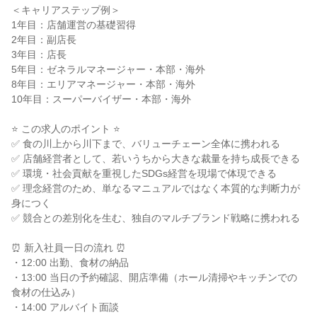
＜キャリアステップ例＞

1年目：店舗運営の基礎習得

2年目：副店長

3年目：店長

5年目：ゼネラルマネージャー・本部・海外

8年目：エリアマネージャー・本部・海外

10年目：スーパーバイザー・本部・海外

⭐ この求人のポイント ⭐

✅ 食の川上から川下まで、バリューチェーン全体に携われる

✅ 店舗経営者として、若いうちから大きな裁量を持ち成長できる

✅ 環境・社会貢献を重視したSDGs経営を現場で体現できる

✅ 理念経営のため、単なるマニュアルではなく本質的な判断力が
身につく

✅ 競合との差別化を生む、独自のマルチブランド戦略に携われる

⏰ 新入社員一日の流れ ⏰

・12:00 出勤、食材の納品

・13:00 当日の予約確認、開店準備（ホール清掃やキッチンでの
食材の仕込み）

・14:00 アルバイト面談
