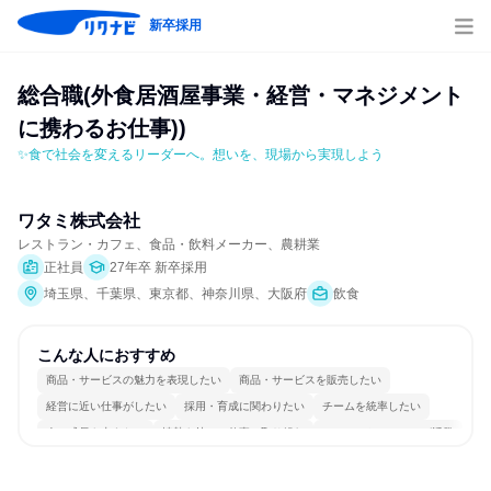
新卒採用
総合職(外食居酒屋事業・経営・マネジメント
に携わるお仕事))
✨食で社会を変えるリーダーへ。想いを、現場から実現しよう
ワタミ株式会社
レストラン・カフェ、食品・飲料メーカー、農耕業
正社員
27年卒 新卒採用
埼玉県、千葉県、東京都、神奈川県、大阪府
飲食
こんな人におすすめ
商品・サービスの魅力を表現したい
商品・サービスを販売したい
経営に近い仕事がしたい
採用・育成に関わりたい
チームを統率したい
人の成長を支えたい
情熱を持って仕事に取り組む
コミュニケーションが活発
チームワークを重視
若手が裁量を持てる環境