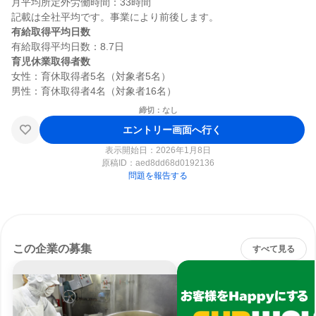
月平均所定外労働時間：33時間

有給取得平均日数
育児休業取得者数
女性：育休取得者5名（対象者5名）

締切：なし
エントリー画面へ行く
表示開始日：2026年1月8日
原稿ID：
aed8dd68d0192136
問題を報告する
この企業の募集
すべて見る