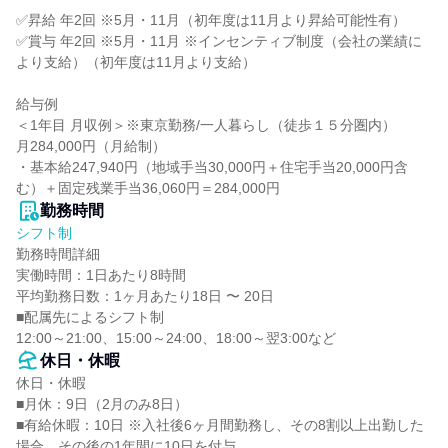
✅昇給 年2回 ※5月・11月（初年度は11月より昇給可能性有）

✅賞与 年2回 ※5月・11月 ※インセンティブ制度（会社の業績に
より支給）（初年度は11月より支給）

給与例

＜1年目 月収例＞※東京勤務/一人暮らし（徒歩１５分圏内）

月284,000円（月給制）

・基本給247,940円（地域手当30,000円＋住宅手当20,000円含
む）＋固定残業手当36,060円＝284,000円
勤務時間
シフト制
勤務時間詳細

実働時間：1日あたり8時間

平均勤務日数：1ヶ月あたり18日 〜 20日

■配属先によるシフト制

12:00～21:00、15:00～24:00、18:00～翌3:00など
休日・休暇
休日・休暇

■月休：9日（2月のみ8日）

■有給休暇：10日 ※入社後6ヶ月間勤務し、その8割以上出勤した
場合、その後の1年間に10日を付与
