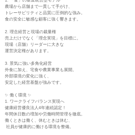
1. 「食」の垂直統合型モデル

農場から店舗まで一貫して手がけ、

トレーサビリティと品質に圧倒的な強み。

食の安全に敏感な顧客に強く響きます。

2. 理念経営と現場の裁量権

売上だけでなく「理念実現」を目標に。

現場（店舗）リーダーに大きな

運営決定権があります。

3. 景気に強い多角化経営

外食に加え、宅食や農業事業も展開。

外部環境の変化に強く、

安定した経営基盤が強みです。

✨ 働く環境 ✨

1. ワークライフバランス実現へ

健康経営優良法人4年連続認定！

年間休日数の増加や労働時間管理を徹底。

働くときは働く、休むときは休む、

 社員が健康的に働ける環境を整備。
