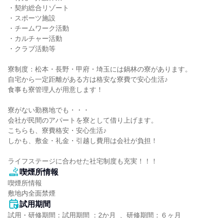
・契約総合リゾート

・スポーツ施設

・チームワーク活動

・カルチャー活動

・クラブ活動等

寮制度：松本・長野・甲府・埼玉には鍋林の寮があります。

自宅から一定距離がある方は格安な寮費で安心生活♪

食事も寮管理人が用意します！

寮がない勤務地でも・・・

会社が民間のアパートを寮として借り上げます。

こちらも、寮費格安・安心生活♪

しかも、敷金・礼金・引越し費用は会社が負担！

ライフステージに合わせた社宅制度も充実！！！
喫煙所情報
喫煙所情報

敷地内全面禁煙
試用期間
試用・研修期間：試用期間 ：2か月  、研修期間：６ヶ月
