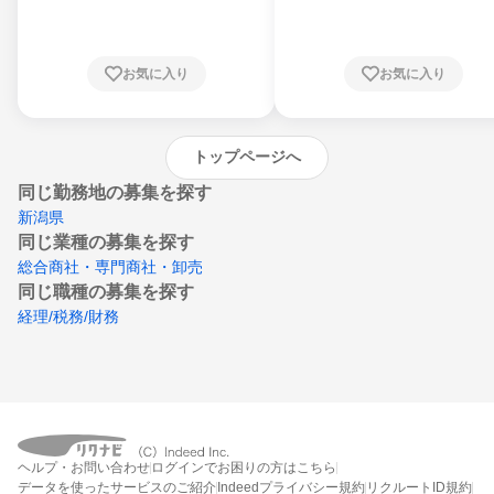
川県、福井県、山梨県、長野県、静岡県、愛
知県、京都府、大阪府、兵庫県、鳥取県、島
根県、岡山県、広島県、山口県、徳島県、香
川県、愛媛県、高知県、福岡県、佐賀県、長
お気に入り
お気に入り
崎県、熊本県、大分県、宮崎県、鹿児島県、
沖縄県
トップページへ
同じ勤務地の募集を探す
新潟県
同じ業種の募集を探す
総合商社・専門商社・卸売
同じ職種の募集を探す
経理/税務/財務
ヘルプ・お問い合わせ
ログインでお困りの方はこちら
データを使ったサービスのご紹介
Indeedプライバシー規約
リクルートID規約