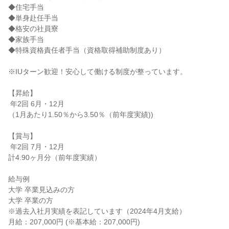
◆住宅手当

◆単身赴任手当

◆格安の社員寮

◆家族手当

◆特殊資格責任者手当（資格取得補助制度あり）

※IUターン歓迎！安心して働ける制度が整っています。

【昇給】

 年2回 6月・12月

（1月あたり1.50％から3.50％（前年度実績))

【賞与】

 年2回 7月・12月

計4.90ヶ月分（前年度実績）

給与例

大学 卒業見込みの方

大学 卒業の方

※過去入社月実績を表記しています（2024年4月支給）

月給：207,000円 (※基本給：207,000円)
