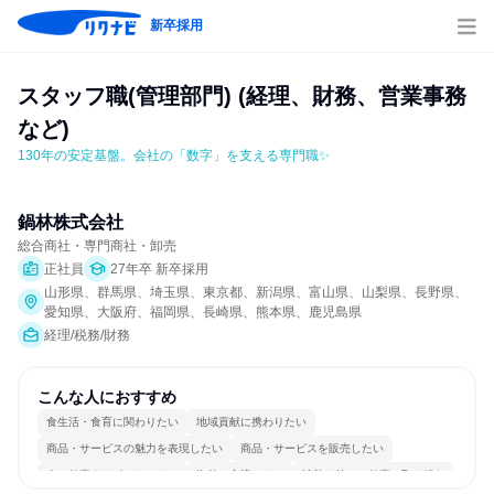
新卒採用
スタッフ職(管理部門) (経理、財務、営業事務
など)
130年の安定基盤。会社の「数字」を支える専門職✨
鍋林株式会社
総合商社・専門商社・卸売
正社員
27年卒 新卒採用
山形県、群馬県、埼玉県、東京都、新潟県、富山県、山梨県、長野県、
愛知県、大阪府、福岡県、長崎県、熊本県、鹿児島県
経理/税務/財務
こんな人におすすめ
食生活・食育に関わりたい
地域貢献に携わりたい
商品・サービスの魅力を表現したい
商品・サービスを販売したい
人の仕事をサポートしたい
海外と交流したい
情熱を持って仕事に取り組む