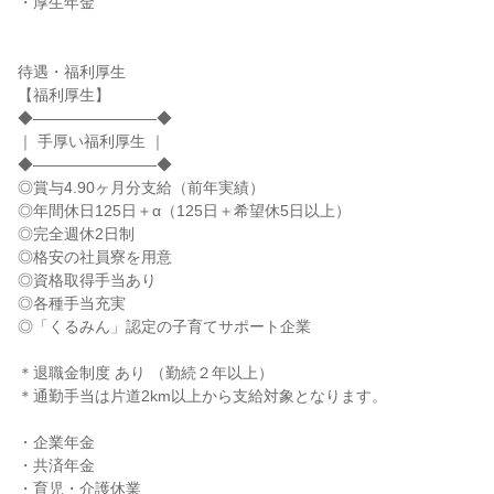
・厚生年金

待遇・福利厚生

【福利厚生】

◆――――――――◆

｜ 手厚い福利厚生 ｜

◆――――――――◆

◎賞与4.90ヶ月分支給（前年実績）

◎年間休日125日＋α（125日＋希望休5日以上）

◎完全週休2日制

◎格安の社員寮を用意

◎資格取得手当あり

◎各種手当充実

◎「くるみん」認定の子育てサポート企業

＊退職金制度 あり （勤続２年以上）

＊通勤手当は片道2km以上から支給対象となります。

・企業年金

・共済年金

・育児・介護休業
