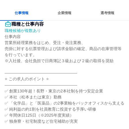
チームワークを重視
長く同じ会社に居続けられる
人とたくさん会話する
仕事情報
企業情報
選考情報
職種と仕事内容
職種候補が複数あり
仕事内容

営業所経理業務をはじめ、受注・発注業務、

売掛に対する伝票管理および請求金額の確定、商品の在庫管理等
を行っています。

※入社後、会社負担で日商簿記３級および２級の取得を奨励

――――――――――――――――――

⭐ この求人のポイント ⭐

――――――――――――――――――

✅ 創業130年超！長野・東京の2本社制を持つ安定企業

✅ 本社（松本または東京）勤務

✅ 「化学品」と「医薬品」の2事業軸をバックオフィスから支える

✅ 純利益の約1割を社員教育に投資する手厚い研修

✅ 年間休日125日（※2025年度実績）

✅ 独身寮・社宅制度など住宅補助が充実
