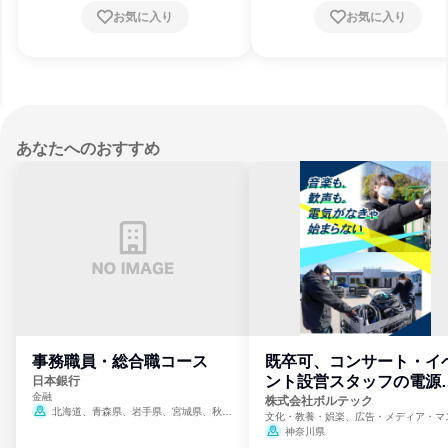
お気に入り
お気に入り
あなたへのおすすめ
事務職員・総合職コース
既卒可、コンサート・イ
ント設営スタッフの電源
日本銀行
金融
門
株式会社ボルテック
北海道、青森県、岩手県、宮城県、秋田
文化・教養・娯楽、広告・メディア・マ
県、山形県、福島県、茨城県、群馬県、埼玉
ミ、電力・ガス・水道・エネルギー
神奈川県
県、東京都、神奈川県、新潟県、富山県、石