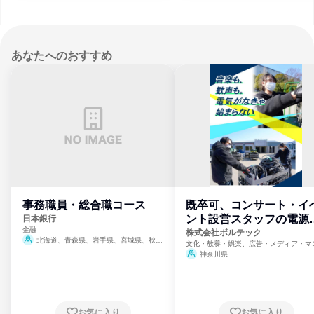
あなたへのおすすめ
事務職員・総合職コース
既卒可、コンサート・イ
ント設営スタッフの電源
日本銀行
金融
門
株式会社ボルテック
北海道、青森県、岩手県、宮城県、秋田
文化・教養・娯楽、広告・メディア・マ
県、山形県、福島県、茨城県、群馬県、埼玉
ミ、電力・ガス・水道・エネルギー
神奈川県
県、東京都、神奈川県、新潟県、富山県、石
川県、福井県、山梨県、長野県、静岡県、愛
知県、京都府、大阪府、兵庫県、鳥取県、島
根県、岡山県、広島県、山口県、徳島県、香
川県、愛媛県、高知県、福岡県、佐賀県、長
お気に入り
お気に入り
崎県、熊本県、大分県、宮崎県、鹿児島県、