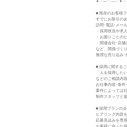
✦・―・―・✦・
■ 既存のお客様フ
すでにお取引のあ
訪問･電話･メール
・採用状況や求人
・お困りごとのヒ
・関連会社･店舗
など、関係づくり
無理な売り込み･
■ 採用に関する
「人を採用したい
などのご相談内容
お仕事内容･条件
案件によっては社
制作スタッフと協
■ 採用プランの企
ヒアリング内容を
応募見込みを専用
お客様に合った採