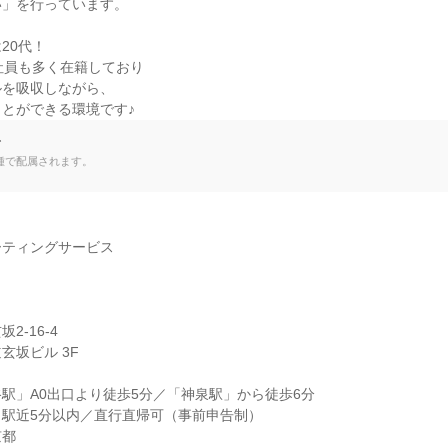
」を行っています。

0代！

社員も多く在籍しており

を吸収しながら、

とができる環境です♪
て
種で配属されます。
ティングサービス

-16-4

坂ビル 3F

駅」A0出口より徒歩5分／「神泉駅」から徒歩6分

駅近5分以内／直行直帰可（事前申告制）

京都