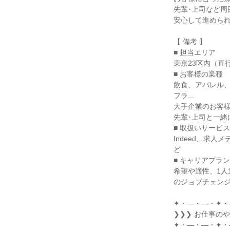
先輩･上司など周
安心して進められ
【 備考 】

■ 担当エリア

東京23区内（直行
■ お客様の業種

飲食、アパレル、
フラ...

大手企業のお客様
先輩･上司と一緒
■ 取扱いサービス

Indeed、求
ど

■ キャリアプラン
希望や適性、1人
のジョブチェンジ
✦・―・―・✦・
❯❯❯ お仕事の
✦・―・―・✦・