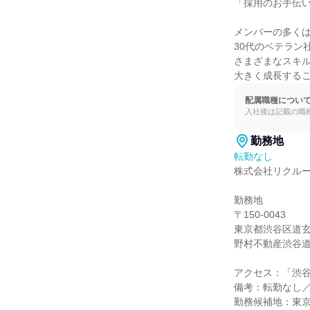
「採用のお手伝い
メンバーの多くは2
30代のベテラン
さまざまなスキル
大きく成長するこ
配属職種につい
入社後は記載の職
勤務地
転勤なし
株式会社リクルー
勤務地

〒150-0043

東京都渋谷区道玄坂2
野村不動産渋谷道玄
アクセス：「渋谷
備考：転勤なし／
勤務候補地：東