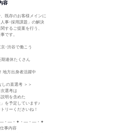
内容
、既存のお客様メインに

人事･採用課題」の解決

関するご提案を行う、

事です。

東京･渋谷で働こう

 長期連休たくさん

迎！地方出身者活躍中

しの直選考 ＞＞

次選考は

界説明を含めた

」を予定しています♪

トリーくださいね！

―・―・✦・―・―・✦

仕事内容
