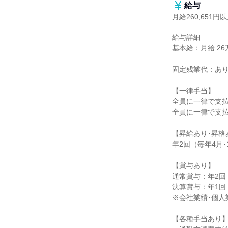
給与
月給260,651円
給与詳細

基本給：月給 26万
固定残業代：あり
【一律手当】

全員に一律で支払
全員に一律で支払
【昇給あり･昇格
年2回（毎年4月･
【賞与あり】

通常賞与：年2回（
決算賞与：年1回（
※会社業績･個人
【各種手当あり】