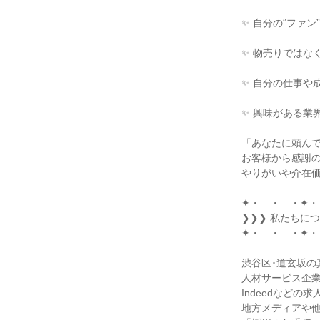
✨ 自分の“ファン
✨ 物売りではな
✨ 自分の仕事や
✨ 興味がある業
「あなたに頼んで
お客様から感謝の
やりがいや介在価
✦・―・―・✦・
❯❯❯ 私たちにつ
✦・―・―・✦・
渋谷区･道玄坂の
人材サービス企業
Indeedなどの
地方メディアや他