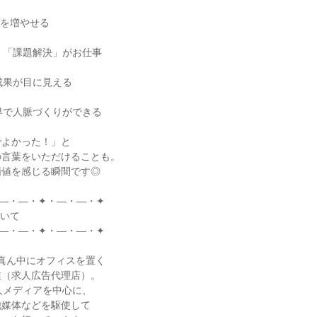
”を増やせる

く「課題解決」がお仕事

成果が目に見える

界で人脈づくりができる

よかった！」と

言葉をいただけることも。

値を感じる瞬間です◎

―・―・✦・―・―・✦

いて

―・―・✦・―・―・✦

真ん中にオフィスを置く

（求人広告代理店）。

求人メディアを中心に、

媒体などを駆使して
