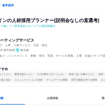
新卒採用
インの人材採用プランナー(説明会なしの直選考)
谷で働こう✨選考直結×カジュアル面談実施中
ルーティングサービス
グ、人事・人材サービス、広告・宣伝
年卒 新卒採用
東京都
あり（バックオフィス・事務・受付、営業、サービス/接客、人事、出版/メディア/
すすめ
よくしたい
教育支援をしたい
人の仕事をサポートしたい
経営に近い仕事がしたい
採用
に取り組む
コミュニケーションが活発
チームワークを重視
若手が裁量を持てる環境
人
情報
企業情報
選