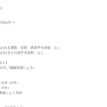
以上
651円 〜



われる通勤・皆勤・家族手当金額：なし

われるその他手当金額：なし

あり】

10月／職級制度による）

6月･12月）

9月）

業績により支給


