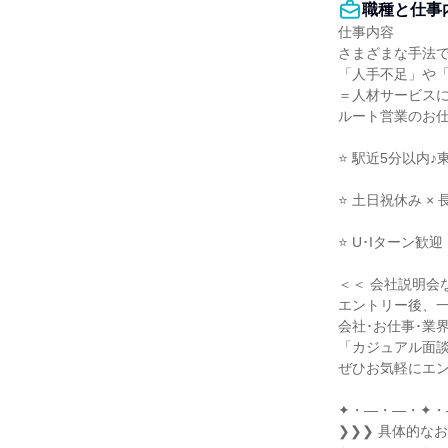
職種と仕事
仕事内容

さまざまな手法で
「人手不足」や「
＝人材サービスに
ルート営業のお仕
⭐ 駅近5分以内♪
⭐ 土日祝休み ×
⭐ U･Iターン歓
＜＜ 会社説明会な
エントリー後、一
会社･お仕事･業
「カジュアル面談
ぜひお気軽にエン
✦・―・―・✦・
❯❯❯ 具体的なお