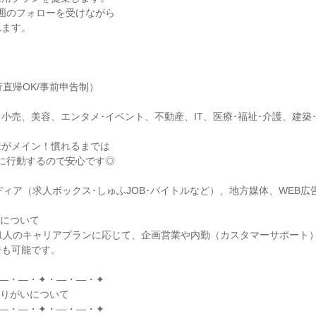
囲のフォローを受けながら

ます。

直帰OK/事前申告制）

小売、美容、エンタメ･イベント、不動産、IT、医療･福祉･介護、建築
がメイン！慣れるまでは

に行動するので安心です◎

人メディア（求人ボックス･しゅふJOB･バイトルなど）、地方媒体、WEB広
について

1人のキャリアプランに応じて、企画営業や内勤（カスタマーサポート
も可能です。

―・―・✦・―・―・✦

やりがいについて

―・―・✦・―・―・✦
