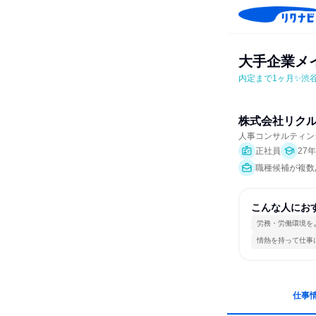
大手企業メ
内定まで1ヶ月✨渋
株式会社リク
人事コンサルティン
正社員
27
職種候補が複数
こんな人にお
労務・労働環境を
情熱を持って仕事
仕事