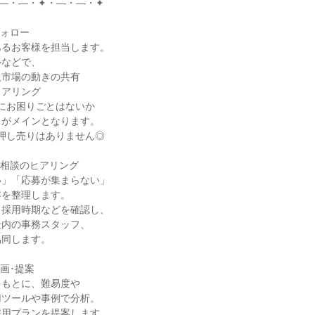
―・―・✦・―・―・✦

ォロー

るお客様を担当します。

などで、

市場の動きの共有

アリング

にお困りごとはないか

がメインとなります。

押し売りはありません◎

ご相談のヒアリング

」「応募が集まらない」

を整理します。

･採用時期などを確認し、

内の事務スタッフ、

同します。

画･提案

もとに、難易度や

ツールや事例で分析。

用プランを提案します。
