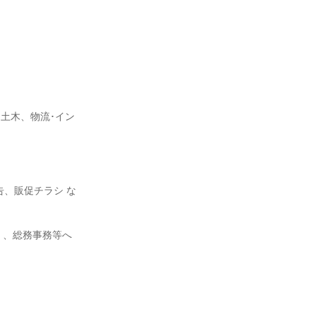
･土木、物流･イン
告、販促チラシ な
）、総務事務等へ