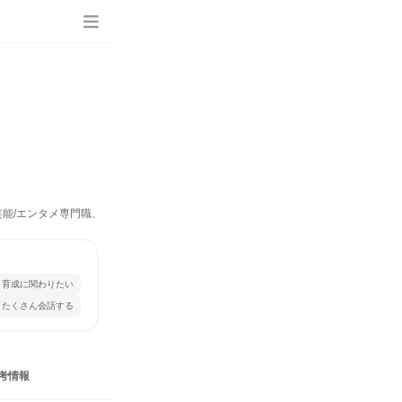
芸能/エンタメ専門職、マーケティング・広告・宣伝）
・育成に関わりたい
とたくさん会話する
考情報