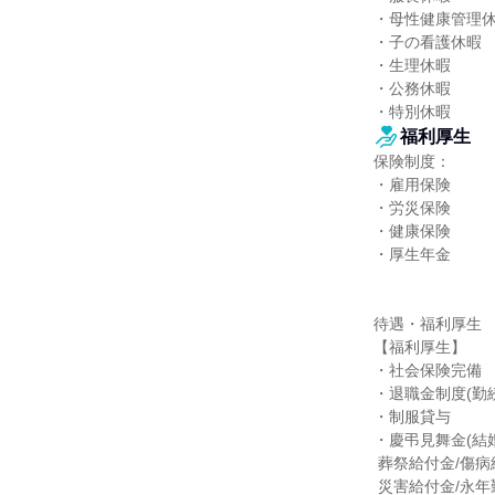
・母性健康管理休
・子の看護休暇

・生理休暇

・公務休暇

・特別休暇
福利厚生
保険制度：

・雇用保険

・労災保険

・健康保険

・厚生年金

待遇・福利厚生

【福利厚生】

・社会保険完備

・退職金制度(勤続
・制服貸与

・慶弔見舞金(結婚
 葬祭給付金/傷病給付金/成人給付金/

 災害給付金/永年勤続功労金）
