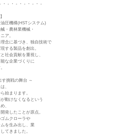
- ・ - ・ - ・ - ・ - ・ -

】

圧機構(HSTシステム)

械・農林業機械・

ニア。

理念に基づき、独自技術で

現する製品を創出。

と社会貢献を重視し、

能な企業づくりに

。

す挑戦の舞台 ～

は、

ら始まります。

が動けなくなるという

め、

開発したことが原点。

ゴムクローラや

テムを生み出し、業

してきました。
