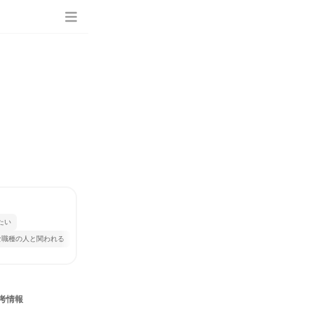
たい
な職種の人と関われる
考情報