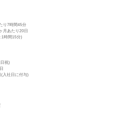
り7時間45分

月あたり20日

憩:1時間15分)
日祝)

日

(入社日に付与)


