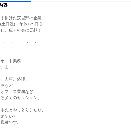
内容
手掛けた茨城県の企業／

土日祝)・年休125日 】

し、広く社会に貢献！

- ・ - ・ - ・ - ・ - ・ -

ポート業務・

います。

、人事、経理、

画など、

オフィス業務など

る多くのセクション、



手先とやりとりしたり、

めていく

職種です。
