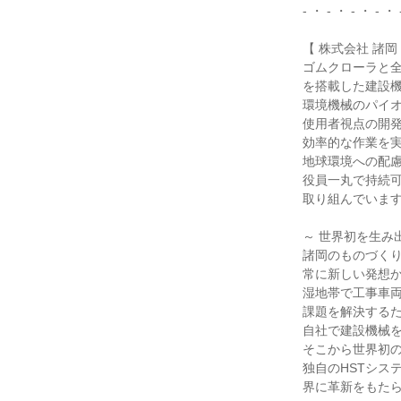
- ・ - ・ - ・ - ・ 
【 株式会社 諸岡 
ゴムクローラと全油
を搭載した建設機
環境機械のパイオ
使用者視点の開発
効率的な作業を実
地球環境への配慮
役員一丸で持続可
取り組んでいます
～ 世界初を生み出
諸岡のものづくり
常に新しい発想か
湿地帯で工事車両
課題を解決するた
自社で建設機械を
そこから世界初の
独自のHSTシス
界に革新をもたら