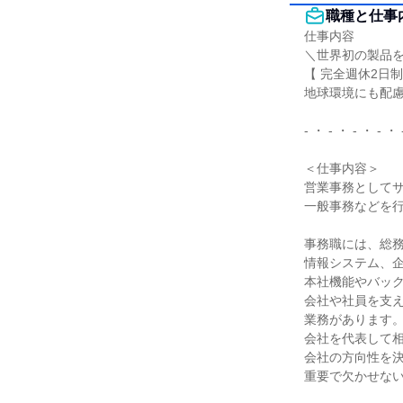
職種と仕事
仕事内容

＼世界初の製品を
【 完全週休2日制(
地球環境にも配慮
- ・ - ・ - ・ - ・ 
＜仕事内容＞

営業事務としてサ
一般事務などを行
事務職には、総務
情報システム、企
本社機能やバック
会社や社員を支え
業務があります。
会社を代表して相
会社の方向性を決
重要で欠かせない