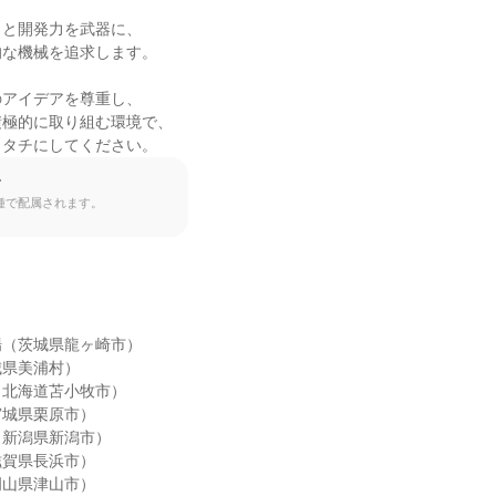
と開発力を武器に、

な機械を追求します。

アイデアを尊重し、

極的に取り組む環境で、

カタチにしてください。
て
種で配属されます。
（茨城県龍ヶ崎市）

県美浦村）

北海道苫小牧市）

城県栗原市）

新潟県新潟市）

賀県長浜市）

山県津山市）
