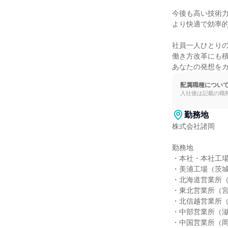
今後も高い技術力
より快適で効率的
社員一人ひとりの
働き方改革にも積
あなたの発想を
配属職種につい
入社後は記載の職
勤務地
株式会社諸岡

勤務地

・本社・本社工場
・美浦工場（茨城
・北海道営業所（
・東北営業所（宮
・北信越営業所（
・中部営業所（滋
・中国営業所（岡