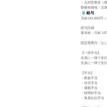
・九州営業所（熊
勤務候補地：北
給与
月給193,800円～2
給与詳細

基本給：月給 19万3
固定残業代：なし
【一律手当】

全員に一律で支払
全員に一律で支払
【手当】

・家族手当

・住宅手当

・通勤手当

・時間外手当

・単身赴任手当
