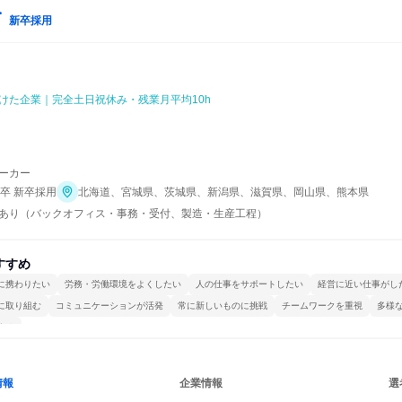
新卒採用
けた企業｜完全土日祝休み・残業月平均10h
ーカー
年卒 新卒採用
北海道、宮城県、茨城県、新潟県、滋賀県、岡山県、熊本県
あり（バックオフィス・事務・受付、製造・生産工程）
すすめ
に携わりたい
労務・労働環境をよくしたい
人の仕事をサポートしたい
経営に近い仕事がし
に取り組む
コミュニケーションが活発
常に新しいものに挑戦
チームワークを重視
多様
する
情報
企業情報
選