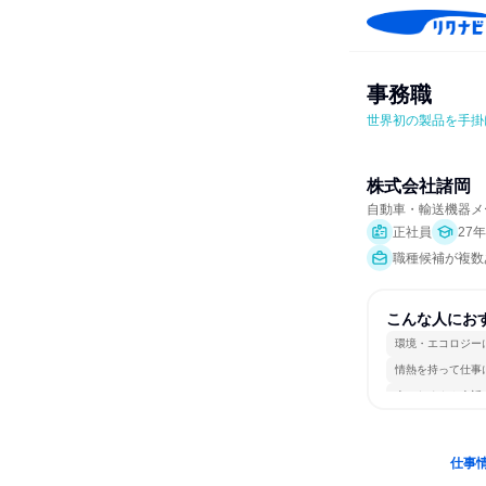
事務職
世界初の製品を手掛
株式会社諸岡
自動車・輸送機器メ
正社員
27
職種候補が複数
こんな人にお
環境・エコロジー
情熱を持って仕事
人とたくさん会話
仕事