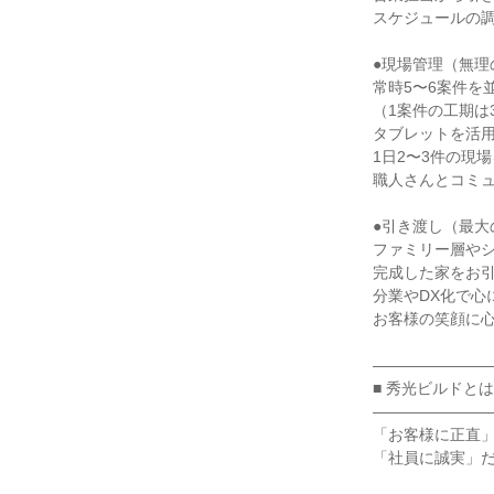
スケジュールの調
●現場管理（無理
常時5〜6案件を
（1案件の工期は3
タブレットを活用
1日2〜3件の現場
職人さんとコミュ
●引き渡し（最大
ファミリー層やシ
完成した家をお引
分業やDX化で心
お客様の笑顔に心
――――――――
■ 秀光ビルドと
――――――――
「お客様に正直」
「社員に誠実」だ