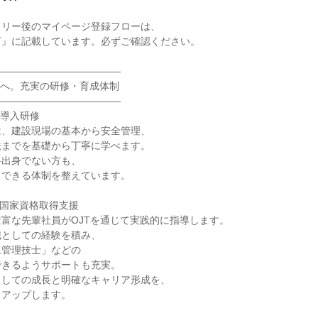
リー後のマイページ登録フローは、

』に記載しています。必ずご確認ください。

――――――――――――

ロへ。充実の研修・育成体制

――――――――――――

導入研修

、建設現場の基本から安全管理、

までを基礎から丁寧に学べます。

出身でない方も、

できる体制を整えています。

と国家資格取得支援

富な先輩社員がOJTを通じて実践的に指導します。

としての経験を積み、

管理技士」などの

きるようサポートも充実。

しての成長と明確なキャリア形成を、

アップします。
