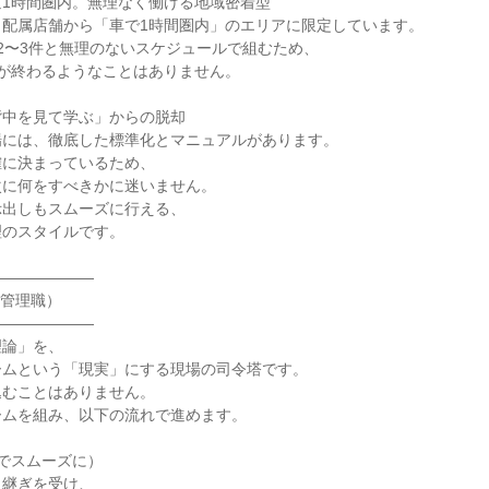
1時間圏内。無理なく働ける地域密着型

配属店舗から「車で1時間圏内」のエリアに限定しています。

2〜3件と無理のないスケジュールで組むため、

が終わるようなことはありません。

中を見て学ぶ」からの脱却

には、徹底した標準化とマニュアルがあります。

に決まっているため、

に何をすべきかに迷いません。

出しもスムーズに行える、

のスタイルです。

――――――

管理職）

――――――

論」を、

ムという「現実」にする現場の司令塔です。

むことはありません。

ムを組み、以下の流れで進めます。

でスムーズに）

継ぎを受け、
