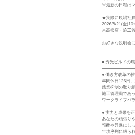
※最新の日程はマ
★実際に現場社員
2026/8/21(金)10:
※高松店・施工管
お好きな説明会に
――――――――
■ 秀光ビルドの環
――――――――
● 働き方改革の推
年間休日126日
残業抑制の取り組
施工管理職であっ
ワークライフバラ
● 実力と成果を正
あなたの頑張りや
報酬や昇進にしっ
年功序列に縛られ