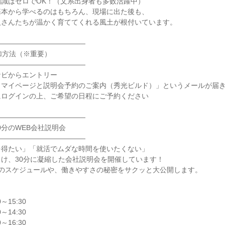
識はゼロでOK！（文系出身者も多数活躍中）

本から学べるのはもちろん、現場に出た後も、

さんたちが温かく育ててくれる風土が根付いています。

――――――――――――

加方法（※重要）

――――――――――――

ビからエントリー

マイページと説明会予約のご案内（秀光ビルド）」というメールが届き
ログインの上、ご希望の日程にご予約ください

――――――――――――

分のWEB会社説明会

――――――――――――

得たい」「就活でムダな時間を使いたくない」

け、30分に凝縮した会社説明会を開催しています！

のスケジュールや、働きやすさの秘密をサクッと大公開します。

～15:30

～14:30

～16:30
