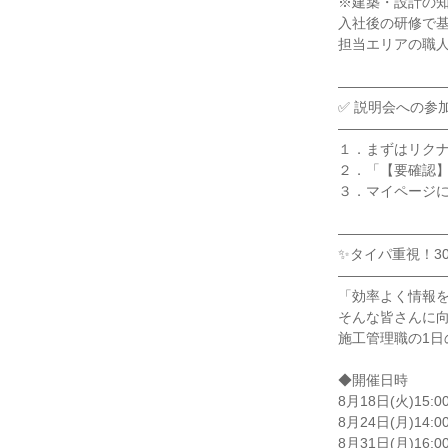
※建築・設計の知
入社後の研修で基
担当エリアの職人
――――――――
✅ 説明会への参
――――――――
１．まずはリクナ
２．「【要確認】
３．マイページに
――――――――
✨タイパ重視！30
――――――――
「効率よく情報を
そんな皆さんに向
施工管理職の1日
◆開催日時

8月18日(火)15:00
8月24日(月)14:00
8月31日(月)16:00