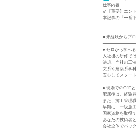
仕事内容

※【重要】エント
本記事の『一番下
――――――――
■ 未経験からプ
――――――――
● ゼロから学べる
入社後の研修では
法規、当社の工法
文系や建築系学科
安心してスタート
● 現場でのOJT
配属後は、経験豊
また、施工管理職
早期に「一級施工
国家資格を取得で
あなたの技術者と
会社全体でバック