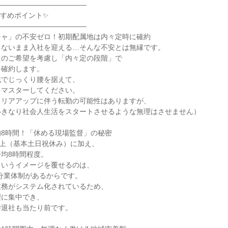
――――――――――――

すめポイント✨

――――――――――――

ャ」の不安ゼロ！初期配属地は内々定時に確約

ないまま入社を迎える…そんな不安とは無縁です。

のご希望を考慮し「内々定の段階」で

確約します。

でじっくり腰を据えて、

マスターしてください。

リアアップに伴う転勤の可能性はありますが、

きなり社会人生活をスタートさせるような無理はさせません）

8時間！「休める現場監督」の秘密

以上（基本土日祝休み）に加え、

均8時間程度。

いうイメージを覆せるのは、

分業体制があるからです。

務がシステム化されているため、

に集中でき、

退社も当たり前です。
