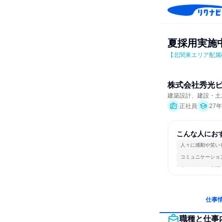
夏採用実施
【北関東エリア配属
株式会社秀光
建築設計、建設・土
正社員
27
こんな人にお
人々に感動や笑い
コミュニケーショ
人とたくさん会話
仕事
職種と仕事