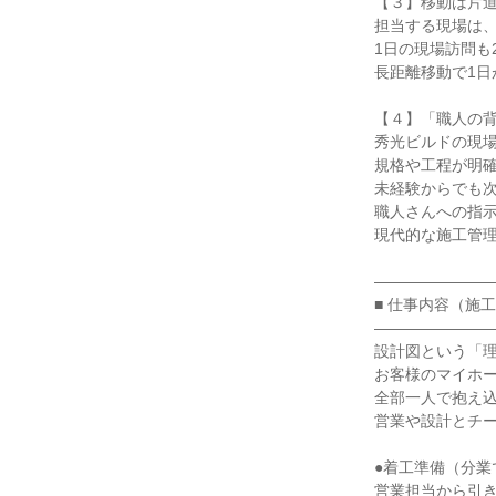
【３】移動は片道
担当する現場は、
1日の現場訪問も
長距離移動で1日
【４】「職人の背
秀光ビルドの現場
規格や工程が明確
未経験からでも次
職人さんへの指示
現代的な施工管理
――――――――
■ 仕事内容（施工
――――――――
設計図という「理
お客様のマイホー
全部一人で抱え込
営業や設計とチー
●着工準備（分業
営業担当から引き