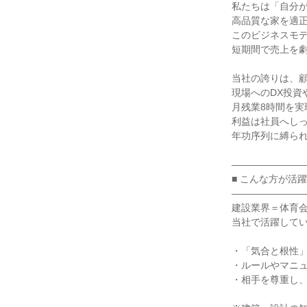
私たちは「自分が
高品質な家を適正
このビジネスモデ
短期間で売上を劇
当社の誇りは、顧
現場へのDX投資
月残業8時間を実
利益は社員へしっ
年功序列に縛られ
――――――――
■ こんな方が活躍
――――――――
建設業界＝体育会
当社で活躍してい
・「気合と根性」
・ルールやマニュ
・相手を尊重し、