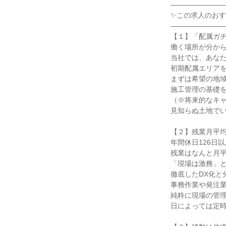
――――――――
✨この求人のおす
――――――――
【１】「配属ガチ
働く場所が分から
当社では、あなた
初期配属エリアを
まずは希望の地域
施工管理の基礎を
（※将来的なキャ
見知らぬ土地でい
【２】残業月平均
年間休日126日
残業はなんと月平
「現場は激務」と
徹底したDX化と
事務作業や発注業
純粋に現場の管理
日によっては定時