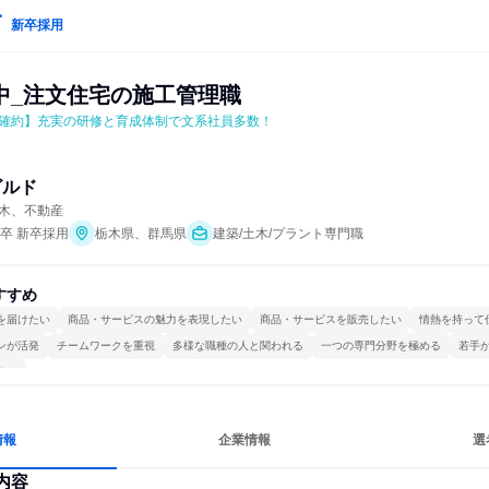
新卒採用
中_注文住宅の施工管理職
確約】充実の研修と育成体制で文系社員多数！
ビルド
木、不動産
年卒 新卒採用
栃木県、群馬県
建築/土木/プラント専門職
すすめ
を届けたい
商品・サービスの魅力を表現したい
商品・サービスを販売したい
情熱を持って
ンが活発
チームワークを重視
多様な職種の人と関われる
一つの専門分野を極める
若手
する
情報
企業情報
選
内容