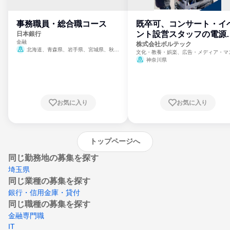
事務職員・総合職コース
既卒可、コンサート・イ
ント設営スタッフの電源
日本銀行
金融
門
株式会社ボルテック
北海道、青森県、岩手県、宮城県、秋田
文化・教養・娯楽、広告・メディア・マ
県、山形県、福島県、茨城県、群馬県、埼玉
ミ、電力・ガス・水道・エネルギー
神奈川県
県、東京都、神奈川県、新潟県、富山県、石
川県、福井県、山梨県、長野県、静岡県、愛
知県、京都府、大阪府、兵庫県、鳥取県、島
根県、岡山県、広島県、山口県、徳島県、香
川県、愛媛県、高知県、福岡県、佐賀県、長
お気に入り
お気に入り
崎県、熊本県、大分県、宮崎県、鹿児島県、
沖縄県
トップページへ
同じ勤務地の募集を探す
埼玉県
同じ業種の募集を探す
銀行・信用金庫・貸付
同じ職種の募集を探す
金融専門職
IT