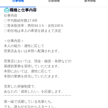
仕事情報
企業情報
選考情報
職種と仕事内容
仕事内容

〇平均勤続年数17.8年

〇育休取得率：男性94.1％・女性100％

〇初任地は本人の希望を踏まえて決定

＜仕事内容＞

本人の能力・適性に応じて

営業店あるいは本部へ配属されます。

営業店においては、預金・融資・為替などの

基礎的業務を習得していただきます。

本部においては、適性に応じて

本部の業務を担当していただきます。

充実した研修制度で、

あなたの「成長したい」を応援します。

￣￣￣￣￣￣￣￣￣￣￣￣￣￣￣￣￣￣￣￣

第一線で活躍している先輩たち。

でも、誰もがゼロからスタートし、
