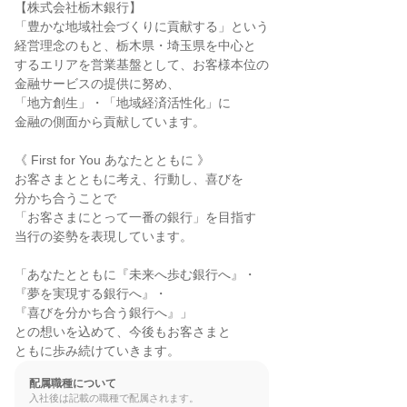
【株式会社栃木銀行】

「豊かな地域社会づくりに貢献する」という

経営理念のもと、栃木県・埼玉県を中心と

するエリアを営業基盤として、お客様本位の

金融サービスの提供に努め、

「地方創生」・「地域経済活性化」に

金融の側面から貢献しています。

《 First for You あなたとともに 》

お客さまとともに考え、行動し、喜びを

分かち合うことで

「お客さまにとって一番の銀行」を目指す

当行の姿勢を表現しています。

「あなたとともに『未来へ歩む銀行へ』・

『夢を実現する銀行へ』・

『喜びを分かち合う銀行へ』」

との想いを込めて、今後もお客さまと

ともに歩み続けていきます。
配属職種について
入社後は記載の職種で配属されます。