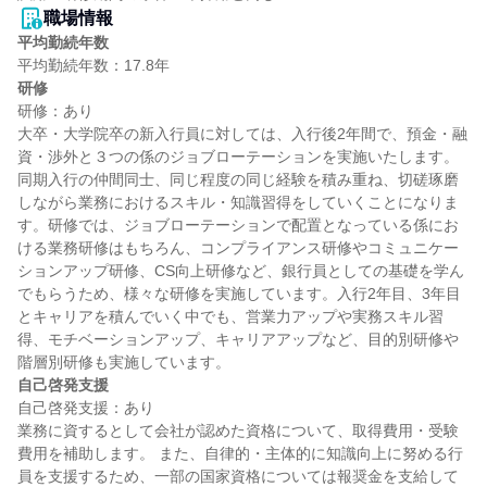
職場情報
平均勤続年数
研修
研修：あり

大卒・大学院卒の新入行員に対しては、入行後2年間で、預金・融
資・渉外と３つの係のジョブローテーションを実施いたします。
同期入行の仲間同士、同じ程度の同じ経験を積み重ね、切磋琢磨
しながら業務におけるスキル・知識習得をしていくことになりま
す。研修では、ジョブローテーションで配置となっている係にお
ける業務研修はもちろん、コンプライアンス研修やコミュニケー
ションアップ研修、CS向上研修など、銀行員としての基礎を学ん
でもらうため、様々な研修を実施しています。入行2年目、3年目
とキャリアを積んでいく中でも、営業力アップや実務スキル習
得、モチベーションアップ、キャリアアップなど、目的別研修や
自己啓発支援
自己啓発支援：あり

業務に資するとして会社が認めた資格について、取得費用・受験
費用を補助します。 また、自律的・主体的に知識向上に努める行
員を支援するため、一部の国家資格については報奨金を支給して