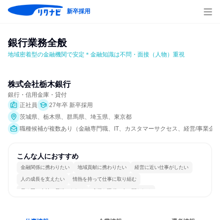
新卒採用
銀行業務全般
地域密着型の金融機関で安定＊金融知識は不問・面接（人物）重視
株式会社栃木銀行
銀行・信用金庫・貸付
正社員
27年卒 新卒採用
茨城県、栃木県、群馬県、埼玉県、東京都
職種候補が複数あり（金融専門職、IT、カスタマーサクセス、経営/事業企
こんな人におすすめ
金融関係に携わりたい
地域貢献に携わりたい
経営に近い仕事がしたい
人の成長を支えたい
情熱を持って仕事に取り組む
長く同じ会社に居続けられる
多様な職種の人と関われる
若手が裁量を持てる環境
人とたくさん会話する