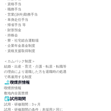
・資格手当

・職務手当

・営業(渉外)勤務手当

・単身赴任手当

・帰省手当 等

・財形預金

・持株会

・寮・社宅総合運動場

・企業年金基金制度

・資格支援取得制度

＜カムバック制度＞

結婚・出産・育児・介護・転居・転職等

の理由により退職した方を退職時の処遇

で再雇用する制度
喫煙所情報
喫煙所情報

敷地内全面禁煙
試用期間
試用・研修期間：3ヶ月
