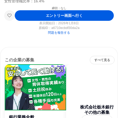
締切：なし
エントリー画面へ行く
表示開始日：2026年1月8日
原稿ID：
a6710ecbdf30da2a
問題を報告する
この企業の募集
すべて見る
株式会社栃木銀行
その他の募集
銀行業務全般