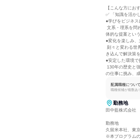
【こんな方におす
✅ 「知識を活か
●学びをビジネス
 文系・理系を問わず、大学で学んだ知識や、新しい知識への好奇心と吸収力を活かし、それを顧客への具
体的な提案という
●変化を楽しみ、
 刻々と変わる世界の情勢や、顧客の抱える複雑な課題に対し、柔軟に対応しながら、自ら考え、周囲を巻
き込んで解決策を
●安定した環境で挑
 130年の歴史と強固な経営基盤という安心感の上で、海外案件やビッグプロジェクトといった高いレベル
の仕事に挑み、
配属職種につい
職種候補が複数あ
勤務地
田中藍株式会社

勤務地

久留米本社、東京
※本プログラムの