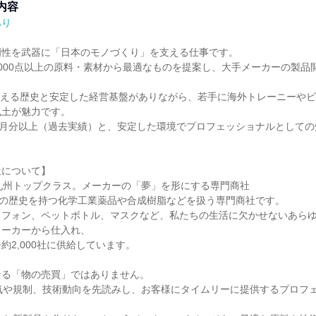
内容
あり
性を武器に「日本のモノづくり」を支える仕事です。

0,000点以上の原料・素材から最適なものを提案し、大手メーカーの製
を超える歴史と安定した経営基盤がありながら、若手に海外トレーニーや
土が魅力です。

ヶ月分以上（過去実績）と、安定した環境でプロフェッショナルとして


について】

九州トップクラス。メーカーの「夢」を形にする専門商社

上の歴史を持つ化学工業薬品や合成樹脂などを扱う専門商社です。

トフォン、ペットボトル、マスクなど、私たちの生活に欠かせないあら
ーカーから仕入れ、

2,000社に供給しています。

る「物の売買」ではありません。

景気や規制、技術動向を先読みし、お客様にタイムリーに提供するプロフ