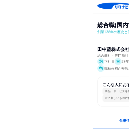
総合職(国内
創業138年の歴史
田中藍株式会
総合商社・専門商社
正社員
27
職種候補が複数
こんな人にお
商品・サービスを
常に新しいものに
仕事