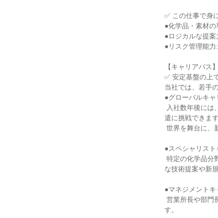
✅ この仕事で身に
●化学品・素材の
●ロジカルな提案力
●リスク管理能力
【キャリアパス】
✅ 安定基盤の上
当社では、若手の
●グローバルキャリ
 入社数年後には、タイ、アメリカ、中国、オランダなど海外拠点での駐在や、海外トレーニーとしての派
遣に挑戦できます
 世界を舞台に、新しいサプライヤーや顧客を開拓する役割を担います。

●スペシャリストキ
 特定の化学品分野や、昇降機などの機械分野のエキスパートとして、社内でも頼られる存在となり、高度
な技術提案や新規
●マネジメントキャ
 営業所長や部門長として、チームや事業を統括し、会社の経営戦略立案にも関わるリーダーを目指しま
す。
