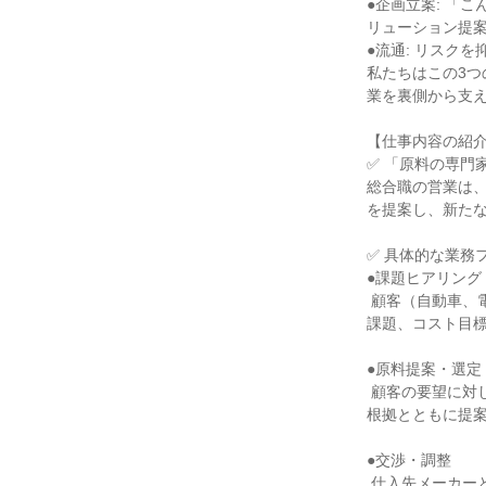
●企画立案: 「
リューション提案
●流通: リスク
私たちはこの3
業を裏側から支え
【仕事内容の紹介
✅ 「原料の専門
総合職の営業は、
を提案し、新たな
✅ 具体的な業務
●課題ヒアリング

 顧客（自動車、電機、食品メーカーなど）の研究開発部門や資材部門から、新製品の企画意図や製造上の
課題、コスト目標
●原料提案・選定

 顧客の要望に対し、価格、性能、環境負荷、安定供給の観点から最適な化学品、樹脂、素材を選び抜き、
根拠とともに提案
●交渉・調整

 仕入先メーカーとの価格や納期に関する交渉、顧客との契約内容の調整、複雑な貿易実務、物流手配ま