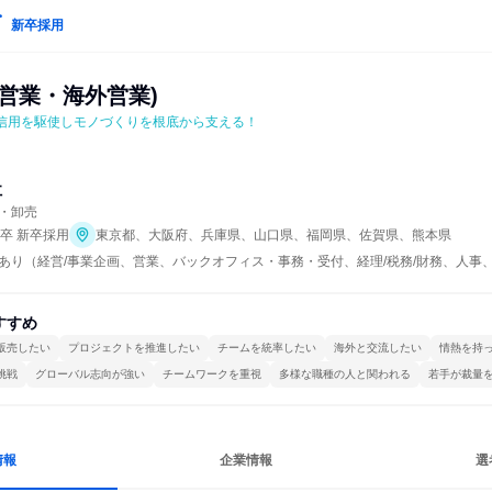
新卒採用
営業・海外営業)
と信用を駆使しモノづくりを根底から支える！
社
・卸売
年卒 新卒採用
東京都、大阪府、兵庫県、山口県、福岡県、佐賀県、熊本県
あり（経営/事業企画、営業、バックオフィス・事務・受付、経理/税務/財務、人事
すすめ
販売したい
プロジェクトを推進したい
チームを統率したい
海外と交流したい
情熱を持
挑戦
グローバル志向が強い
チームワークを重視
多様な職種の人と関われる
若手が裁量
情報
企業情報
選