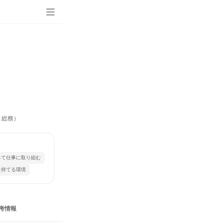
、総務）
って仕事に取り組む
を持てる環境
考情報