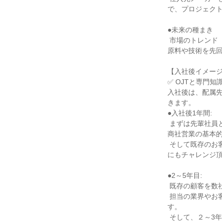
で、プロジェクト
●未来の種まき

 市場のトレンド（例：脱プラスチック、EV化）を読み、将来的に顧客が必要とされる可能性の高い新規の
原料や技術を先回
【入社後イメージ
✅ OJTと専門
入社後は、配属先
きます。

●入社後1年間:

 まずは先輩社員との同行やアシスタント業務を通じて、所属部署の取引内容やお取引先について、そして
商社営業の基本的
 そして既存のお客様とのやり取りから、正確な受発注業務や納期管理のスキルを磨き、少しずつ営業業務
にもチャレンジ頂
●2～5年目:

 既存の顧客を数社～数十社担当し、主体的に提案活動を開始します。

 担当の業界やお客様にもよりますが、人によっては海外との取引に挑戦できる機会もどんどん生まれま
す。

 そして、２～3年目研修や階層別研修などを通じて、
