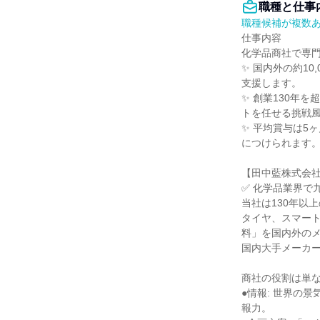
職種と仕事
職種候補が複数
仕事内容

化学品商社で専門
✨ 国内外の約1
支援します。

✨ 創業130年
トを任せる挑戦風
✨ 平均賞与は5
につけられます。
【田中藍株式会社
✅ 化学品業界で
当社は130年以
タイヤ、スマー
料」を国内外のメ
国内大手メーカー約
商社の役割は単な
●情報: 世界の
報力。
