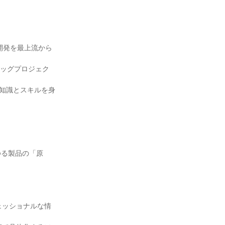
品開発を最上流から
ビッグプロジェク
の知識とスキルを身
ゆる製品の「原
ェッショナルな情