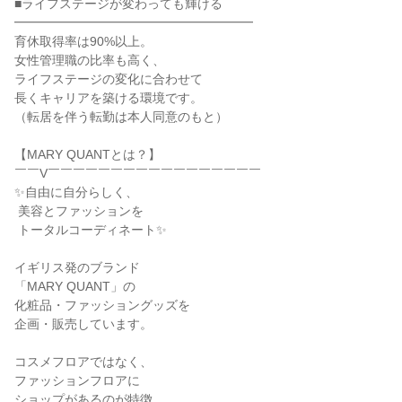
■ライフステージが変わっても輝ける

━━━━━━━━━━━━━━━━━━━

育休取得率は90%以上。

女性管理職の比率も高く、

ライフステージの変化に合わせて

長くキャリアを築ける環境です。

（転居を伴う転勤は本人同意のもと）

【MARY QUANTとは？】

￣￣V￣￣￣￣￣￣￣￣￣￣￣￣￣￣￣￣￣

✨自由に自分らしく、

 美容とファッションを

 トータルコーディネート✨

イギリス発のブランド

「MARY QUANT」の

化粧品・ファッショングッズを

企画・販売しています。

コスメフロアではなく、

ファッションフロアに

ショップがあるのが特徴。
