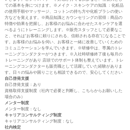
ての基本を身につけます。※メイク・スキンケアの知識 ：化粧品
の使用手順やマッサージ、コットンの持ち方や化粧ブラシの使い
方などを覚えます。※商品知識とカウンセリングの習得：商品の
特徴や効果を把握し、お客様のお悩みに合わせたスキンケアを選
べるようにトレーニングします。※販売スタッフとして必要なこ
と、それは“お客様に頼りにされる、信頼される存在”になることで
す。お客様のお悩みを伺い、お客様と一緒に改善していくための 
コミュニケーションを学んでいきます。※研修中は、専属のトレ
ーニングコンダクターがつきます。※入社時研修終了後も毎月の
トレーニングがあり 店頭でのサポート体制も整えています。トレ
ーニングコンダクターも販売職として活躍していた経験がありま
自己啓発支援
自己啓発支援：あり

資格取得支援制度（社内で必要と判断し、こちらからお願いした
メンター制度
キャリアコンサルティング制度
社内検定