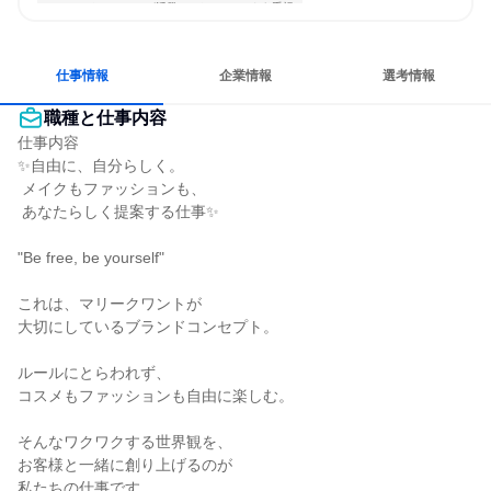
コミュニケーションが活発
チームワークを重視
女性が働きやすい環境で働ける
明確な目標を追いかける
人とたくさん会話する
仕事情報
企業情報
選考情報
職種と仕事内容
仕事内容

✨自由に、自分らしく。

 メイクもファッションも、

 あなたらしく提案する仕事✨

"Be free, be yourself"

これは、マリークワントが

大切にしているブランドコンセプト。

ルールにとらわれず、

コスメもファッションも自由に楽しむ。

そんなワクワクする世界観を、

お客様と一緒に創り上げるのが

私たちの仕事です。
