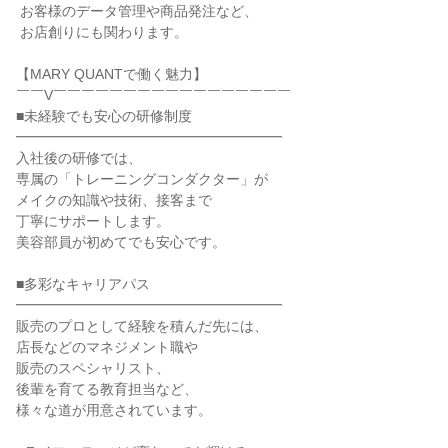
 お客様のデータ管理や商品発注など、

 お店創りにも関わります。

【MARY QUANTで働く魅力】

￣￣V￣￣￣￣￣￣￣￣￣￣￣￣￣￣￣￣￣

■未経験でも安心の研修制度

━━━━━━━━━━━━━━━━━━━

入社後の研修では、

専属の「トレーニングコンダクター」が

メイクの知識や技術、接客まで

丁寧にサポートします。

美容部員が初めてでも安心です。

■多彩なキャリアパス

━━━━━━━━━━━━━━━━━━━

販売のプロとして経験を積んだ先には、

店長などのマネジメント職や

販売のスペシャリスト、

後輩を育てる教育担当など、

様々な道が用意されています。
