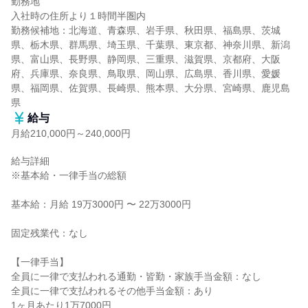
勤務地

入社時の住所より１時間半圏内

勤務候補地：北海道、青森県、岩手県、秋田県、福島県、茨城
県、栃木県、群馬県、埼玉県、千葉県、東京都、神奈川県、新潟
県、富山県、長野県、静岡県、三重県、滋賀県、京都府、大阪
府、兵庫県、奈良県、鳥取県、岡山県、広島県、香川県、愛媛
県、福岡県、佐賀県、長崎県、熊本県、大分県、宮崎県、鹿児島
県
給与
月給210,000円～240,000円
給与詳細

※基本給・一律手当の総額

基本給：月給 19万3000円 〜 22万3000円

固定残業代：なし

【一律手当】

全員に一律で支払われる通勤・皆勤・家族手当金額：なし

全員に一律で支払われるその他手当金額：あり

1ヶ月あたり1万7000円
