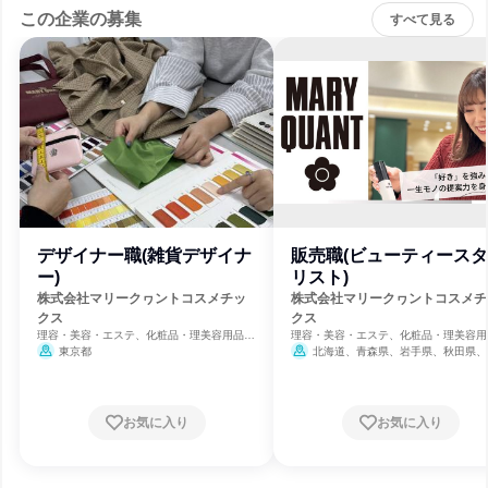
この企業の募集
すべて見る
デザイナー職(雑貨デザイナ
販売職(ビューティース
ー)
リスト)
株式会社マリークヮントコスメチッ
株式会社マリークヮントコスメチ
クス
クス
理容・美容・エステ、化粧品・理美容用品小
理容・美容・エステ、化粧品・理美容用
売、百貨店・アパレル小売
売、百貨店・アパレル小売
東京都
北海道、青森県、岩手県、秋田県、
県、茨城県、栃木県、群馬県、埼玉県、
県、東京都、神奈川県、新潟県、富山県
野県、静岡県、三重県、滋賀県、京都府
阪府、兵庫県、奈良県、鳥取県、岡山県
お気に入り
お気に入り
島県、香川県、愛媛県、福岡県、佐賀県
崎県、熊本県、大分県、宮崎県、鹿児島