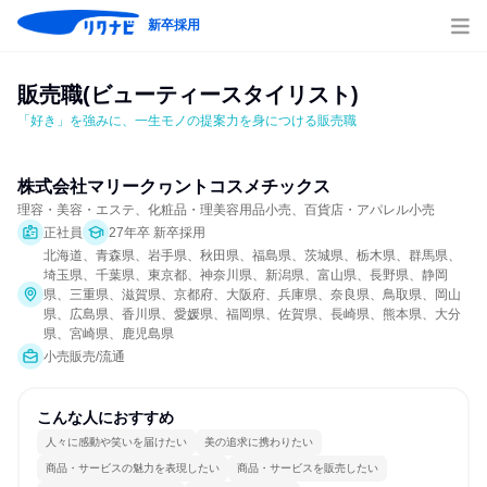
新卒採用
販売職(ビューティースタイリスト)
「好き」を強みに、一生モノの提案力を身につける販売職
株式会社マリークヮントコスメチックス
理容・美容・エステ、化粧品・理美容用品小売、百貨店・アパレル小売
正社員
27年卒 新卒採用
北海道、青森県、岩手県、秋田県、福島県、茨城県、栃木県、群馬県、
埼玉県、千葉県、東京都、神奈川県、新潟県、富山県、長野県、静岡
県、三重県、滋賀県、京都府、大阪府、兵庫県、奈良県、鳥取県、岡山
県、広島県、香川県、愛媛県、福岡県、佐賀県、長崎県、熊本県、大分
県、宮崎県、鹿児島県
小売販売/流通
こんな人におすすめ
人々に感動や笑いを届けたい
美の追求に携わりたい
商品・サービスの魅力を表現したい
商品・サービスを販売したい