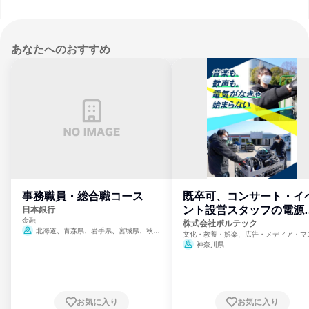
あなたへのおすすめ
事務職員・総合職コース
既卒可、コンサート・イ
ント設営スタッフの電源
日本銀行
金融
門
株式会社ボルテック
北海道、青森県、岩手県、宮城県、秋田
文化・教養・娯楽、広告・メディア・マ
県、山形県、福島県、茨城県、群馬県、埼玉
ミ、電力・ガス・水道・エネルギー
神奈川県
県、東京都、神奈川県、新潟県、富山県、石
川県、福井県、山梨県、長野県、静岡県、愛
知県、京都府、大阪府、兵庫県、鳥取県、島
根県、岡山県、広島県、山口県、徳島県、香
川県、愛媛県、高知県、福岡県、佐賀県、長
お気に入り
お気に入り
崎県、熊本県、大分県、宮崎県、鹿児島県、