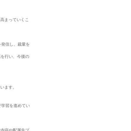
に高まっていくこ
を発信し、裁量を
話を行い、今後の
います。

で学習を進めてい
ぶ内容や配属先プ