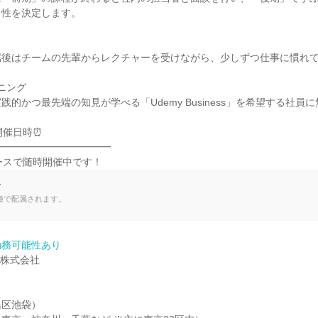
性を決定します。

後はチームの先輩からレクチャーを受けながら、少しずつ仕事に慣れて
ニング

的かつ最先端の知見が学べる「Udemy Business」を希望する社員に
催日時⏰

━━━━━━━━━━━

ースで随時開催中です！
て
種で配属されます。
勤務可能性あり
ogy株式会社

区池袋）
