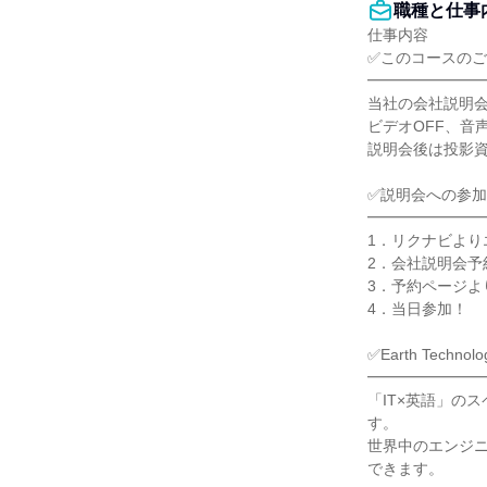
職種と仕事
仕事内容

✅このコースのご
━━━━━━━━
当社の会社説明会
ビデオOFF、音
説明会後は投影資
✅説明会への参加
━━━━━━━━
1．リクナビより
2．会社説明会予約
3．予約ページよ
4．当日参加！

✅Earth Techno
━━━━━━━━
「IT×英語」の
す。

世界中のエンジニ
できます。
