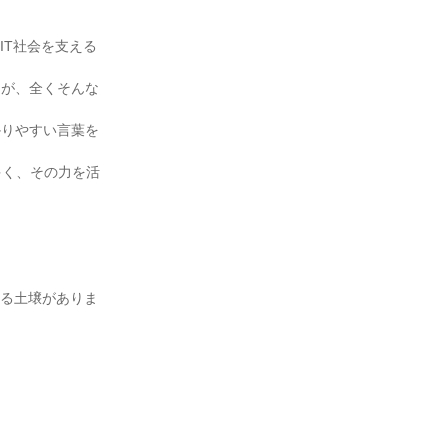
IT社会を支える
んが、全くそんな
かりやすい言葉を
多く、その力を活
きる土壌がありま