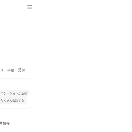
ィス・事務・受付）
ュニケーションが活発
とたくさん会話する
考情報