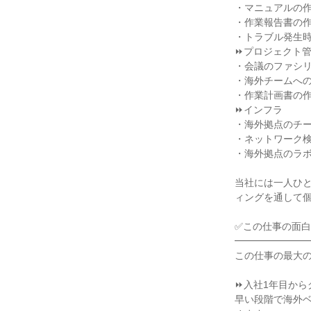
・マニュアルの作
・作業報告書の作
・トラブル発生時
⏩プロジェクト管
・会議のファシリ
・海外チームへの
・作業計画書の作
⏩インフラ

・海外拠点のチー
・ネットワーク検
・海外拠点のラボ
当社には一人ひ
ィングを通して個
✅この仕事の面白
━━━━━━━━
この仕事の最大の
⏩入社1年目から
早い段階で海外