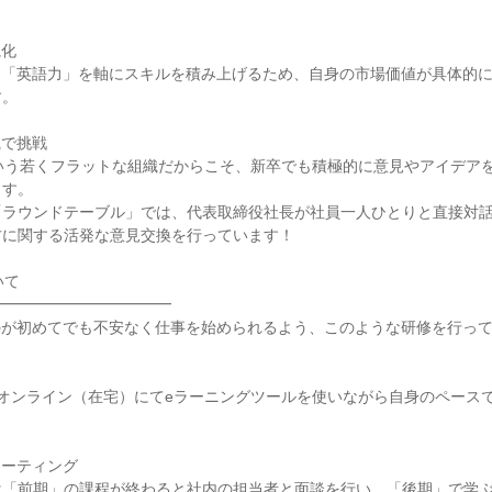
化

と「英語力」を軸にスキルを積み上げるため、自身の市場価値が具体的
。

で挑戦

いう若くフラットな組織だからこそ、新卒でも積極的に意見やアイデア
す。

「ラウンドテーブル」では、代表取締役社長が社員一人ひとりと直接対
に関する活発な意見交換を行っています！

て

━━━━━━━━━━━

のが初めてでも不安なく仕事を始められるよう、このような研修を行って
オンライン（在宅）にてeラーニングツールを使いながら自身のペース
ーティング

は「前期」の課程が終わると社内の担当者と面談を行い、「後期」で学