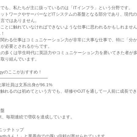
中でも、私たちが主に扱っているのは「ITインフラ」という分野です。

ネットワークやサーバーなどITシステムの基盤となる部分であり、現代の
言ではありません。

のことに触れていなければできないような仕事に思われるかもしれませ
！

に関わる仕事はコミュニケーション力が非常に大事な仕事で、特に「分
が必要とされるからです。

員の多くは学生時代に英語力やコミュニケーション力を磨いてきた者が
取り組んでいます。

nologyのここがおすすめ！

━━━━━━━━━━━

先輩社員は文系出身が96.1%

て触れるのは初めてという方でも、研修やOJTを通して一人前に成長で
盤

以来、毎期連続で増収を達成しています。

ニッチトップ

arthさん！」と業界内での厚い信頼が寄せられています。
