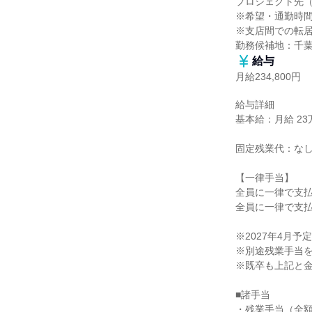
プロジェクト先（
※希望・通勤時間
※支店間での転居
勤務候補地：千
給与
月給234,800円
給与詳細

基本給：月給 23万
固定残業代：なし
【一律手当】

全員に一律で支払
全員に一律で支払
※2027年4月予定

※別途残業手当を
※既卒も上記と金
■諸手当

・残業手当（全額