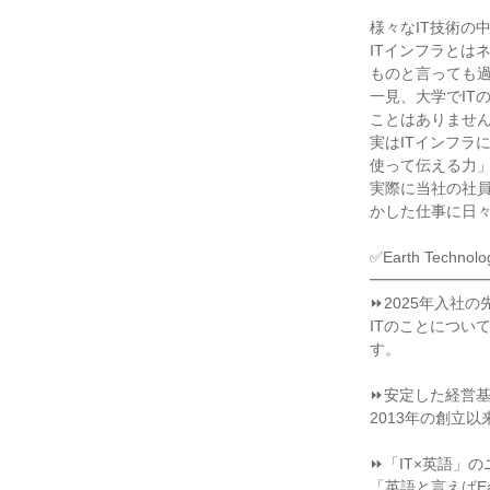
様々なIT技術の
ITインフラとは
ものと言っても過
一見、大学でIT
ことはありません
実はITインフラ
使って伝える力」
実際に当社の社
かした仕事に日々
✅Earth Tech
━━━━━━━━
⏩2025年入社の
ITのことについ
す。

⏩安定した経営基
2013年の創立
⏩「IT×英語」の
「英語と言えばE