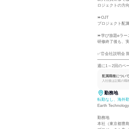
ロジェクトの方向
⏩OJT

プロジェクト配属
⏩学び放題eラー
研修終了後も、実践
✅⏰会社説明会 開
━━━━━━━━
週に1～2回のペ
配属職種につい
入社後は記載の職
勤務地
転勤なし、海外
Earth Technol
勤務地

本社（東京都豊島