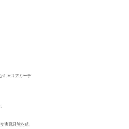
なキャリアミーテ
。

かす実戦経験を積