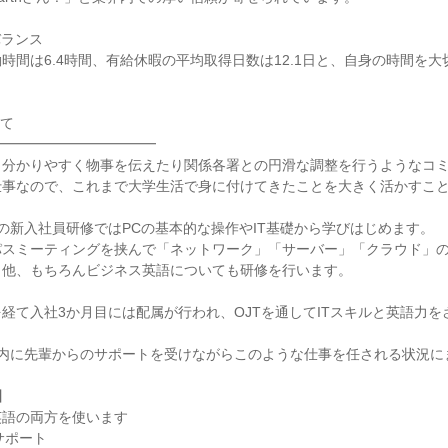
ランス

時間は6.4時間、有給休暇の平均取得日数は12.1日と、自身の時間を
て

━━━━━━━━━━━

、分かりやすく物事を伝えたり関係各署との円滑な調整を行うようなコ
事なので、これまで大学生活で身に付けてきたことを大きく活かすこと
の新入社員研修ではPCの基本的な操作やIT基礎から学びはじめます。

パスミーティングを挟んで「ネットワーク」「サーバー」「クラウド」
他、もちろんビジネス英語についても研修を行います。

経て入社3か月目には配属が行われ、OJTを通してITスキルと英語力を
内に先輩からのサポートを受けながらこのような仕事を任される状況にま


語の両方を使います

ポート
