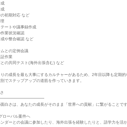
成

成

の初期対応 など

理

テートや議事録作成

作業状況確認

成や整合確認 など

ムとの定例会議

証作業

との共同テスト(海外出張含む) など

とりの成長を最も大事にするカルチャーがあるため、2年目以降も定期的
別でステップアップの道筋を作っていきます。

さ

━━━━━━━━━━━

面白さは、あなたの成長がそのまま「世界への貢献」に繋がることです
グローバル案件へ

ベンダーとの会議に参加したり、海外出張を経験したりと、語学力を活