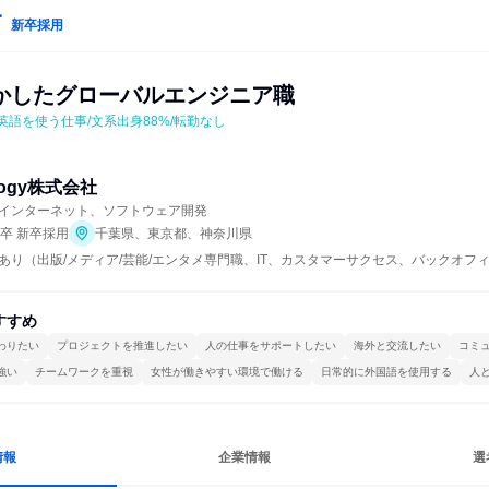
新卒採用
かしたグローバルエンジニア職
英語を使う仕事/文系出身88%/転勤なし
ology株式会社
インターネット、ソフトウェア開発
年卒 新卒採用
千葉県、東京都、神奈川県
あり（出版/メディア/芸能/エンタメ専門職、IT、カスタマーサクセス、バックオフ
すすめ
わりたい
プロジェクトを推進したい
人の仕事をサポートしたい
海外と交流したい
コミ
強い
チームワークを重視
女性が働きやすい環境で働ける
日常的に外国語を使用する
人
情報
企業情報
選