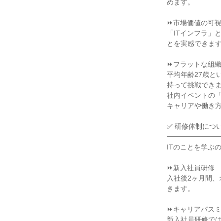
めます。

⏩市場価値の可視
「ITインフラ」
とを実感できます
⏩フラットな組織
平均年齢27歳と
持って挑戦できま
社内イベントの
キャリアや働き方
✅ 研修体制につい
━━━━━━━━
ITのことを学ぶ
⏩新入社員研修

入社後2ヶ月間、
きます。

⏩キャリアパスミ
新入社員研修で