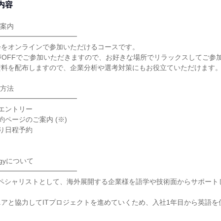
内容
案内

━━━━━━━━━━━

をオンラインで参加いただけるコースです。

声OFFでご参加いただきますので、お好きな場所でリラックスしてご参加
料を配布しますので、企業分析や選考対策にもお役立ていただけます。
方法

━━━━━━━━━━━

エントリー

ページのご案内 (※)

り日程予約

logyについて

━━━━━━━━━━━

スペシャリストとして、海外展開する企業様を語学や技術面からサポート
アと協力してITプロジェクトを進めていくため、入社1年目から英語を