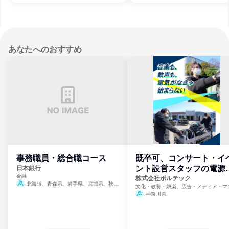
あなたへのおすすめ
事務職員・総合職コース
既卒可、コンサート・イ
ント設営スタッフの電源
日本銀行
金融
門
株式会社ボルテック
北海道、青森県、岩手県、宮城県、秋田
文化・教養・娯楽、広告・メディア・マ
県、山形県、福島県、茨城県、群馬県、埼玉
ミ、電力・ガス・水道・エネルギー
神奈川県
県、東京都、神奈川県、新潟県、富山県、石
川県、福井県、山梨県、長野県、静岡県、愛
知県、京都府、大阪府、兵庫県、鳥取県、島
根県、岡山県、広島県、山口県、徳島県、香