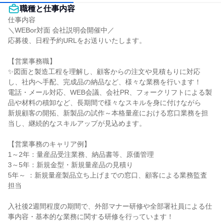
職種と仕事内容
仕事内容

＼WEBor対面 会社説明会開催中／

応募後、日程予約URLをお送りいたします。

【営業事務職】

✨図面と製造工程を理解し、顧客からの注文や見積もりに対応
し、社内へ手配、完成品の納品など、様々な業務を行います！

電話・メール対応、WEB会議、会社PR、フォークリフトによる製
品や材料の積卸など、長期間で様々なスキルを身に付けながら

新規顧客の開拓、新製品の試作～本格量産における窓口業務を担
当し、継続的なスキルアップが見込めます。

【営業事務のキャリア例】

1～2年：量産品受注業務、納品書等、原価管理

3～5年：新規金型・新規量産品の見積り

5年～ ：新規量産製品立ち上げまでの窓口、顧客による業務監査
担当

入社後2週間程度の期間で、外部マナー研修や全部署社員による仕
事内容・基本的な業務に関する研修を行っています！
