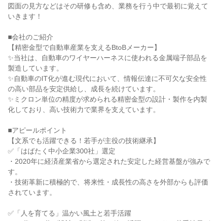
図面の見方などはその研修も含め、業務を行う中で最初に覚えて
いきます！

■会社のご紹介

【精密金型で自動車産業を支えるBtoBメーカー】

✨当社は、自動車のワイヤーハーネスに使われる金属端子部品を
製造しています。

✨自動車のIT化が進む現代において、情報伝達に不可欠な安全性
の高い部品を安定供給し、成長を続けています。

✨ミクロン単位の精度が求められる精密金型の設計・製作を内製
化しており、高い技術力で業界を支えています。

■アピールポイント

【文系でも活躍できる！若手が主役の技術継承】

✅「はばたく中小企業300社」選定

・2020年に経済産業省から選定された安定した経営基盤が強みで
す。

・技術革新に積極的で、将来性・成長性の高さを外部からも評価
されています。

✅「人を育てる」温かい風土と若手活躍
