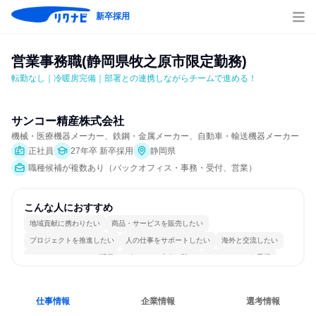
新卒採用
営業事務職(静岡県牧之原市限定勤務)
転勤なし｜冷暖房完備｜部署との連携しながらチームで進める！
サンコー精産株式会社
機械・医療機器メーカー、鉄鋼・金属メーカー、自動車・輸送機器メーカー
正社員
27年卒 新卒採用
静岡県
職種候補が複数あり（バックオフィス・事務・受付、営業）
こんな人におすすめ
地域貢献に携わりたい
商品・サービスを販売したい
プロジェクトを推進したい
人の仕事をサポートしたい
海外と交流したい
コミュニケーションが活発
グローバル志向が強い
チームワークを重視
長く同じ会社に居続けられる
人とたくさん会話する
仕事情報
企業情報
選考情報