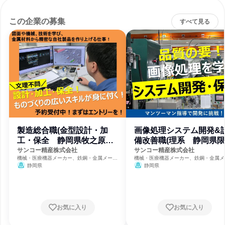
この企業の募集
すべて見る
製造総合職(金型設計・加
画像処理システム開発&
工・保全 静岡県牧之原市
備改善職(理系 静岡県
限定勤務)
勤務)
サンコー精産株式会社
サンコー精産株式会社
機械・医療機器メーカー、鉄鋼・金属メーカ
機械・医療機器メーカー、鉄鋼・金属メ
ー、自動車・輸送機器メーカー
ー、自動車・輸送機器メーカー
静岡県
静岡県
お気に入り
お気に入り