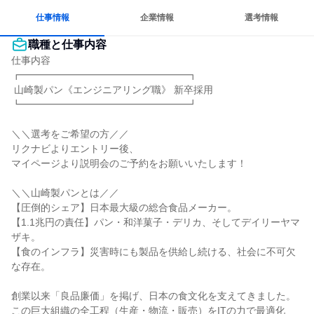
仕事情報
企業情報
選考情報
職種と仕事内容
仕事内容

┏━━━━━━━━━━━━━━━━━┓

 山崎製パン《エンジニアリング職》 新卒採用

┗━━━━━━━━━━━━━━━━━┛

＼＼選考をご希望の方／／

リクナビよりエントリー後、

マイページより説明会のご予約をお願いいたします！

＼＼山崎製パンとは／／

【圧倒的シェア】日本最大級の総合食品メーカー。

【1.1兆円の責任】パン・和洋菓子・デリカ、そしてデイリーヤマ
ザキ。

【食のインフラ】災害時にも製品を供給し続ける、社会に不可欠
な存在。

創業以来「良品廉価」を掲げ、日本の食文化を支えてきました。

この巨大組織の全工程（生産・物流・販売）をITの力で最適化