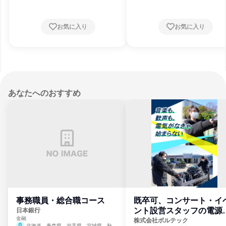
お気に入り
お気に入り
あなたへのおすすめ
事務職員・総合職コース
既卒可、コンサート・イ
ント設営スタッフの電源
日本銀行
金融
門
株式会社ボルテック
北海道、青森県、岩手県、宮城県、秋田