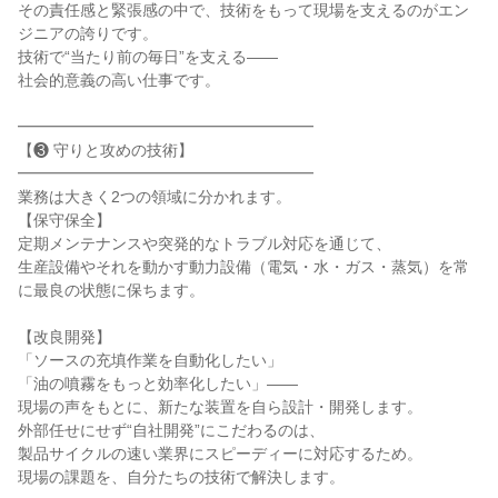
その責任感と緊張感の中で、技術をもって現場を支えるのがエン
ジニアの誇りです。

技術で“当たり前の毎日”を支える――

社会的意義の高い仕事です。

━━━━━━━━━━━━━━━━━━━

【❸ 守りと攻めの技術】

━━━━━━━━━━━━━━━━━━━

業務は大きく2つの領域に分かれます。

【保守保全】

定期メンテナンスや突発的なトラブル対応を通じて、

生産設備やそれを動かす動力設備（電気・水・ガス・蒸気）を常
に最良の状態に保ちます。

【改良開発】

「ソースの充填作業を自動化したい」

「油の噴霧をもっと効率化したい」――

現場の声をもとに、新たな装置を自ら設計・開発します。

外部任せにせず“自社開発”にこだわるのは、

製品サイクルの速い業界にスピーディーに対応するため。

現場の課題を、自分たちの技術で解決します。
