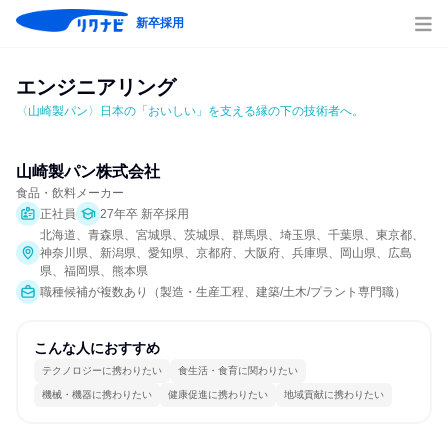
新卒採用
エンジニアリング
〈山崎製パン〉日本の「おいしい」を支える縁の下の技術者へ。
山崎製パン株式会社
食品・飲料メーカー
正社員
27年卒 新卒採用
北海道、青森県、宮城県、茨城県、群馬県、埼玉県、千葉県、東京都、
神奈川県、新潟県、愛知県、京都府、大阪府、兵庫県、岡山県、広島
県、福岡県、熊本県
職種候補が複数あり（製造・生産工程、建築/土木/プラント専門職）
こんな人におすすめ
テクノロジーに携わりたい
食生活・食育に関わりたい
機械・機器に携わりたい
健康促進に携わりたい
地域貢献に携わりたい