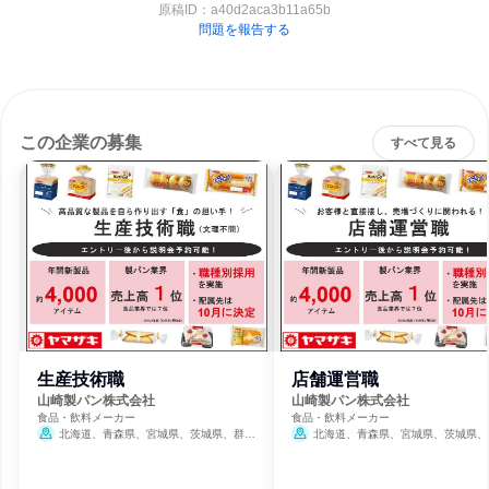
原稿ID：
a40d2aca3b11a65b
問題を報告する
この企業の募集
すべて見る
生産技術職
店舗運営職
山崎製パン株式会社
山崎製パン株式会社
食品・飲料メーカー
食品・飲料メーカー
北海道、青森県、宮城県、茨城県、群馬
北海道、青森県、宮城県、茨城県、
県、埼玉県、千葉県、東京都、神奈川県、新
県、埼玉県、千葉県、東京都、神奈川県
潟県、愛知県、京都府、大阪府、兵庫県、岡
潟県、愛知県、京都府、大阪府、兵庫県
山県、広島県、福岡県、熊本県
山県、広島県、福岡県、熊本県