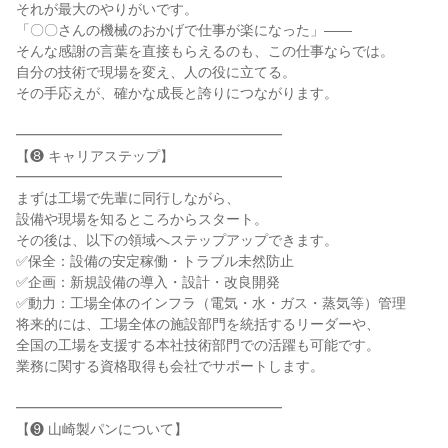
それが最大のやりがいです。

「〇〇さんの機械のおかげで仕事が楽になった」――

そんな感謝の言葉を直接もらえるのも、この仕事ならでは。

自分の技術で現場を変え、人の役に立てる。

その手応えが、確かな成長と誇りにつながります。

━━━━━━━━━━━━━━━━━━━

【❽ キャリアステップ】

━━━━━━━━━━━━━━━━━━━

まずは工場で先輩に同行しながら、

設備や現場を知るところからスタート。

その後は、以下の領域へステップアップできます。

✅保全：設備の安定稼働・トラブル未然防止

✅企画：新規設備の導入・設計・改良開発

✅動力：工場全体のインフラ（電気・水・ガス・蒸気等）管理

将来的には、工場全体の施設部門を統括するリーダーや、

全国の工場を支援する本社技術部門での活躍も可能です。

業務に関する資格取得も会社でサポートします。

━━━━━━━━━━━━━━━━━━━

【❾ 山崎製パンについて】
