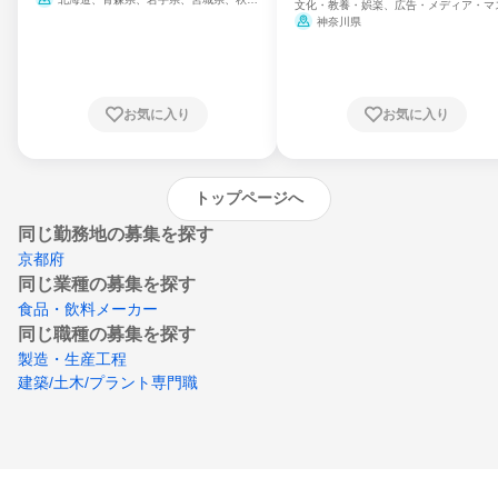
文化・教養・娯楽、広告・メディア・マ
県、山形県、福島県、茨城県、群馬県、埼玉
ミ、電力・ガス・水道・エネルギー
神奈川県
県、東京都、神奈川県、新潟県、富山県、石
川県、福井県、山梨県、長野県、静岡県、愛
知県、京都府、大阪府、兵庫県、鳥取県、島
根県、岡山県、広島県、山口県、徳島県、香
川県、愛媛県、高知県、福岡県、佐賀県、長
お気に入り
お気に入り
崎県、熊本県、大分県、宮崎県、鹿児島県、
沖縄県
トップページへ
同じ勤務地の募集を探す
京都府
同じ業種の募集を探す
食品・飲料メーカー
同じ職種の募集を探す
製造・生産工程
建築/土木/プラント専門職