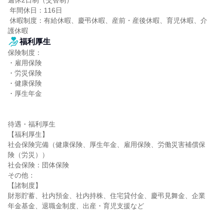
週休2日制（交替制）

 年間休日：116日

 休暇制度：有給休暇、慶弔休暇、産前・産後休暇、育児休暇、介
護休暇
福利厚生
保険制度：

・雇用保険

・労災保険

・健康保険

・厚生年金

待遇・福利厚生

【福利厚生】

社会保険完備（健康保険、厚生年金、雇用保険、労働災害補償保
険（労災））

社会保険：団体保険

その他：

【諸制度】

財形貯蓄、社内預金、社内持株、住宅貸付金、慶弔見舞金、企業
年金基金、退職金制度、出産・育児支援など
