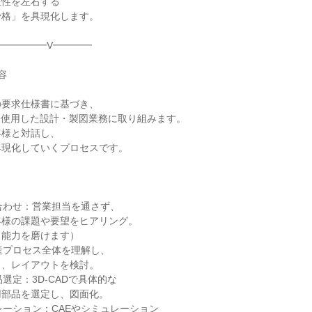
性を左右する

格」を具現化します。

━━━━━V━━━━



要求仕様書に基づき、

）を使用した設計・製図業務に取り組みます。

様と対話し、

現化していくプロセスです。

ち合わせ：営業担当を通さず、

様の課題や要望をヒアリング。

能力を磨けます）

産プロセス全体を理解し、

、レイアウトを検討。

品選定：3D-CADで具体的な

部品を選定し、図面化。

レーション：CAEやシミュレーション
