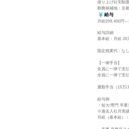
借り上げ社宅制度
勤務候補地：京
給与
月給209,400円～2
給与詳細

基本給：月給 20万9
固定残業代：なし
【一律手当】

全員に一律で支払
全員に一律で支払
通勤手当（15万/
給与例

・短大/専門 卒
※過去入社月実績
月給（基本給）：20