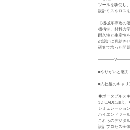
ツールを駆使し、
設計ミスやロスを
【機械系専攻の活
機構学、材料力学
耐久性と生産性を
の設計に直結させ
研究で培った問題
━━━━V━━━
■やりがいと魅力

■入社後のキャリ
◆ポータブルスキ
3D CADに加え、
シミュレーション
ハイエンドツール
これらのデジタル
設計プロセス全体