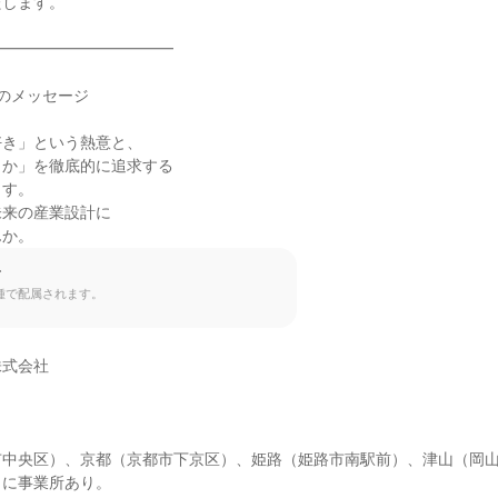
します。

━━━━━━━━━━━

のメッセージ

き」という熱意と、

か」を徹底的に追求する

す。

来の産業設計に

んか。
て
種で配属されます。
式会社

市中央区）、京都（京都市下京区）、姫路（姫路市南駅前）、津山（岡
に事業所あり。
