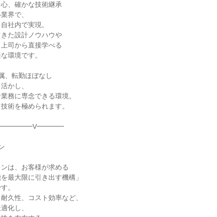
心、確かな技術継承

業界で、

を自社内で実現。

きた設計ノウハウや

上司から直接学べる

な環境です。

属、転勤ほぼなし

活かし、

業務に専念できる環境。

技術を極められます。

━━━━━V━━━━



ンは、お客様が求める

を最大限に引き出す機構」

す。

耐久性、コスト効率など、

適化し、
