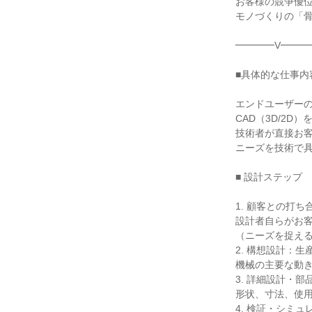
お客様の競争優位
モノづくりの「骨
━━━━V━━━
■具体的な仕事内容
エンドユーザーの
CAD（3D/2D
技術者が直接お客
ニーズを技術で具
■ 設計ステップ

1. 顧客との打
設計者自らがお客
（ニーズを捉える
2. 構想設計：生
機械の主要な動き
3. 詳細設計・部
形状、寸法、使用
4. 検証・シミュ