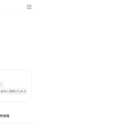
む
じ会社に居続けられる
考情報