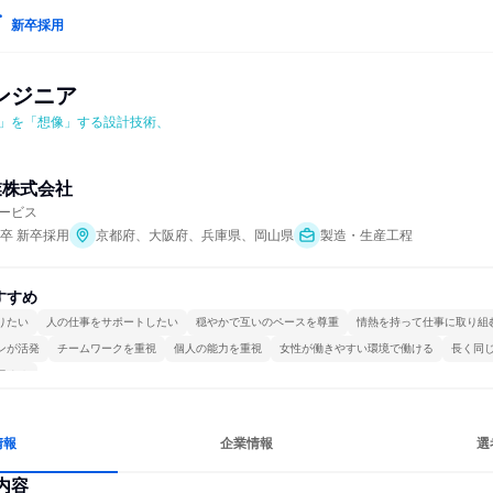
新卒採用
ンジニア
」を「想像」する設計技術、
業株式会社
ービス
年卒 新卒採用
京都府、大阪府、兵庫県、岡山県
製造・生産工程
すすめ
りたい
人の仕事をサポートしたい
穏やかで互いのペースを尊重
情熱を持って仕事に取り組
ンが活発
チームワークを重視
個人の能力を重視
女性が働きやすい環境で働ける
長く同
極める
情報
企業情報
選
内容