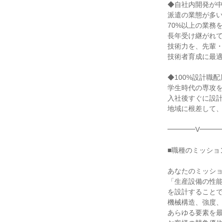
◆自社内開発が中
派遣の業態が多い
70%以上の業務
長年受け継がれて
技術力を、先輩・
技術者育成に最適
◆100%設計職配
学生時代の専攻を
入社後すぐに設計
地域に根差して、
━━━━V━━━
■職種のミッション
あなたのミッショ
「生産設備の性能
を設計することで
機械構造、強度、
あらゆる要素を最