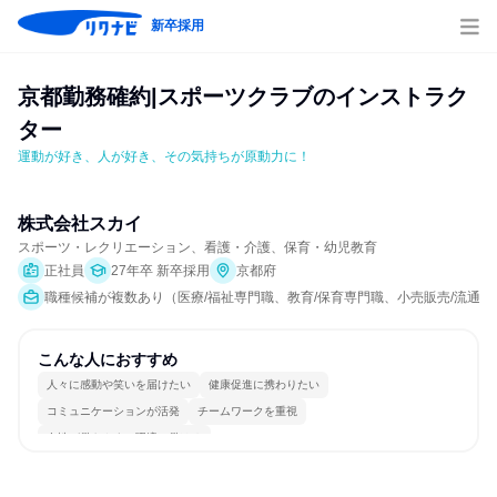
新卒採用
京都勤務確約|スポーツクラブのインストラク
ター
運動が好き、人が好き、その気持ちが原動力に！
株式会社スカイ
スポーツ・レクリエーション、看護・介護、保育・幼児教育
正社員
27年卒 新卒採用
京都府
職種候補が複数あり（医療/福祉専門職、教育/保育専門職、小売販売/流通
こんな人におすすめ
人々に感動や笑いを届けたい
健康促進に携わりたい
コミュニケーションが活発
チームワークを重視
女性が働きやすい環境で働ける