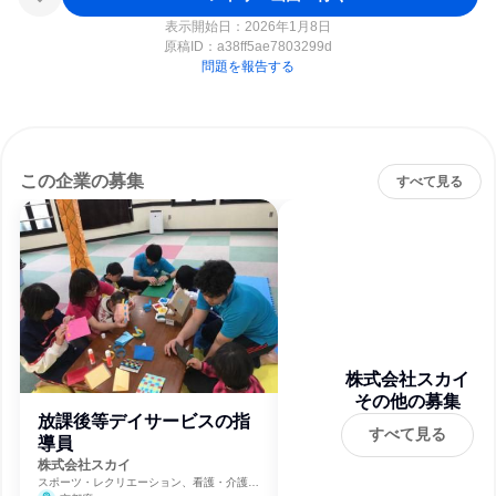
表示開始日：2026年1月8日
原稿ID：
a38ff5ae7803299d
問題を報告する
この企業の募集
すべて見る
株式会社スカイ
その他の募集
放課後等デイサービスの指
すべて見る
導員
株式会社スカイ
スポーツ・レクリエーション、看護・介護、