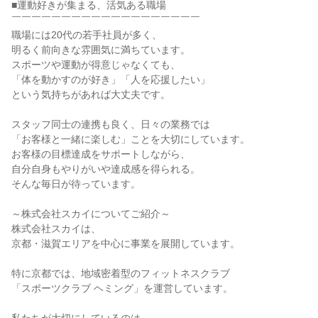
■運動好きが集まる、活気ある職場

￣￣￣￣￣￣￣￣￣￣￣￣￣￣￣￣￣￣￣

職場には20代の若手社員が多く、

明るく前向きな雰囲気に満ちています。

スポーツや運動が得意じゃなくても、

「体を動かすのが好き」「人を応援したい」

という気持ちがあれば大丈夫です。

スタッフ同士の連携も良く、日々の業務では

「お客様と一緒に楽しむ」ことを大切にしています。

お客様の目標達成をサポートしながら、

自分自身もやりがいや達成感を得られる。

そんな毎日が待っています。

～株式会社スカイについてご紹介～

株式会社スカイは、

京都・滋賀エリアを中心に事業を展開しています。

特に京都では、地域密着型のフィットネスクラブ

「スポーツクラブ ヘミング」を運営しています。
