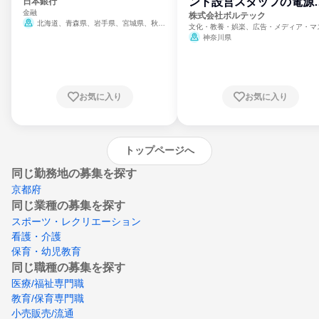
ント設営スタッフの電源
日本銀行
金融
門
株式会社ボルテック
北海道、青森県、岩手県、宮城県、秋田
文化・教養・娯楽、広告・メディア・マ
県、山形県、福島県、茨城県、群馬県、埼玉
ミ、電力・ガス・水道・エネルギー
神奈川県
県、東京都、神奈川県、新潟県、富山県、石
川県、福井県、山梨県、長野県、静岡県、愛
知県、京都府、大阪府、兵庫県、鳥取県、島
根県、岡山県、広島県、山口県、徳島県、香
川県、愛媛県、高知県、福岡県、佐賀県、長
お気に入り
お気に入り
崎県、熊本県、大分県、宮崎県、鹿児島県、
沖縄県
トップページへ
同じ勤務地の募集を探す
京都府
同じ業種の募集を探す
スポーツ・レクリエーション
看護・介護
保育・幼児教育
同じ職種の募集を探す
医療/福祉専門職
教育/保育専門職
小売販売/流通