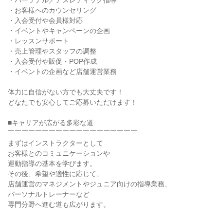
・パーソナル／アスレティック指導

・お客様へのカウンセリング

・入会受付や会員様対応

・イベントやキャンペーンの企画

・レッスンサポート

・売上管理やスタッフの調整

・入会受付や販促・POP作成

・イベントの企画など店舗運営業務

体力に自信がない方でも大丈夫です！

どなたでも安心してご応募いただけます！

■キャリアが広がる多彩な道

￣￣￣￣￣￣￣￣￣￣￣￣￣￣￣￣￣￣￣

まずはインストラクターとして

お客様とのコミュニケーションや

運動指導の基本を学びます。

その後、希望や適性に応じて、

店舗運営のマネジメントやジュニア向けの指導業務、

パーソナルトレーナーなど

専門分野へ進む道も広がります。
