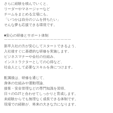
さらに経験を積んでいくと、

リーダーやマネージャーなど

チームをまとめる立場にも。

「いつかは自分のジムを持ちたい」

そんな夢も応援できる環境です。

■安心の研修とサポート体制

￣￣￣￣￣￣￣￣￣￣￣￣￣￣￣￣￣￣￣

新卒入社の方が安心してスタートできるよう、

入社後すぐに基礎的な研修を実施します。

ビジネスマナーや会社の仕組み、

インストラクターとしての心得など、

社会人として必要なスキルを身につけます。

配属後は、研修を通じて、

身体の仕組みや運動理論、

接客・安全管理などの専門知識を習得。

日々のOJTと合わせてしっかりと育成します。

未経験からでも無理なく成長できる体制です。

現場での経験が、将来の大きな力になります。
