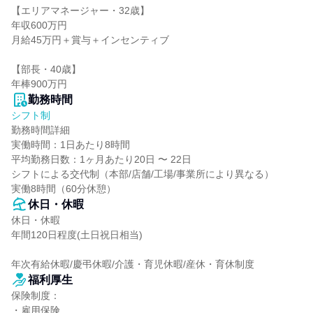
【エリアマネージャー・32歳】

年収600万円

月給45万円＋賞与＋インセンティブ

【部長・40歳】

年棒900万円
勤務時間
シフト制
勤務時間詳細

実働時間：1日あたり8時間

平均勤務日数：1ヶ月あたり20日 〜 22日

シフトによる交代制（本部/店舗/工場/事業所により異なる）

実働8時間（60分休憩）
休日・休暇
休日・休暇

年間120日程度(土日祝日相当)

年次有給休暇/慶弔休暇/介護・育児休暇/産休・育休制度
福利厚生
保険制度：

・雇用保険
