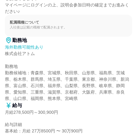
マイページにログインの上、説明会参加日時の確定までお進みく
ださい♪
配属職種について
入社後は記載の職種で配属されます。
勤務地
海外勤務可能性あり
株式会社アトム

勤務地

勤務候補地：青森県、宮城県、秋田県、山形県、福島県、茨城
県、栃木県、群馬県、埼玉県、千葉県、東京都、神奈川県、新潟
県、富山県、石川県、福井県、山梨県、長野県、岐阜県、静岡
県、愛知県、三重県、滋賀県、京都府、大阪府、兵庫県、奈良
県、山口県、福岡県、熊本県、宮崎県
給与
月給278,500円～300,900円
給与詳細

基本給：月給 27万8500円 〜 30万900円
