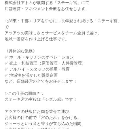
株式会社アトムが展開する「ステーキ宮」にて

店舗運営・マネジメント全般をお任せします。

北関東・中部エリアを中心に、長年愛され続ける「ステーキ宮」
で

アツアツの美味しさとサービスをチーム全員で届け、

地域一番店を作り上げる仕事です。

《具体的な業務》

✅ ホール・キッチンのオペレーション

✅ 売上・利益管理（原価管理・人件費管理）

✅ アルバイトスタッフの採用・教育

✅ 地域性を活かした販促企画

など、店舗経営の全てをお任せします！

✨この仕事の面白さ：

ステーキ宮の主役は「シズル感」です！

アツアツの鉄板にお肉を乗せて運び、

お客様の目の前で「宮のたれ」をかける。

ジューッという音と香りが立ち込めた瞬間、
