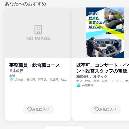
あなたへのおすすめ
事務職員・総合職コース
既卒可、コンサート・イ
ント設営スタッフの電源
日本銀行
金融
門
株式会社ボルテック
北海道、青森県、岩手県、宮城県、秋田
文化・教養・娯楽、広告・メディア・マ
県、山形県、福島県、茨城県、群馬県、埼玉
ミ、電力・ガス・水道・エネルギー
神奈川県
県、東京都、神奈川県、新潟県、富山県、石
川県、福井県、山梨県、長野県、静岡県、愛
知県、京都府、大阪府、兵庫県、鳥取県、島
根県、岡山県、広島県、山口県、徳島県、香
川県、愛媛県、高知県、福岡県、佐賀県、長
お気に入り
お気に入り
崎県、熊本県、大分県、宮崎県、鹿児島県、
沖縄県