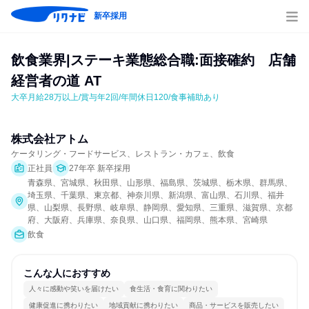
新卒採用
飲食業界|ステーキ業態総合職:面接確約　店舗
経営者の道 AT
大卒月給28万以上/賞与年2回/年間休日120/食事補助あり
株式会社アトム
ケータリング・フードサービス、レストラン・カフェ、飲食
正社員
27年卒 新卒採用
青森県、宮城県、秋田県、山形県、福島県、茨城県、栃木県、群馬県、
埼玉県、千葉県、東京都、神奈川県、新潟県、富山県、石川県、福井
県、山梨県、長野県、岐阜県、静岡県、愛知県、三重県、滋賀県、京都
府、大阪府、兵庫県、奈良県、山口県、福岡県、熊本県、宮崎県
飲食
こんな人におすすめ
人々に感動や笑いを届けたい
食生活・食育に関わりたい
健康促進に携わりたい
地域貢献に携わりたい
商品・サービスを販売したい