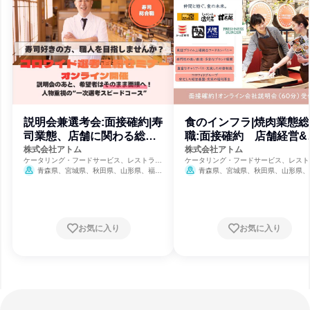
説明会兼選考会:面接確約|寿
食のインフラ|焼肉業態総
司業態、店舗に関わる総合
職:面接確約 店舗経営&
職 AT
長 AT
株式会社アトム
株式会社アトム
ケータリング・フードサービス、レストラ
ケータリング・フードサービス、レスト
ン・カフェ、飲食
ン・カフェ、飲食
青森県、宮城県、秋田県、山形県、福島
青森県、宮城県、秋田県、山形県、
県、茨城県、栃木県、群馬県、埼玉県、千葉
県、茨城県、栃木県、群馬県、埼玉県、
県、東京都、神奈川県、新潟県、富山県、石
県、東京都、神奈川県、新潟県、富山県
川県、福井県、山梨県、長野県、岐阜県、静
川県、福井県、山梨県、長野県、岐阜県
岡県、愛知県、三重県、滋賀県、京都府、大
岡県、愛知県、三重県、滋賀県、京都府
阪府、兵庫県、奈良県、山口県、福岡県、熊
阪府、兵庫県、奈良県、山口県、福岡県
お気に入り
お気に入り
本県、宮崎県
8月31日締切
本県、宮崎県
8月31日締切