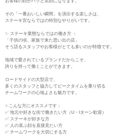
お客様の顔がパッと笑顔になります。

その「一番おいしい瞬間」を演出する楽しさは、

ステーキ宮ならではの特別なやりがいです。

✨ ステーキ業態ならではの働き方 ：

「子供の頃、家族で来た思い出の店」

そう語るスタッフやお客様がとても多いのが特徴です。

地域で愛されているブランドだからこそ、

誇りを持って働くことができます。

ロードサイドの大型店で、

多くのスタッフと協力してピークタイムを乗り切る

チームワークの心地よさも魅力です。

✨こんな方にオススメです：

✅ 地元や好きな街で働きたい方（U・Iターン歓迎）

✅ ステーキが好きな方

✅ 人の喜ぶ顔を直接見たい方

✅ チームワークを大切にする方
