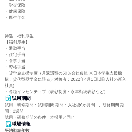
・労災保険

・健康保険

・厚生年金

待遇・福利厚生

【福利厚生】

・通勤手当

・住宅手当

・食事手当

・資格手当

・奨学金支援制度（月返還額の50％会社負担 ※日本学生支援機
構：貸代型奨学金に限る／対象者：2022年4月1日以降入社の新入
社員)

・各種インセンティブ（表彰制度・永年勤続表彰など）
試用期間
試用・研修期間：試用期間 期間：入社後6か月間   、研修期間 期
間：2週間

職場情報
平均勤続年数