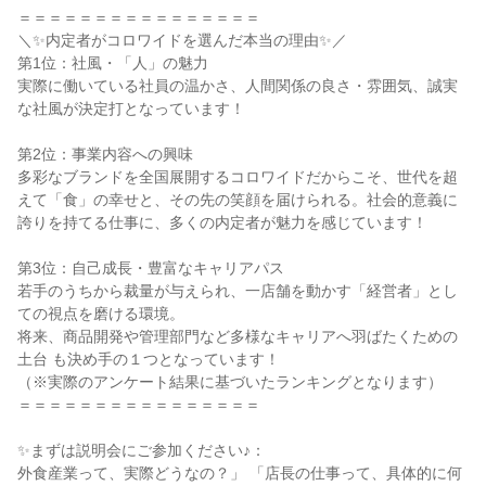
＝＝＝＝＝＝＝＝＝＝＝＝＝＝＝＝

＼✨内定者がコロワイドを選んだ本当の理由✨／

第1位：社風・「人」の魅力

実際に働いている社員の温かさ、人間関係の良さ・雰囲気、誠実
な社風が決定打となっています！

第2位：事業内容への興味

多彩なブランドを全国展開するコロワイドだからこそ、世代を超
えて「食」の幸せと、その先の笑顔を届けられる。社会的意義に
誇りを持てる仕事に、多くの内定者が魅力を感じています！

第3位：自己成長・豊富なキャリアパス

若手のうちから裁量が与えられ、一店舗を動かす「経営者」とし
ての視点を磨ける環境。

将来、商品開発や管理部門など多様なキャリアへ羽ばたくための
土台 も決め手の１つとなっています！

（※実際のアンケート結果に基づいたランキングとなります）

＝＝＝＝＝＝＝＝＝＝＝＝＝＝＝＝

✨まずは説明会にご参加ください♪：

外食産業って、実際どうなの？」 「店長の仕事って、具体的に何