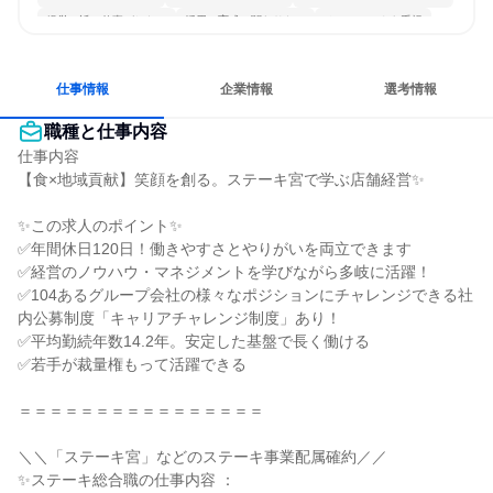
経営に近い仕事がしたい
採用・育成に関わりたい
チームワークを重視
若手が裁量を持てる環境
人とたくさん会話する
仕事情報
企業情報
選考情報
職種と仕事内容
仕事内容

【食×地域貢献】笑顔を創る。ステーキ宮で学ぶ店舗経営✨

✨この求人のポイント✨

✅年間休日120日！働きやすさとやりがいを両立できます

✅経営のノウハウ・マネジメントを学びながら多岐に活躍！

✅104あるグループ会社の様々なポジションにチャレンジできる社
内公募制度「キャリアチャレンジ制度」あり！

✅平均勤続年数14.2年。安定した基盤で長く働ける

✅若手が裁量権もって活躍できる

＝＝＝＝＝＝＝＝＝＝＝＝＝＝＝＝

＼＼「ステーキ宮」などのステーキ事業配属確約／／

✨ステーキ総合職の仕事内容 ：
