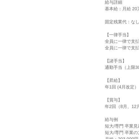
給与詳細

基本給：月給 20万3
固定残業代：なし
【一律手当】

全員に一律で支払
全員に一律で支払
【諸手当】

通勤手当（上限30,
【昇給】

年1回 (4月改定）

【賞与】

年2回（8月、12月
給与例

短大/専門 卒業見
短大/専門 卒業の方