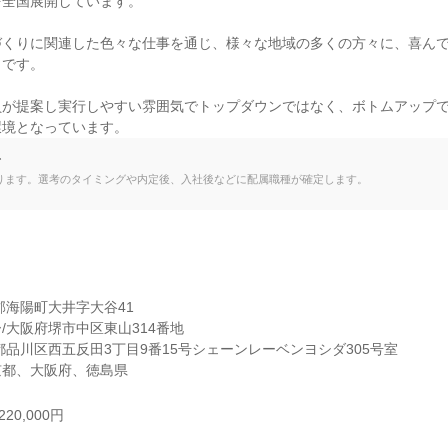
全国展開しています。

づくりに関連した色々な仕事を通じ、様々な地域の多くの方々に、喜ん
です。

員が提案し実行しやすい雰囲気でトップダウンではなく、ボトムアップ
環境となっています。
て
ります。選考のタイミングや内定後、入社後などに配属職種が確定します。
海陽町大井字大谷41

/大阪府堺市中区東山314番地

都品川区西五反田3丁目9番15号シェーンレーベンヨシダ305号室

京都、大阪府、徳島県
20,000円