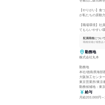
を拠点に販売網を
【やりがい】食
が私たちの原動力
【職場環境】社
てもらいやすい
配属職種につい
職種候補が複数あ
勤務地
株式会社丸本

勤務地

本社/徳島県海部郡
大阪加工センター
東京営業所/東京
勤務候補地：東
給与
月給203,000円～2