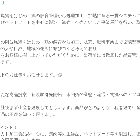
あり
波尾鶏をはじめ、鶏の肥育管理から処理加工・加熱に至る一貫システム
及びペットフードを中心に製造・卸売・小売といった事業展開を行い、


一の阿波尾鶏をはじめ、鶏の飼育から加工、販売、肥料事業まで循環型
の人や自然、地域の発展に結びつくと考えており、

品をお客様に召し上がっていただくために、出荷前には徹底した品質管
ます。

下のお仕事をお任せします。◎

新たな商品提案、新規取引先開拓、未開拓の業態・流通・物流へのアプ


入社後まず生産を経験してもらいます。商品がどのような工程を経て生
品の基礎を知って頂きます。

イント！

ス力】加工食品を中心に、鶏肉等の生鮮品、ペットフード等を製造し、