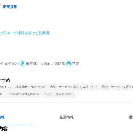
新卒採用
で日本一の地鶏を届ける営業職
年卒 新卒採用
東京都、大阪府、徳島県
営業
すすめ
わりたい
地域貢献に携わりたい
商品・サービスの魅力を表現したい
商品・サービスを販売
視
一つの専門分野を極める
人とたくさん会話する
情報
企業情報
選
内容