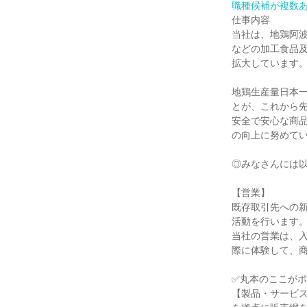
職種候補が複数
仕事内容

当社は、地鶏阿
などの加工食品
拡大しています。
地鶏生産量日本
とが、これから先
安全で安心な商
の向上に努めてい
◎みなさんには以
【営業】

既存取引先への
活動を行います。
当社の営業は、
際に体験して、商
✅丸本のここがポ
【製品・サービ