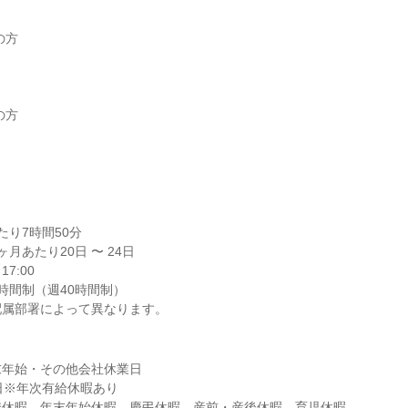
方

方

り7時間50分

月あたり20日 〜 24日

7:00

時間制（週40時間制）

配属部署によって異なります。
年始・その他会社休業日

日※年次有給休暇あり

季休暇、年末年始休暇、慶弔休暇、産前・産後休暇、育児休暇