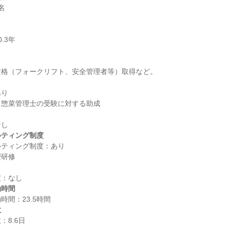


り

ルティング制度
ティング制度：あり

働時間
数