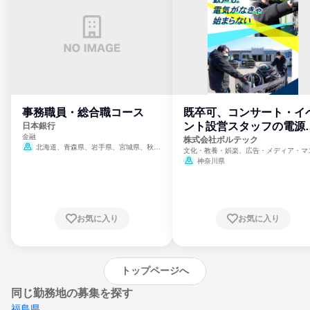
事務職員・総合職コース
既卒可、コンサート・イ
ント設営スタッフの電源
日本銀行
金融
門
株式会社ボルテック
北海道、青森県、岩手県、宮城県、秋田
文化・教養・娯楽、広告・メディア・マ
県、山形県、福島県、茨城県、群馬県、埼玉
ミ、電力・ガス・水道・エネルギー
神奈川県
県、東京都、神奈川県、新潟県、富山県、石
川県、福井県、山梨県、長野県、静岡県、愛
知県、京都府、大阪府、兵庫県、鳥取県、島
根県、岡山県、広島県、山口県、徳島県、香
川県、愛媛県、高知県、福岡県、佐賀県、長
お気に入り
お気に入り
崎県、熊本県、大分県、宮崎県、鹿児島県、
沖縄県
トップページへ
同じ勤務地の募集を探す
福島県