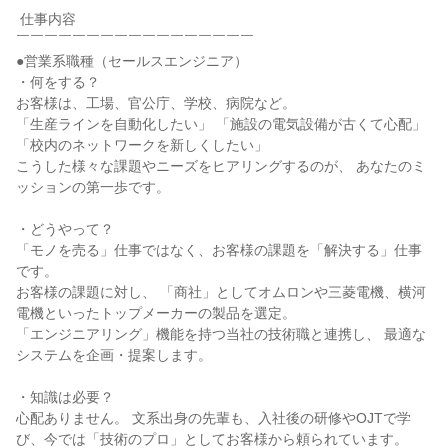
 仕事内容

￣￣￣￣￣￣￣￣￣￣￣￣￣￣￣￣￣

●営業系職種（セールスエンジニア）

・何をする？

お客様は、工場、官公庁、学校、病院など。

「生産ラインを自動化したい」 「施設の電気設備が古くて心配」 
「校内のネットワークを新しくしたい」

こうした様々な課題やニーズをヒアリングするのが、 あなたのミ
ッションの第一歩です。

・どうやって？

「モノを売る」仕事ではなく、お客様の課題を「解決する」仕事
です。

お客様の課題に対し、 「商社」としてオムロンや三菱電機、横河
電機といったトップメーカーの製品を選定。

「エンジニアリング」機能を持つ当社の技術職と連携し、 最適な
システムを企画・提案します。

・知識は必要？

心配ありません。 文系出身の先輩も、入社後の研修やOJTで学
び、今では「技術のプロ」としてお客様から頼られています。
