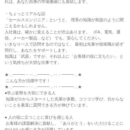
れは、あなた自身の市場価値にも直結します。

・ちょっとリアルな話

「セールスエンジニア」というと、 理系の知識が前提のように聞
こえるかもしれません。

入社後は、確かに覚えることが沢山あります。 （FA、電気、通
信、メーカー製品…など） でも、安心してください。

いきなり一人で訪問するのではなく、 最初は先輩や技術職が必ず
同行し、あなたをサポートします。

知識は「武器」ですが、それ以上に「お客様の役に立ちたい」 と
いう気持ちが大切な仕事です。

★…━━━・‥…━━━…‥・━━━…★

 こんな方が活躍中です！

★…━━━・‥…━━━…‥・━━━…★

●学ぶ姿勢を大切にできる人

 知識ゼロからスタートした先輩が多数。コツコツ学び、分からな
いことを素直に質問できる方が伸びています。

● 人の役に立つことに喜びを感じる人

 お客様の課題解決に貢献し、「ありがとう」をいただけることに
やりがいを感じる方が活躍しています。
