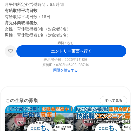
有給取得平均日数
育児休業取得者数
女性：育休取得者3名（対象者3名）

締切：なし
エントリー画面へ行く
表示開始日：2026年1月8日
原稿ID：
a202bd5403d387d4
問題を報告する
この企業の募集
すべて見る