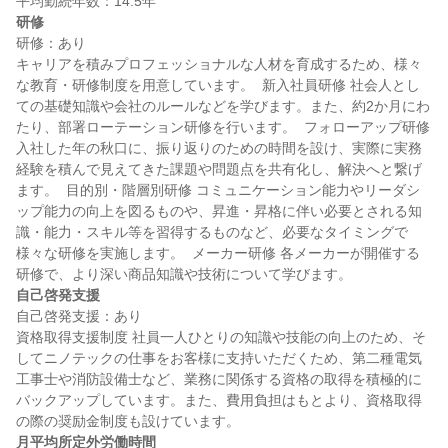
研修
研修：あり

キャリアを積みプロフェッショナルな人材を育成するため、様々
な教育・研修制度を用意しています。  新入社員研修 社会人とし
ての基礎知識や会社のルールなどを学びます。また、約2か月にわ
たり、部署ローテーション研修を行います。  フォローアップ研修 
入社した年の秋口に、振り返りのための時間を設け、実際に実務
経験を積んで見えてきた課題や問題点を共有化し、解決へと繋げ
ます。  目的別・階層別研修 コミュニケーション能力やリーダシ
ップ能力の向上を図るものや、昇進・昇格に伴い必要とされる知
識・能力・スキル等を習得するものなど、必要なタイミングで
様々な研修を実施します。  メーカー研修 各メーカーが開催する
自己啓発支援
自己啓発支援：あり

資格取得支援制度 社員一人ひとりの知識や技能の向上のため、そ
してニノテックの仕事をお客様に支持いただくため、第二種電気
工事士や消防設備士など、業務に関係する資格の取得を積極的に
バックアップしています。また、費用負担はもとより、資格取得
月平均所定外労働時間