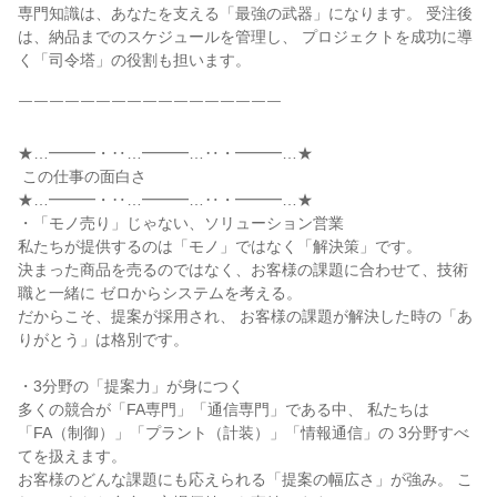
専門知識は、あなたを支える「最強の武器」になります。 受注後
は、納品までのスケジュールを管理し、 プロジェクトを成功に導
く「司令塔」の役割も担います。

￣￣￣￣￣￣￣￣￣￣￣￣￣￣￣￣￣

★…━━━・‥…━━━…‥・━━━…★

 この仕事の面白さ

★…━━━・‥…━━━…‥・━━━…★

・「モノ売り」じゃない、ソリューション営業

私たちが提供するのは「モノ」ではなく「解決策」です。

決まった商品を売るのではなく、お客様の課題に合わせて、技術
職と一緒に ゼロからシステムを考える。

だからこそ、提案が採用され、 お客様の課題が解決した時の「あ
りがとう」は格別です。

・3分野の「提案力」が身につく

多くの競合が「FA専門」「通信専門」である中、 私たちは
「FA（制御）」「プラント（計装）」「情報通信」の 3分野すべ
てを扱えます。

お客様のどんな課題にも応えられる「提案の幅広さ」が強み。 こ