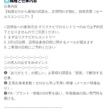
職種と仕事内容
仕事内容

【知識ゼロから最強の武器を。文理問わず挑む、技術営業（セー
ルスエンジニア）】

✅説明会への参加方法 ※リクナビでのエントリーのみでは予約完
了となりませんのでご注意ください。

1. まずはリクナビからエントリー

2. 3月1日以降、説明会参加日程に関するメールが届きます

3: ご希望の日程にご予約ください

◇─◇─◇─◇─◇─◇─◇─◇

この求人のおすすめポイント

◇─◇─◇─◇─◇─◇─◇─◇

❶「ありがとう」が嬉しい。お客様の課題を「技術」で解決する
仕事。

❷ 文系出身者多数！ゼロから学ぶ手厚い研修（メーカー研修あ
り）。

❸ FA・プラント・情報の3分野を扱い、市場価値の高い専門性を
磨ける。

￣￣￣￣￣￣￣￣￣￣￣￣￣￣￣￣￣
