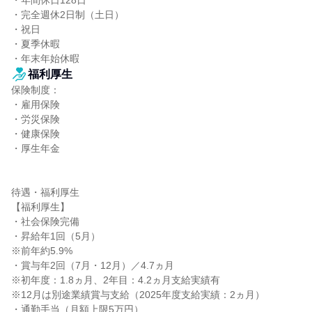
・年間休日128日

・完全週休2日制（土日）

・祝日

・夏季休暇

・年末年始休暇
福利厚生
保険制度：

・雇用保険

・労災保険

・健康保険

・厚生年金

待遇・福利厚生

【福利厚生】

・社会保険完備

・昇給年1回（5月）

※前年約5.9%

・賞与年2回（7月・12月）／4.7ヵ月

※初年度：1.8ヵ月、2年目：4.2ヵ月支給実績有

※12月は別途業績賞与支給（2025年度支給実績：2ヵ月）

・通勤手当（月額上限5万円）
