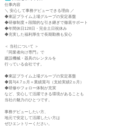
仕事内容

＼ 安心して事務デビューできる理由 ／

◆東証プライム上場グループの安定基盤

◆研修制度＋段階的な引き継ぎで徹底サポート

◆年間休日128日・完全土日祝休み

◆充実した福利厚生で長期勤務も安心

＜ 当社について ＞

『同業者向け専門』で

建設機械・器具のレンタルを

行っている会社です。

◆東証プライム上場グループの安定基盤

◆賞与4.7ヵ月＋業績賞与（支給実績2ヵ月）

◆研修やフォロー体制が充実

など、安心して活躍できる環境があることも

当社の魅力のひとつです。

事務デビューしたい方、

地元で安定して活躍したい方は

ぜひエントリーください。
