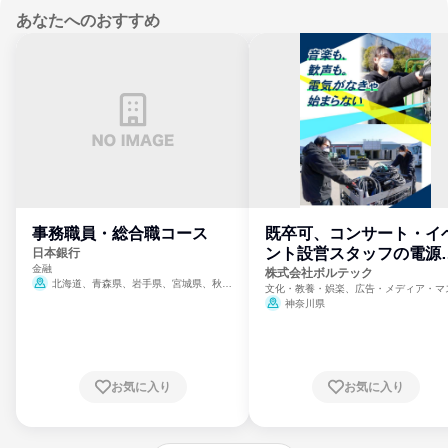
あなたへのおすすめ
事務職員・総合職コース
既卒可、コンサート・イ
ント設営スタッフの電源
日本銀行
金融
門
株式会社ボルテック
北海道、青森県、岩手県、宮城県、秋田
文化・教養・娯楽、広告・メディア・マ
県、山形県、福島県、茨城県、群馬県、埼玉
ミ、電力・ガス・水道・エネルギー
神奈川県
県、東京都、神奈川県、新潟県、富山県、石
川県、福井県、山梨県、長野県、静岡県、愛
知県、京都府、大阪府、兵庫県、鳥取県、島
根県、岡山県、広島県、山口県、徳島県、香
川県、愛媛県、高知県、福岡県、佐賀県、長
お気に入り
お気に入り
崎県、熊本県、大分県、宮崎県、鹿児島県、
沖縄県