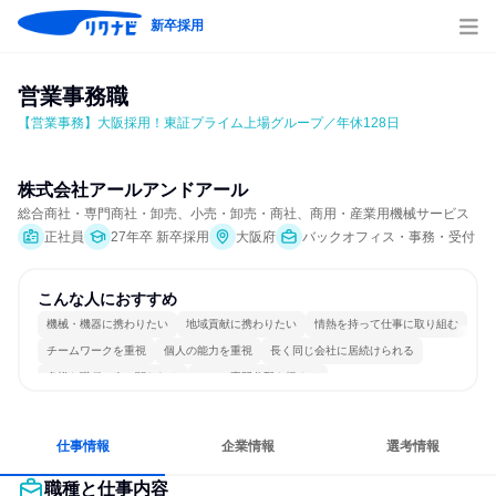
新卒採用
営業事務職
【営業事務】大阪採用！東証プライム上場グループ／年休128日
株式会社アールアンドアール
総合商社・専門商社・卸売、小売・卸売・商社、商用・産業用機械サービス
正社員
27年卒 新卒採用
大阪府
バックオフィス・事務・受付
こんな人におすすめ
機械・機器に携わりたい
地域貢献に携わりたい
情熱を持って仕事に取り組む
チームワークを重視
個人の能力を重視
長く同じ会社に居続けられる
多様な職種の人と関われる
一つの専門分野を極める
仕事情報
企業情報
選考情報
職種と仕事内容