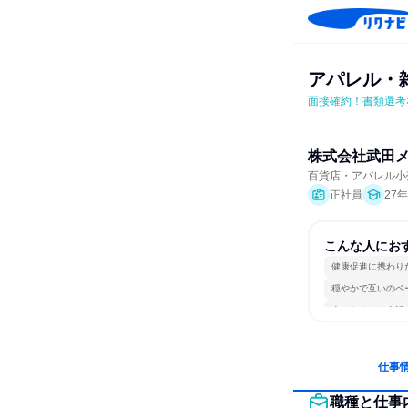
アパレル・
面接確約！書類選考
株式会社武田
百貨店・アパレル小
正社員
27
こんな人にお
健康促進に携わり
穏やかで互いのペ
人とたくさん会話
仕事
職種と仕事