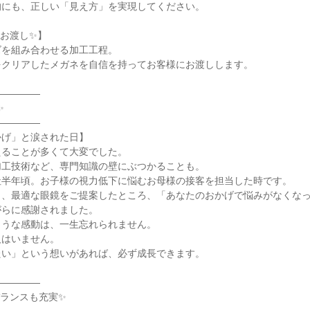
にも、正しい「見え方」を実現してください。

お渡し✨】

を組み合わせる加工工程。

クリアしたメガネを自信を持ってお客様にお渡しします。

――――



――――

げ」と涙された日】

ることが多くて大変でした。

工技術など、専門知識の壁にぶつかることも。

半年頃。お子様の視力低下に悩むお母様の接客を担当した時です。

き、最適な眼鏡をご提案したところ、「あなたのおかげで悩みがなくな
らに感謝されました。

うな感動は、一生忘れられません。

はいません。

い」という想いがあれば、必ず成長できます。

――――

ランスも充実✨
