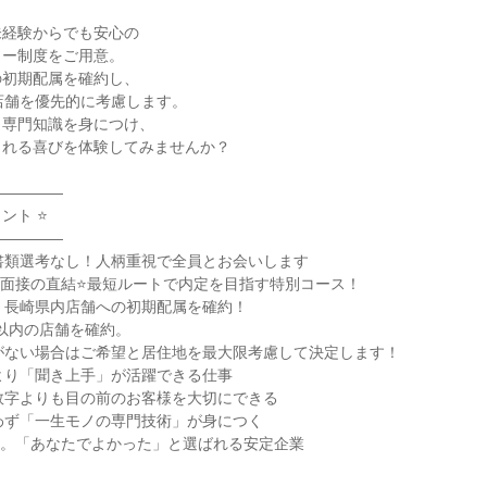
経験からでも安心の

ー制度をご用意。

初期配属を確約し、

店舗を優先的に考慮します。

専門知識を身につけ、

れる喜びを体験してみませんか？

――――

ト ⭐

――――

書類選考なし！人柄重視で全員とお会いします

次面接の直結⭐最短ルートで内定を目指す特別コース！

】長崎県内店舗への初期配属を確約！

以内の店舗を確約。

がない場合はご希望と居住地を最大限考慮して決定します！

より「聞き上手」が活躍できる仕事

数字よりも目の前のお客様を大切にできる

わず「一生モノの専門技術」が身につく

以上。「あなたでよかった」と選ばれる安定企業
