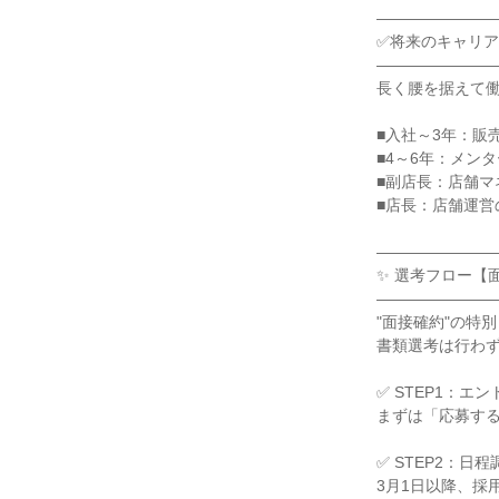
――――――――
✅将来のキャリア
――――――――
長く腰を据えて働
■入社～3年：販
■4～6年：メン
■副店長：店舗マ
■店長：店舗運営
――――――――
✨ 選考フロー【面
――――――――
"面接確約"の特別
書類選考は行わず
✅ STEP1：エン
まずは「応募する
✅ STEP2：日程
3月1日以降、採