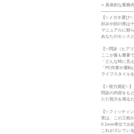
⭐ 具体的な業務内容
――――――――
【✨メガネ選び✨】
好みや顔の形は十
マニュアルに頼ら
あなたのセンスと
【✨問診（ヒアリ
ここが最も重要で
「どんな時に見え
「PC作業や運転
ライフスタイルを
【✨視力測定✨】

問診の内容をもと
ただ視力を測るだ
【✨フィッティン
実は、この工程が
0.1mm単位で
これがズレている