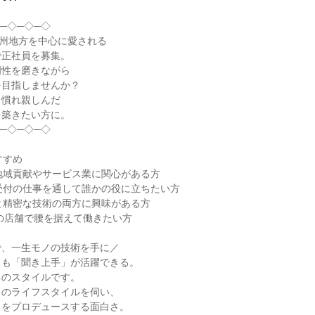
─◇─◇─◇

九州地方を中心に愛される

正社員を募集。

性を磨きながら

目指しませんか？

慣れ親しんだ

築きたい方に。

─◇─◇─◇

すめ

地域貢献やサービス業に関心がある方

受付の仕事を通して誰かの役に立ちたい方

と精密な技術の両方に興味がある方

内の店舗で腰を据えて働きたい方

、一生モノの技術を手に／

も「聞き上手」が活躍できる。

のスタイルです。

のライフスタイルを伺い、

をプロデュースする面白さ。
