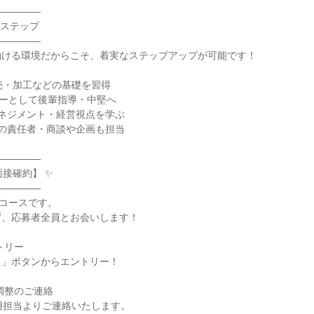
――――

ステップ

――――

ける環境だからこそ、着実なステップアップが可能です！

売・加工などの基礎を習得

ターとして後輩指導・中堅へ

ネジメント・経営視点を学ぶ

の責任者・商談や企画も担当

――――

接確約】 ✨

――――

コースです。

、応募者全員とお会いします！

トリー

」ボタンからエントリー！

調整のご連絡

用担当よりご連絡いたします。
