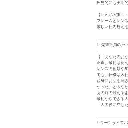
外見的にも実用的
【✨メガネ加工・
フレームとレンズ
厳しい社内規定を
――――――――
✨ 先輩社員の声 ✨
――――――――
【「あなたのおか
正直、最初は覚え
レンズの種類や加
でも、転機は入社
親身にお話を聞
かった」と涙なが
あの時の震えるよ
最初からできる人
「人の役に立ちた
――――――――
✨ワークライフバ