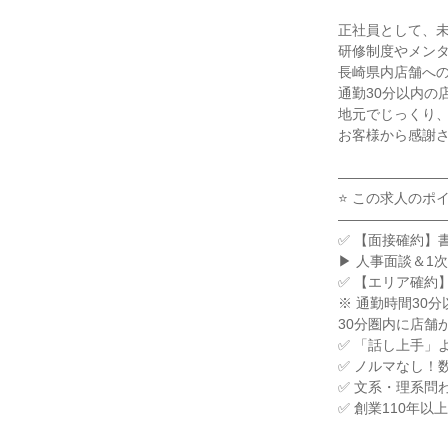
正社員として、未
研修制度やメンタ
長崎県内店舗への
通勤30分以内の
地元でじっくり、
お客様から感謝さ
――――――――
⭐ この求人のポイン
――――――――
✅ 【面接確約】
▶ 人事面談＆1
✅ 【エリア確約
※ 通勤時間30分
30分圏内に店舗
✅ 「話し上手」
✅ ノルマなし！
✅ 文系・理系問
✅ 創業110年