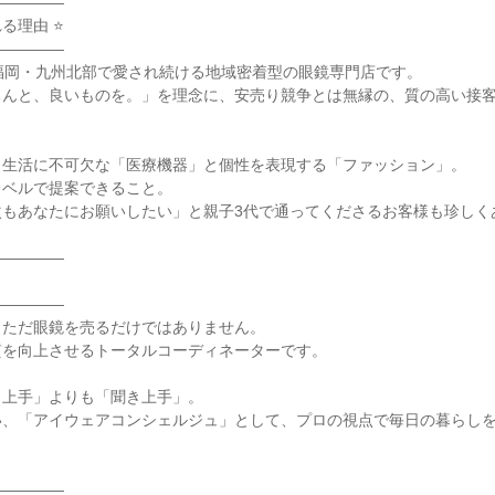
――――

る理由 ⭐

――――

福岡・九州北部で愛され続ける地域密着型の眼鏡専門店です。

ちんと、良いものを。」を理念に、安売り競争とは無縁の、質の高い接
生活に不可欠な「医療機器」と個性を表現する「ファッション」。

ベルで提案できること。

もあなたにお願いしたい」と親子3代で通ってくださるお客様も珍しくあ
――――

――――

ただ眼鏡を売るだけではありません。

を向上させるトータルコーディネーターです。

上手」よりも「聞き上手」。

い、「アイウェアコンシェルジュ」として、プロの視点で毎日の暮らし
――――
