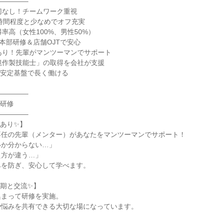
――――

切なし！チームワーク重視

0時間程度と少なめでオフ充実

率高（女性100%、男性50%）

本部研修＆店舗OJTで安心

あり！先輩がマンツーマンでサポート

鏡作製技能士」の取得を会社が支援

の安定基盤で長く働ける

――――

研修

――――

あり✨】

任の先輩（メンター）があなたをマンツーマンでサポート！

か分からない…」

方が違う…」

を防ぎ、安心して学べます。

期と交流✨】

まって研修を実施。

悩みを共有できる大切な場になっています。
