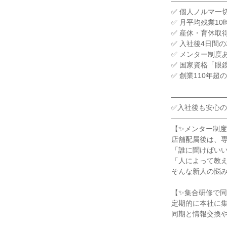
――――――――
✅ 個人ノルマ一
✅ 月平均残業1
✅ 産休・育休取得
✅ 入社後4日間の
✅ メンター制度
✅ 国家資格「眼
✅ 創業110年超
――――――――
✅入社後も安心の
――――――――
【✨メンター制度
店舗配属後は、専
「誰に聞けばいい
「人によって教え
そんな新人の悩み
【✨集合研修で同
定期的に本社に集
同期と情報交換や