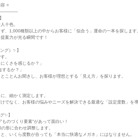
 ⭐

――――



人十色。

ず、1,000種類以上の中からお客様に「似合う」運命の一本を探します。
提案力が光る瞬間です！

ング）✨】

す。

にくさを感じるか？」

はするか？」

とことんお聞きし、お客様が理想とする「見え方」を探ります。

に、細かく測定します。

けでなく、お客様の悩みやニーズを解決できる最適な「設定度数」を導
グ✨】

"ものづくり要素"があって面白い！

お顔の形に合わせ調整します。

と、いくら度数が合っても「本当に快適なメガネ」にはなりません。
