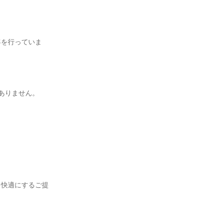
客を行っていま
りません。

を快適にするご提