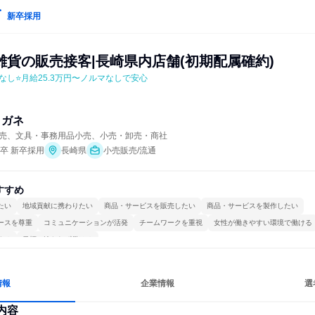
新卒採用
雑貨の販売接客|長崎県内店舗(初期配属確約)
なし⭐月給25.3万円〜ノルマなしで安心
メガネ
売、文具・事務用品小売、小売・卸売・商社
年卒 新卒採用
長崎県
小売販売/流通
すすめ
たい
地域貢献に携わりたい
商品・サービスを販売したい
商品・サービスを製作したい
ースを尊重
コミュニケーションが活発
チームワークを重視
女性が働きやすい環境で働ける
する
目標に追われず働ける
情報
企業情報
選
内容