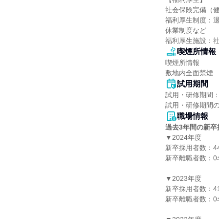
社会保険完備（健
福利厚生制度：
休業制度など

福利厚生施設：
喫煙所情報
喫煙所情報

敷地内全面禁煙
試用期間
試用・研修期間：
職場情報
過去3年間の新卒
▼2024年度

新卒採用者数：44
新卒離職者数：0名
▼2023年度

新卒採用者数：41
新卒離職者数：0名