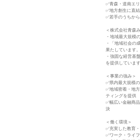
✅青森・道南エリ
✅地方創生に直結
✅若手のうちから
＜株式会社青森み
・地域最大規模の
・「地域社会の
果たしています。
・強固な経営基
を提供しています
＜事業の強み＞

✅県内最大規模の
✅地域密着・地方
ティングを提供

✅幅広い金融商品
決

＜働く環境＞

✅充実した教育・
✅ワーク・ライフ