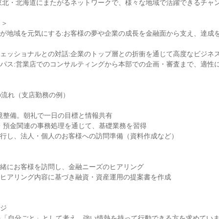
東北・北海道にまたがるネットワークで、様々な地域で活躍できるチャン
＞

が地域を元気にする:お客様の夢や企業の成長を金融面から支え、達成
ェッショナルとの対話:企業のトップ層との折衝を通じて高度なビジネス
パス:営業店でのコンサルティングから本部での企画・審査まで、適性
流れ（支店勤務の例）

環境整備。朝礼で一日の目標と情報共有

業務・預金関連の事務処理を通じて、基礎業務を習得

輩と同行し、法人・個人のお客様への訪問準備（資料作成など）

輩と一緒にお客様を訪問し、金融ニーズのヒアリング

店後、ヒアリング内容に基づき融資・資産運用の提案書を作成

ジ

「自分ごと」として考え、強い情熱を持って行動できる方を求めていま