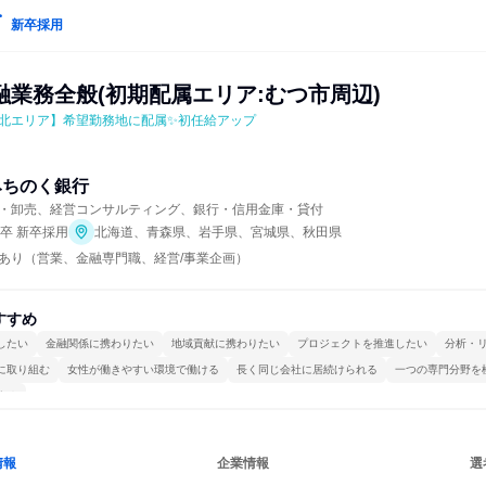
新卒採用
融業務全般(初期配属エリア:むつ市周辺)
北エリア】希望勤務地に配属✨初任給アップ
みちのく銀行
・卸売、経営コンサルティング、銀行・信用金庫・貸付
年卒 新卒採用
北海道、青森県、岩手県、宮城県、秋田県
あり（営業、金融専門職、経営/事業企画）
すすめ
したい
金融関係に携わりたい
地域貢献に携わりたい
プロジェクトを推進したい
分析・
に取り組む
女性が働きやすい環境で働ける
長く同じ会社に居続けられる
一つの専門分野を
する
情報
企業情報
選