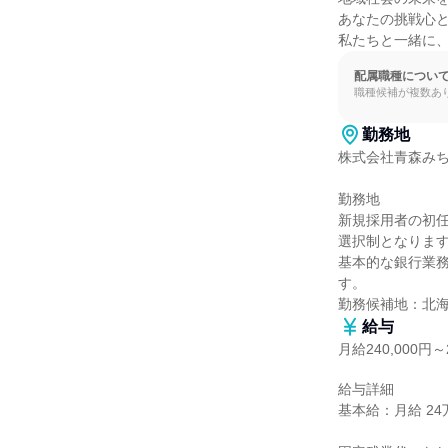
あなたの挑戦心と
私たちと一緒に
配属職種につい
職種候補が複数あ
勤務地
株式会社青森みち
勤務地

新規採用者の初
選択制となります
基本的な銀行業
す。

勤務候補地：北
給与
月給240,000円～2
給与詳細

基本給：月給 24万