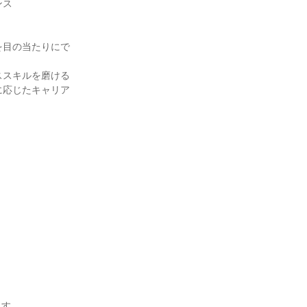
ス

を目の当たりにで
スキルを磨ける

に応じたキャリア
す。
