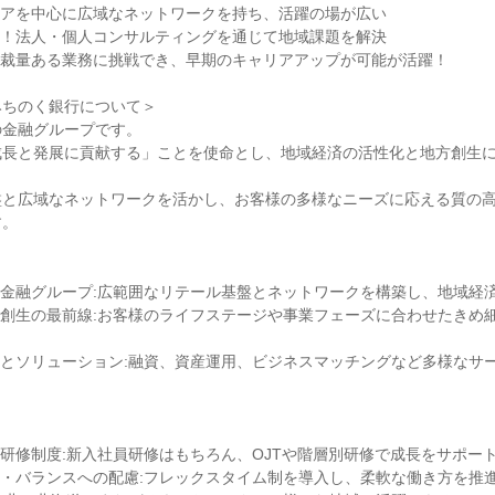
アを中心に広域なネットワークを持ち、活躍の場が広い

！法人・個人コンサルティングを通じて地域課題を解決

裁量ある業務に挑戦でき、早期のキャリアアップが可能が活躍！

ちのく銀行について＞

金融グループです。

成長と発展に貢献する」ことを使命とし、地域経済の活性化と地方創生


盤と広域なネットワークを活かし、お客様の多様なニーズに応える質の
。

金融グループ:広範囲なリテール基盤とネットワークを構築し、地域経済
創生の最前線:お客様のライフステージや事業フェーズに合わせたきめ
とソリューション:融資、資産運用、ビジネスマッチングなど多様なサ
研修制度:新入社員研修はもちろん、OJTや階層別研修で成長をサポート
・バランスへの配慮:フレックスタイム制を導入し、柔軟な働き方を推進