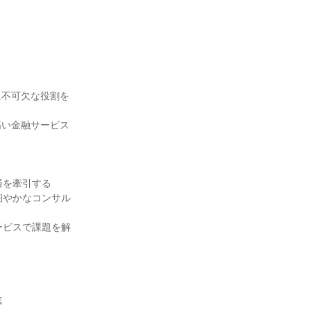
に不可欠な役割を
高い金融サービス
を牽引する

細やかなコンサル
ービスで課題を解



