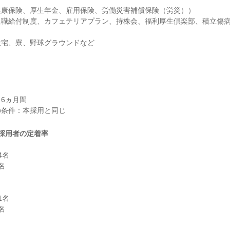
康保険、厚生年金、雇用保険、労働災害補償保険（労災））

退職給付制度、カフェテリアプラン、持株会、福利厚生倶楽部、積立傷
社宅、寮、野球グラウンドなど
6ヵ月間

採用者の定着率
名



名


