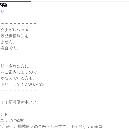
内容
あり
＝＝＝＝＝＝＝＝＝

クナビレジュメ

履歴書情報）を

ません。

場合でも、



リーされた方に

をご案内しますので

か悩んでいる方も、

トリーしてくださいね✨

＝＝＝＝＝＝＝＝＝

ト！応募受付中／／

ント

エリアに確約！

1日に合併した地域最大の金融グループで、圧倒的な安定基盤
