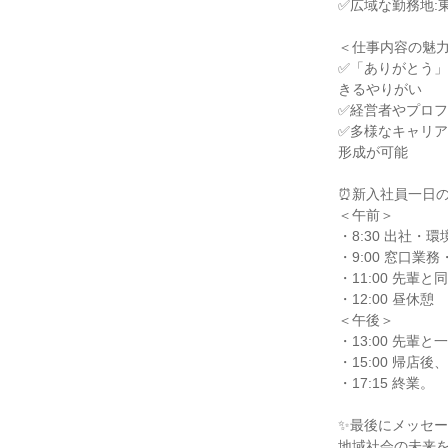
✅広域な勤務地:
＜仕事内容の魅力
✅「ありがとう」
きるやりがい

✅経営者やプロフ
✅多様なキャリア
形成が可能

⏰新入社員一日の
＜午前＞

・8:30 出社・
・9:00 窓口
・11:00 先
・12:00 昼休憩

＜午後＞

・13:00 先
・15:00 帰
・17:15 終業。

✨最後にメッセー
地域社会の未来を