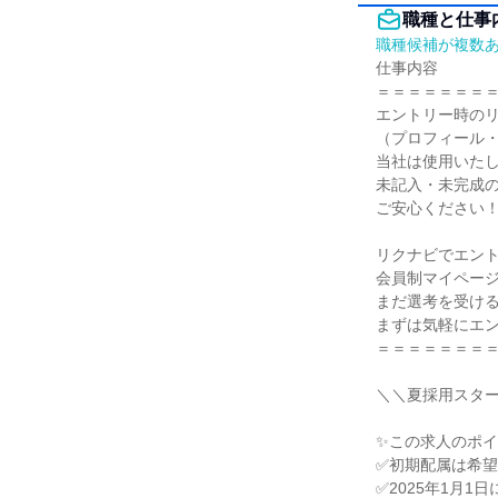
職種と仕事
職種候補が複数
仕事内容

＝＝＝＝＝＝＝＝
エントリー時のリ
（プロフィール・
当社は使用いたし
未記入・未完成の
ご安心ください！
リクナビでエント
会員制マイページ
まだ選考を受ける
まずは気軽にエン
＝＝＝＝＝＝＝＝
＼＼夏採用スター
✨この求人のポイ
✅初期配属は希望
✅2025年1月