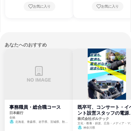
お気に入り
お気に入り
あなたへのおすすめ
事務職員・総合職コース
既卒可、コンサート・イ
ント設営スタッフの電源
日本銀行
金融
門
株式会社ボルテック
北海道、青森県、岩手県、宮城県、秋田
文化・教養・娯楽、広告・メディア・マ
県、山形県、福島県、茨城県、群馬県、埼玉
ミ、電力・ガス・水道・エネルギー
神奈川県
県、東京都、神奈川県、新潟県、富山県、石