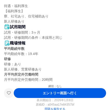
待遇・福利厚生

【福利厚生】

寮、社宅あり、住宅補助あり

新人研修あり
試用期間
試用・研修期間：3ヶ月

職場情報
平均勤続年数
研修
研修：あり

月平均所定外労働時間
締切：なし
エントリー画面へ行く
表示開始日：2026年1月8日
原稿ID：
a045aa17e84357bf
問題を報告する