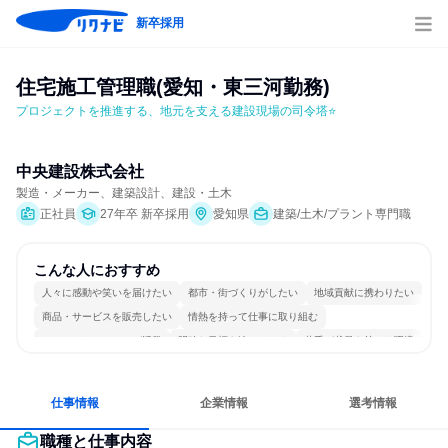
新卒採用
住宅施工管理職(愛知・東三河勤務)
プロジェクトを推進する、地元を支える建設現場の司令塔⭐
中央建設株式会社
製造・メーカー、建築設計、建設・土木
正社員
27年卒 新卒採用
愛知県
建築/土木/プラント専門職
こんな人におすすめ
人々に感動や笑いを届けたい
都市・街づくりがしたい
地域貢献に携わりたい
商品・サービスを販売したい
情熱を持って仕事に取り組む
コミュニケーションが活発
明確な目標を追いかける
若手が裁量を持てる環境
人とたくさん会話する
仕事情報
企業情報
選考情報
職種と仕事内容