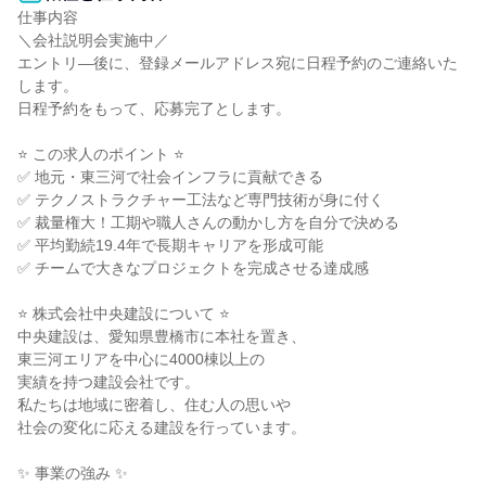
仕事内容

＼会社説明会実施中／

エントリ―後に、登録メールアドレス宛に日程予約のご連絡いた
します。

日程予約をもって、応募完了とします。

⭐ この求人のポイント ⭐

✅ 地元・東三河で社会インフラに貢献できる

✅ テクノストラクチャー工法など専門技術が身に付く

✅ 裁量権大！工期や職人さんの動かし方を自分で決める

✅ 平均勤続19.4年で長期キャリアを形成可能

✅ チームで大きなプロジェクトを完成させる達成感

⭐ 株式会社中央建設について ⭐

中央建設は、愛知県豊橋市に本社を置き、

東三河エリアを中心に4000棟以上の

実績を持つ建設会社です。

私たちは地域に密着し、住む人の思いや

社会の変化に応える建設を行っています。

✨ 事業の強み ✨
