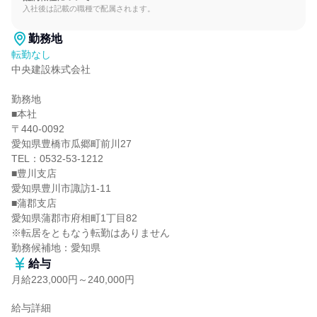
入社後は記載の職種で配属されます。
勤務地
転勤なし
中央建設株式会社

勤務地

■本社

〒440-0092

愛知県豊橋市瓜郷町前川27

TEL：0532-53-1212

■豊川支店

愛知県豊川市諏訪1-11

■蒲郡支店

愛知県蒲郡市府相町1丁目82

※転居をともなう転勤はありません

勤務候補地：愛知県
給与
月給223,000円～240,000円
給与詳細
