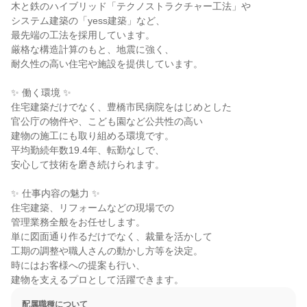
木と鉄のハイブリッド「テクノストラクチャー工法」や

システム建築の「yess建築」など、

最先端の工法を採用しています。

厳格な構造計算のもと、地震に強く、

耐久性の高い住宅や施設を提供しています。

✨ 働く環境 ✨

住宅建築だけでなく、豊橋市民病院をはじめとした

官公庁の物件や、こども園など公共性の高い

建物の施工にも取り組める環境です。

平均勤続年数19.4年、転勤なしで、

安心して技術を磨き続けられます。

✨ 仕事内容の魅力 ✨

住宅建築、リフォームなどの現場での

管理業務全般をお任せします。

単に図面通り作るだけでなく、裁量を活かして

工期の調整や職人さんの動かし方等を決定。

時にはお客様への提案も行い、

建物を支えるプロとして活躍できます。
配属職種について