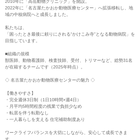
2010年に「高岳動物クリニック」を開設。

2022年に「名古屋たかおか動物医療センター」へ拡張移転し、地
域の中核病院へと成長しました。

私たちは、

「困ったとき最後に頼りにされる“かけこみ寺”となる動物病院」を
目指しています。

■組織の規模

獣医師、動物看護師、検査技師、受付、トリマーなど、総勢31名
が在籍するチームです（2025年時点）。

◇ 名古屋たかおか動物医療センターの魅力 ◇

【働きやすさ】

・完全週休3日制（1日10時間×週4日）

・月平均5時間程度の残業で負担少なめ

・転居を伴う転勤なし

・一人暮らしを支える 住宅補助制度あり

ワークライフバランスを大切にしながら、安心して成長できま
す。
