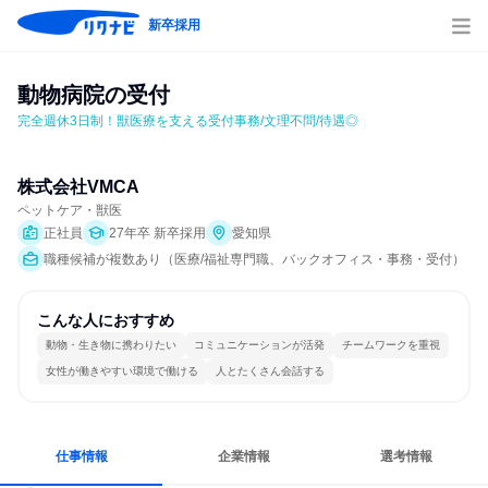
新卒採用
動物病院の受付
完全週休3日制！獣医療を支える受付事務/文理不問/待遇◎
株式会社VMCA
ペットケア・獣医
正社員
27年卒 新卒採用
愛知県
職種候補が複数あり（医療/福祉専門職、バックオフィス・事務・受付）
こんな人におすすめ
動物・生き物に携わりたい
コミュニケーションが活発
チームワークを重視
女性が働きやすい環境で働ける
人とたくさん会話する
仕事情報
企業情報
選考情報