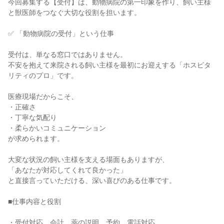
今回募集する【受付】は、動物病院の第一印象を作り、飼い主様
と獣医師をつなぐ大切な役割を担います。

✅ 「動物病院の受付」という仕事

受付は、単なる窓口ではありません。

不安を抱えて来院される飼い主様を最初にお迎えする「ホスピタ
リティのプロ」です。

医療現場だからこそ、

・正確さ

・丁寧な気配り

・柔らかいコミュニケーション

が求められます。

大変な状況の飼い主様を支える場面もありますが、

「あなたが対応してくれて良かった」

と直接言っていただける、深い喜びのある仕事です。

■仕事内容と役割

・受付対応、会計、薬の説明、予約、電話対応
