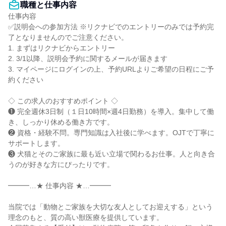
職種と仕事内容
仕事内容

✅説明会への参加方法 ※リクナビでのエントリーのみでは予約完
了となりませんのでご注意ください。

1. まずはリクナビからエントリー

2. 3/1以降、説明会予約に関するメールが届きます

3. マイページにログインの上、予約URLよりご希望の日程にご予
約ください

◇ この求人のおすすめポイント ◇

❶ 完全週休3日制（１日10時間×週4日勤務）を導入。集中して働
き、しっかり休める働き方です。

❷ 資格・経験不問。専門知識は入社後に学べます。OJTで丁寧に
サポートします。

❸ 犬猫とそのご家族に最も近い立場で関わるお仕事。人と向き合
うのが好きな方にぴったりです。

━━━…★ 仕事内容 ★…━━━

当院では「動物とご家族を大切な友人としてお迎えする」という
理念のもと、質の高い獣医療を提供しています。
