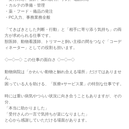
・カルテの準備・管理

・薬・フード・備品の発注

・PC入力、事務業務全般

「てきぱきとした判断・行動」と「相手に寄り添う気持ち」の両
方が求められる仕事です。

獣医師、動物看護師、トリマーと飼い主様の間をつなぐ「コーデ
ィネーター」としての役割も担います。

◇─◇─◇ この仕事の面白さ ◇─◇─◇

動物病院は「かわいい動物と触れ合える場所」だけではありませ
ん。

困っている人を助ける、「医療×サービス業」の特別な仕事です。

時には重い病気やつらい状況に向き合うこともありますが、その
分、

「本当に助かりました」

「受付さんの一言で気持ちが楽になりました」

と心から感謝していただける場面があります。
