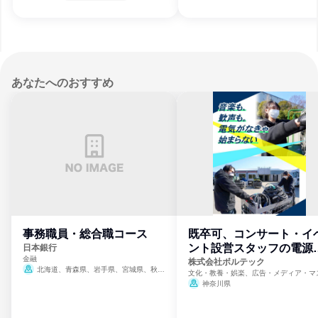
あなたへのおすすめ
事務職員・総合職コース
既卒可、コンサート・イ
ント設営スタッフの電源
日本銀行
金融
門
株式会社ボルテック
北海道、青森県、岩手県、宮城県、秋田
文化・教養・娯楽、広告・メディア・マ
県、山形県、福島県、茨城県、群馬県、埼玉
ミ、電力・ガス・水道・エネルギー
神奈川県
県、東京都、神奈川県、新潟県、富山県、石
川県、福井県、山梨県、長野県、静岡県、愛
知県、京都府、大阪府、兵庫県、鳥取県、島