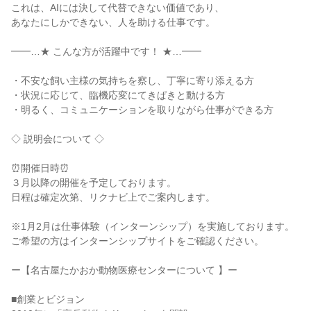
これは、AIには決して代替できない価値であり、

あなたにしかできない、人を助ける仕事です。

━━…★ こんな方が活躍中です！ ★…━━

・不安な飼い主様の気持ちを察し、丁寧に寄り添える方

・状況に応じて、臨機応変にてきぱきと動ける方

・明るく、コミュニケーションを取りながら仕事ができる方

◇ 説明会について ◇

⏰開催日時⏰

３月以降の開催を予定しております。

日程は確定次第、リクナビ上でご案内します。

※1月2月は仕事体験（インターンシップ）を実施しております。

ご希望の方はインターンシップサイトをご確認ください。

ー【名古屋たかおか動物医療センターについて 】ー

■創業とビジョン
