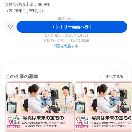
女性管理職比率：86.9%

締切：なし
エントリー画面へ行く
表示開始日：2026年1月8日
原稿ID：
9f76db43a41163b6
問題を報告する
この企業の募集
すべて見る