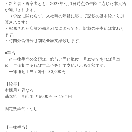
・新卒者・既卒者とも、2027年4月1日時点の年齢に応じた本人給
が適用されます。

　（学歴に関わらず、入社時の年齢に応じて記載の基本給より加
算されます）

・配属された店舗の都道府県によっても、記載の基本給は変わり
ます。

・時間外労働分は別途全額支給致します。

■手当

　※一律手当の金額は、給与と同じ単位（月給制であれば月単
位、年俸制であれば年単位等）で支給される金額です。

　一律通勤手当：0円～30,000円

【給与】

本採用と異なる

基本給 : 月給 18万6000円 〜 19万円

固定残業代：なし

【一律手当】
