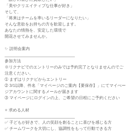
「美やクリエイティブな仕事が好き」

そして、

「将来はチームを率いるリーダーになりたい」

そんな意欲をお持ちの方を歓迎します。

あなたの情熱を、安定した環境で

開花させてみませんか。

✨ 説明会案内

______________________________

参加方法

※リクナビでのエントリーのみでは予約完了となりませんのでご
注意ください。

➀ まずはリクナビからエントリー

➁ 3/1以降、件名「マイページのご案内【要保存】」にてマイぺー
ジアカウントに関するメールが届きます

➂ マイページにログインの上、ご希望の日程にご予約ください

⭐ 求める人材

______________________________

✅ 子どもが好きで、人の笑顔を創ることに喜びを感じる方

✅ チームワークを大切にし、協調性をもって行動できる方
