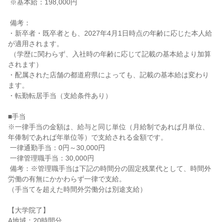
 ※基本給：198,000円

 備考：

・新卒者・既卒者とも、2027年4月1日時点の年齢に応じた本人給
が適用されます。

 （学歴に関わらず、入社時の年齢に応じて記載の基本給より加算
されます）

・配属された店舗の都道府県によっても、記載の基本給は変わり
ます。

・転勤転居手当（支給条件あり）

■手当

※一律手当の金額は、給与と同じ単位（月給制であれば月単位、
年俸制であれば年単位等）で支給される金額です。

 一律通勤手当：0円～30,000円

 一律管理職手当：30,000円

 備考：※管理職手当は下記の時間分の固定残業代として、時間外
労働の有無にかかわらず一律で支給。

（手当てを超えた時間外労働分は別途支給）

【大学院了】

A地域：20時間分
