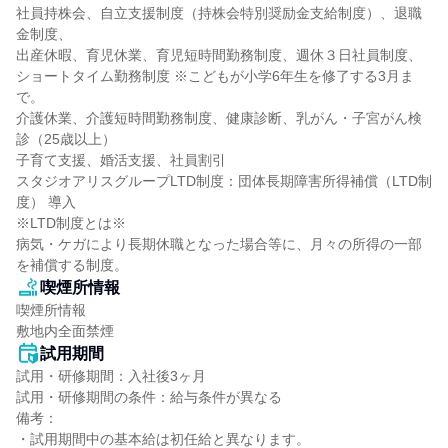
社員持株会、自立支援制度（持株会特別奨励金支給制度）、退職
金制度、

出産休暇、育児休業、育児短時間勤務制度、週休３日社員制度、

ショートタイム勤務制度 ※こどもが小学6年生を修了する3月ま
で。

介護休業、介護短時間勤務制度、健康診断、乳がん・子宮がん検
診（25歳以上）

子育て支援、婚活支援、社員割引

スタジオアリスグループLTD制度：団体長期障害所得補償（LTD制
度） 導入

※LTD制度とは※

病気・ケガにより長期休職となった場合等に、月々の所得の一部
を補償する制度。
喫煙所情報
喫煙所情報

敷地内全面禁煙
試用期間
試用・研修期間：入社後3ヶ月

試用・研修期間の条件：給与条件が異なる

備考：

・試用期間中の基本給は初任給と異なります。
