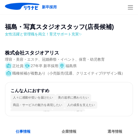
新卒採用
福島・写真スタジオスタッフ(店長候補)
女性活躍と管理職を両立！育児サポート充実✨
株式会社スタジオアリス
理容・美容・エステ、冠婚葬祭・イベント、保育・幼児教育
正社員
27年卒 新卒採用
福島県
職種候補が複数あり（小売販売/流通、クリエイティブ/デザイン職）
こんな人におすすめ
人々に感動や笑いを届けたい
美の追求に携わりたい
商品・サービスの魅力を表現したい
人の成長を支えたい
コミュニケーションが活発
チームワークを重視
女性が働きやすい環境で働ける
長く同じ会社に居続けられる
若手が裁量を持てる環境
人とたくさん会話する
仕事情報
企業情報
選考情報