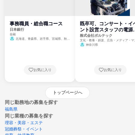
事務職員・総合職コース
既卒可、コンサート・イ
ント設営スタッフの電源
日本銀行
金融
門
株式会社ボルテック
北海道、青森県、岩手県、宮城県、秋田
文化・教養・娯楽、広告・メディア・マ
県、山形県、福島県、茨城県、群馬県、埼玉
ミ、電力・ガス・水道・エネルギー
神奈川県
県、東京都、神奈川県、新潟県、富山県、石
川県、福井県、山梨県、長野県、静岡県、愛
知県、京都府、大阪府、兵庫県、鳥取県、島
根県、岡山県、広島県、山口県、徳島県、香
川県、愛媛県、高知県、福岡県、佐賀県、長
お気に入り
お気に入り
崎県、熊本県、大分県、宮崎県、鹿児島県、
沖縄県
トップページへ
同じ勤務地の募集を探す
福島県
同じ業種の募集を探す
理容・美容・エステ
冠婚葬祭・イベント