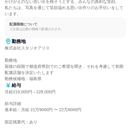
かけがえのない思い出を残そうとする、みんなの真剣な笑顔。

私たちは、写真を通じて笑顔溢れる思い出作りのお手伝いをして
います。
配属職種について
入社後は記載の職種で配属されます。
勤務地
株式会社スタジオアリス

勤務地

面接の段階で都道府県別でのご希望を聞き、それを考慮して初期
配属店舗を決定いたします

勤務候補地：福島県
給与
月給219,000円～228,000円
給与詳細

基本給：月給 21万9000円 〜 22万8000円

固定残業代：あり
