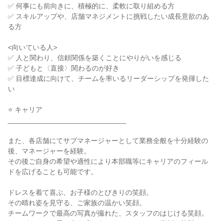
✅ 何事にも前向きに、積極的に、柔軟に取り組める方

✅ スキルアップや、店舗マネジメントに挑戦したい成長意欲のあ
る方

<向いている人>

✅ 人と関わり、信頼関係を築くことにやりがいを感じる

✅ 子どもと〈直接〉関わるのが好き

✅ 目標達成に向けて、チームを率いるリーダーシップを発揮した
い

⭐ キャリア

______________________________

また、各店舗にてサブマネージャーとして業務全般を十分経験の
後、マネージャーを経験。

その後ご自身の希望や適性により本部職等にキャリアのフィール
ドを広げることも可能です。

ドレスを着て喜ぶ、お子様のとびきりの笑顔。

その晴れ姿を見守る、ご家族の温かい笑顔。

チームワークで最高の写真が撮れた、スタッフのはじける笑顔。
