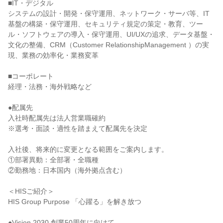
■IT・デジタル

システムの設計・開発・保守運用、ネットワーク・サーバ等、IT
基盤の構築・保守運用、セキュリティ規定の策定・教育、ツー
ル・ソフトウェアの導入・保守運用、UI/UXの追求、データ基盤・
文化の整備、CRM（Customer RelationshipManagement ）の実
現、業務の効率化・業務変革

■コーポレート

経理・法務・海外戦略など

●配属先

入社時配属先は法人営業職確約

※選考・面談・適性を踏まえて配属先を決定

入社後、将来的に変更となる範囲をご案内します。

①部署異動：全部署・全職種

②勤務地：日本国内（海外拠点含む）

＜HISご紹介＞

HIS Group Purpose 「心躍る」を解き放つ

●Vision 2030 創業50周年に向けて
