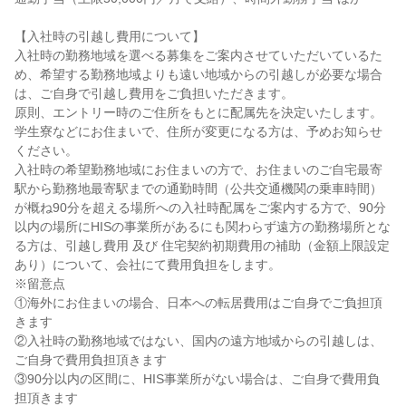
【入社時の引越し費用について】

入社時の勤務地域を選べる募集をご案内させていただいているた
め、希望する勤務地域よりも遠い地域からの引越しが必要な場合
は、ご自身で引越し費用をご負担いただきます。

原則、エントリー時のご住所をもとに配属先を決定いたします。
学生寮などにお住まいで、住所が変更になる方は、予めお知らせ
ください。

入社時の希望勤務地域にお住まいの方で、お住まいのご自宅最寄
駅から勤務地最寄駅までの通勤時間（公共交通機関の乗車時間）
が概ね90分を超える場所への入社時配属をご案内する方で、90分
以内の場所にHISの事業所があるにも関わらず遠方の勤務場所とな
る方は、引越し費用 及び 住宅契約初期費用の補助（金額上限設定
あり）について、会社にて費用負担をします。

※留意点

①海外にお住まいの場合、日本への転居費用はご自身でご負担頂
きます

②入社時の勤務地域ではない、国内の遠方地域からの引越しは、
ご自身で費用負担頂きます

③90分以内の区間に、HIS事業所がない場合は、ご自身で費用負
担頂きます
