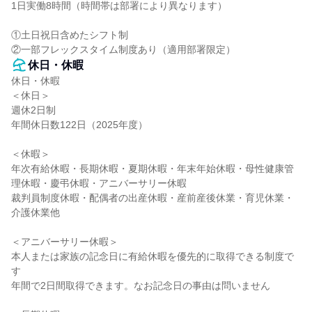
1日実働8時間（時間帯は部署により異なります）

①土日祝日含めたシフト制

②一部フレックスタイム制度あり（適用部署限定）
休日・休暇
休日・休暇

＜休日＞

週休2日制

年間休日数122日（2025年度）

＜休暇＞

年次有給休暇・長期休暇・夏期休暇・年末年始休暇・母性健康管
理休暇・慶弔休暇・アニバーサリー休暇

裁判員制度休暇・配偶者の出産休暇・産前産後休業・育児休業・
介護休業他

＜アニバーサリー休暇＞

本人または家族の記念日に有給休暇を優先的に取得できる制度で
す

年間で2日間取得できます。なお記念日の事由は問いません
