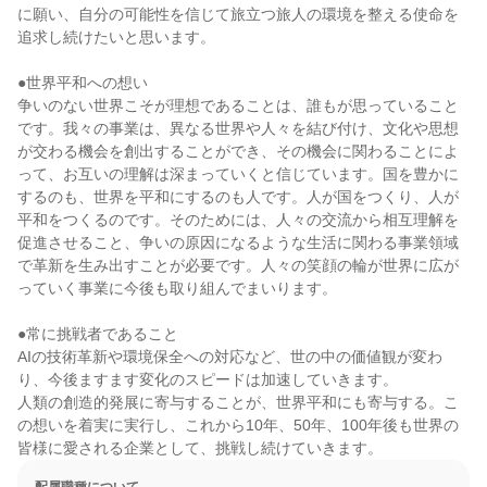
に願い、自分の可能性を信じて旅立つ旅人の環境を整える使命を
追求し続けたいと思います。

●世界平和への想い

争いのない世界こそが理想であることは、誰もが思っていること
です。我々の事業は、異なる世界や人々を結び付け、文化や思想
が交わる機会を創出することができ、その機会に関わることによ
って、お互いの理解は深まっていくと信じています。国を豊かに
するのも、世界を平和にするのも人です。人が国をつくり、人が
平和をつくるのです。そのためには、人々の交流から相互理解を
促進させること、争いの原因になるような生活に関わる事業領域
で革新を生み出すことが必要です。人々の笑顔の輪が世界に広が
っていく事業に今後も取り組んでまいります。

●常に挑戦者であること

AIの技術革新や環境保全への対応など、世の中の価値観が変わ
り、今後ますます変化のスピードは加速していきます。

人類の創造的発展に寄与することが、世界平和にも寄与する。こ
の想いを着実に実行し、これから10年、50年、100年後も世界の
皆様に愛される企業として、挑戦し続けていきます。