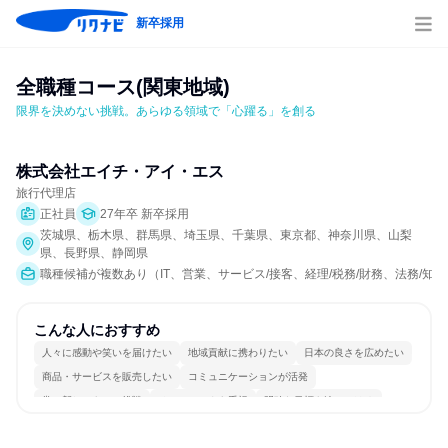
新卒採用
全職種コース(関東地域)
限界を決めない挑戦。あらゆる領域で「心躍る」を創る
株式会社エイチ・アイ・エス
旅行代理店
正社員
27年卒 新卒採用
茨城県、栃木県、群馬県、埼玉県、千葉県、東京都、神奈川県、山梨
県、長野県、静岡県
職種候補が複数あり（IT、営業、サービス/接客、経理/税務/財務、法務/
こんな人におすすめ
人々に感動や笑いを届けたい
地域貢献に携わりたい
日本の良さを広めたい
商品・サービスを販売したい
コミュニケーションが活発
常に新しいものに挑戦
チームワークを重視
明確な目標を追いかける
若手が裁量を持てる環境
人とたくさん会話する