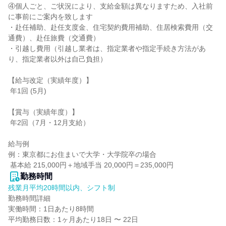
④個人ごと、ご状況により、支給金額は異なりますため、入社前
に事前にご案内を致します

・赴任補助、赴任支度金、住宅契約費用補助、住居検索費用（交
通費）、赴任旅費（交通費）

・引越し費用（引越し業者は、指定業者や指定手続き方法があ
り、指定業者以外は自己負担）

【給与改定（実績年度）】

 年1回 (5月)

【賞与（実績年度）】

 年2回（7月・12月支給）

給与例

例：東京都にお住まいで大学・大学院卒の場合

 基本給 215,000円＋地域手当 20,000円＝235,000円
勤務時間
残業月平均20時間以内、シフト制
勤務時間詳細

実働時間：1日あたり8時間

平均勤務日数：1ヶ月あたり18日 〜 22日
