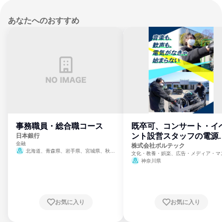
あなたへのおすすめ
事務職員・総合職コース
既卒可、コンサート・イ
ント設営スタッフの電源
日本銀行
金融
門
株式会社ボルテック
北海道、青森県、岩手県、宮城県、秋田
文化・教養・娯楽、広告・メディア・マ
県、山形県、福島県、茨城県、群馬県、埼玉
ミ、電力・ガス・水道・エネルギー
神奈川県
県、東京都、神奈川県、新潟県、富山県、石
川県、福井県、山梨県、長野県、静岡県、愛
知県、京都府、大阪府、兵庫県、鳥取県、島
根県、岡山県、広島県、山口県、徳島県、香
川県、愛媛県、高知県、福岡県、佐賀県、長
お気に入り
お気に入り
崎県、熊本県、大分県、宮崎県、鹿児島県、
沖縄県