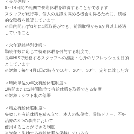
＜長期休暇＞

6～14日間の範囲で長期休暇を取得することができます

スタッフが旅行等、個人の見識を高める機会を得るために、積極
的な取得を推奨しています

※目的問わず/1年に1回取得ができ、前回取得から6か月以上経過
していること

＜永年勤続特別休暇＞

勤続年数に応じて特別休暇を付与する制度で、

長年HISで勤務するスタッフへの感謝・心身のリフレッシュを目的
としています

※対象：毎年4月1日の時点で10年、20年、30年、定年に達した方

＜時間単位の年次有給休暇制度＞

1時間または2時間単位で有給休暇を取得できる制度

※対象：シフト制の部署

＜積立有給休暇制度＞

失効した有給休暇を積み立て、本人の私傷病、骨髄ドナー、不妊
治療の3つの事由において

使用することができる制度

※対象：失効する有給休暇を保持している方