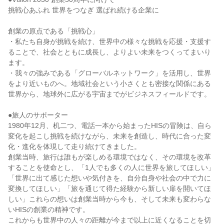
挑戦心あふれ 世界をつなぎ 選ばれ続ける企業に

創業の原点である「挑戦心」

・私たち自身が挑戦を続け、世界中の様々な挑戦を応援・支援す
ることで、社会とともに成長し、よりよい未来をつくってまいり
ます。

・我々の強みである「グローバルネットワーク」を活用し、世界
をより近いものへ。地域社会という小さくとも密接な関係にある
世界から、地球外に広がる宇宙までがビジネスフィールドです。

●旅人のサポーター

1980年12月、机二つ、電話一本から始まったHISの冒険は、自ら
変化を起こし挑戦を続けながら、未来を創造し、時代に合った変
化・進化を体現して走り続けてきました。

創業当時、旅行は誰もが楽しめる環境ではなく、その環境を改革
することを使命とし、「1人でも多くの人に世界を旅してほしい」
「世界に出て感じた想いや気付きを、自分自身や社会の中で力に
変換してほしい」「旅を通じて得た経験から新しい扉を開いてほ
しい」これらの想いは創業当時から今も、そして未来も変わらな
いHISの創業の精神です。

これからも世界中の人々の距離が今まで以上に近くなることを切