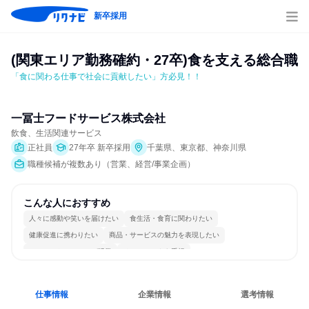
新卒採用
(関東エリア勤務確約・27卒)食を支える総合職
「⾷に関わる仕事で社会に貢献したい」方必見！！
一冨士フードサービス株式会社
飲食、生活関連サービス
正社員
27年卒 新卒採用
千葉県、東京都、神奈川県
職種候補が複数あり（営業、経営/事業企画）
こんな人におすすめ
人々に感動や笑いを届けたい
食生活・食育に関わりたい
健康促進に携わりたい
商品・サービスの魅力を表現したい
コミュニケーションが活発
チームワークを重視
女性が働きやすい環境で働ける
長く同じ会社に居続けられる
人とたくさん会話する
仕事情報
企業情報
選考情報