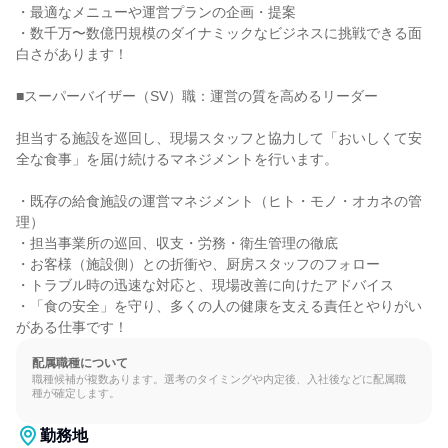
・最適なメニューや運営プランの企画・提案

・数千万〜数億円規模のダイナミックなビジネスに挑戦できる面
白さがあります！

■スーパーバイザー（SV）職：運営の質を高めるリーダー

担当する施設を巡回し、現場スタッフと協力して「おいしくて安
全な食事」を届け続けるマネジメントを行います。

・既存の給食施設の運営マネジメント（ヒト・モノ・オカネの管
理）

・担当事業所の巡回、収支・労務・衛生管理の徹底

・お客様（施設側）との折衝や、厨房スタッフのフォロー

・トラブル時の迅速な対応と、現場改善に向けたアドバイス

・「食の安全」を守り、多くの人の健康を支える責任とやりがい
がある仕事です！
配属職種について
職種候補が複数あります。選考のタイミングや内定後、入社後などに配属職
種が確定します。
勤務地