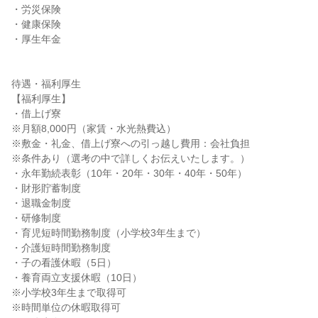
・労災保険

・健康保険

・厚生年金

待遇・福利厚生

【福利厚生】

・借上げ寮

※月額8,000円（家賃・水光熱費込）

※敷金・礼金、借上げ寮への引っ越し費用：会社負担

※条件あり（選考の中で詳しくお伝えいたします。）

・永年勤続表彰（10年・20年・30年・40年・50年）

・財形貯蓄制度

・退職金制度

・研修制度

・育児短時間勤務制度（小学校3年生まで）

・介護短時間勤務制度

・子の看護休暇（5日）

・養育両立支援休暇（10日）

※小学校3年生まで取得可

※時間単位の休暇取得可
