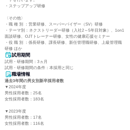
・ステップアップ研修

〈その他〉

・職 種 別 ：営業研修、スーパーバイザー（SV）研修

・テーマ別：ネクストリーダー研修（入社2～5年目対象）、1on1
面談研修、OJTトレーナー研修、女性の健康応援セミナー

・役 職 別 ：係長研修、課長研修、新任管理職研修、上級管理職
研修 ほか
試用期間
試用・研修期間：3ヵ月

職場情報
過去3年間の男女別新卒採用者数
▼2024年度

男性採用者数：25名

女性採用者数：183名

▼2023年度

男性採用者数：17名

女性採用者数：116名
