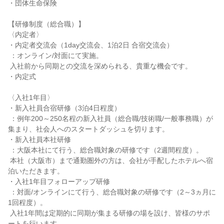
・団体生命保険

【研修制度（総合職）】

〈内定者〉

・内定者交流会（1day交流会、1泊2日 合宿交流会）

 ：オンライン/対面にて実施。

 入社前から同期との交流を深められる、貴重な機会です。

・内定式

〈入社1年目〉

・新入社員合宿研修（3泊4日程度）

 ：例年200～250名程の新入社員（総合職/技術職/一般事務職）が
集まり、社会人へのスタートダッシュを切ります。

・新入社員本社研修

 ：大阪本社にて行う、総合職対象の研修です（2週間程度）。

 本社（大阪市）まで通勤圏外の方は、会社が手配したホテルへ宿
泊いただきます。

・入社1年目フォローアップ研修

 ：対面/オンラインにて行う、総合職対象の研修です（2～3ヵ月に
1回程度）。

 入社1年間は定期的に同期が集まる研修の場を設け、皆様のサポ
ートを行います。
