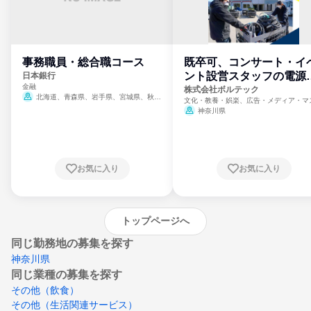
事務職員・総合職コース
既卒可、コンサート・イ
ント設営スタッフの電源
日本銀行
金融
門
株式会社ボルテック
北海道、青森県、岩手県、宮城県、秋田
文化・教養・娯楽、広告・メディア・マ
県、山形県、福島県、茨城県、群馬県、埼玉
ミ、電力・ガス・水道・エネルギー
神奈川県
県、東京都、神奈川県、新潟県、富山県、石
川県、福井県、山梨県、長野県、静岡県、愛
知県、京都府、大阪府、兵庫県、鳥取県、島
根県、岡山県、広島県、山口県、徳島県、香
川県、愛媛県、高知県、福岡県、佐賀県、長
お気に入り
お気に入り
崎県、熊本県、大分県、宮崎県、鹿児島県、
沖縄県
トップページへ
同じ勤務地の募集を探す
神奈川県
同じ業種の募集を探す
その他（飲食）
その他（生活関連サービス）