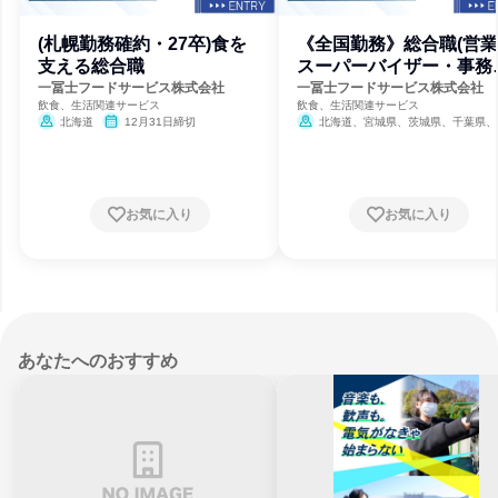
(札幌勤務確約・27卒)食を
《全国勤務》総合職(営
支える総合職
スーパーバイザー・事務
画)
一冨士フードサービス株式会社
一冨士フードサービス株式会社
飲食、生活関連サービス
飲食、生活関連サービス
北海道
12月31日締切
北海道、宮城県、茨城県、千葉県、
都、神奈川県、愛知県、滋賀県、大阪府
庫県、岡山県、福岡県
12月31日
お気に入り
お気に入り
あなたへのおすすめ