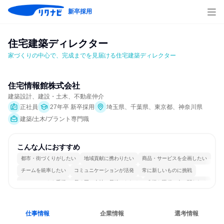
新卒採用
住宅建築ディレクター
家づくりの中心で、完成までを見届ける住宅建築ディレクター
住宅情報館株式会社
建築設計、建設・土木、不動産仲介
正社員
27年卒 新卒採用
埼玉県、千葉県、東京都、神奈川県
建築/土木/プラント専門職
こんな人におすすめ
都市・街づくりがしたい
地域貢献に携わりたい
商品・サービスを企画したい
チームを統率したい
コミュニケーションが活発
常に新しいものに挑戦
チームワークを重視
長く同じ会社に居続けられる
多様な職種の人と関われる
一つの専門分野を極める
仕事情報
企業情報
選考情報