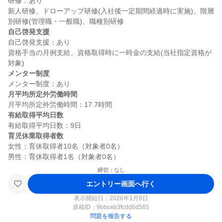
研修：あり

新人研修、ドローアップ研修(入社後一定期間経過時に実施)、階層
自己啓発支援
自己啓発支援：あり

資格手当の月例支給、資格取得時に一時金の支給(当社指定資格が
メンター制度
月平均所定外労働時間
有給取得平均日数
育児休業取得者数
女性：育休取得者10名（対象者0名）

締切：なし
エントリー画面へ行く
表示開始日：2026年1月8日
原稿ID：
9bbceb3fcdd6d565
問題を報告する