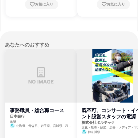
お気に入り
お気に入り
あなたへのおすすめ
事務職員・総合職コース
既卒可、コンサート・イ
ント設営スタッフの電源
日本銀行
金融
門
株式会社ボルテック
北海道、青森県、岩手県、宮城県、秋田
文化・教養・娯楽、広告・メディア・マ
県、山形県、福島県、茨城県、群馬県、埼玉
ミ、電力・ガス・水道・エネルギー
神奈川県
県、東京都、神奈川県、新潟県、富山県、石