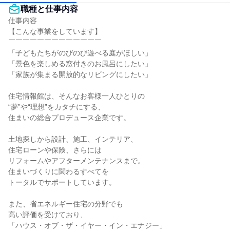
職種と仕事内容
仕事内容

【こんな事業をしています】

￣￣￣￣￣￣￣￣￣￣￣￣￣

「子どもたちがのびのび遊べる庭がほしい」

「景色を楽しめる窓付きのお風呂にしたい」

「家族が集まる開放的なリビングにしたい」

住宅情報館は、そんなお客様一人ひとりの

“夢”や“理想”をカタチにする、

住まいの総合プロデュース企業です。

土地探しから設計、施工、インテリア、

住宅ローンや保険、さらには

リフォームやアフターメンテナンスまで。

住まいづくりに関わるすべてを

トータルでサポートしています。

また、省エネルギー住宅の分野でも

高い評価を受けており、

「ハウス・オブ・ザ・イヤー・イン・エナジー」
