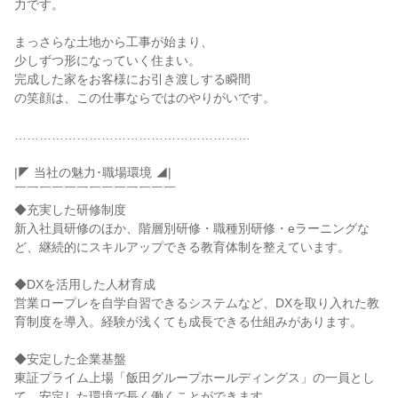
力です。

まっさらな土地から工事が始まり、

少しずつ形になっていく住まい。

完成した家をお客様にお引き渡しする瞬間

の笑顔は、この仕事ならではのやりがいです。

…………………………………………………

|◤ 当社の魅力･職場環境 ◢|

￣￣￣￣￣￣￣￣￣￣￣￣￣

◆充実した研修制度

新入社員研修のほか、階層別研修・職種別研修・eラーニングな
ど、継続的にスキルアップできる教育体制を整えています。

◆DXを活用した人材育成

営業ロープレを自学自習できるシステムなど、DXを取り入れた教
育制度を導入。経験が浅くても成長できる仕組みがあります。

◆安定した企業基盤

東証プライム上場「飯田グループホールディングス」の一員とし
て、安定した環境で長く働くことができます。
