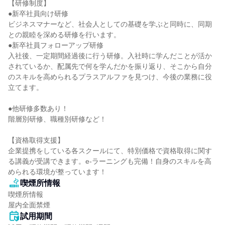
【研修制度】

●新卒社員向け研修

ビジネスマナーなど、社会人としての基礎を学ぶと同時に、同期
との親睦を深める研修を行います。

●新卒社員フォローアップ研修

入社後、一定期間経過後に行う研修。入社時に学んだことが活か
されているか、配属先で何を学んだかを振り返り、そこから自分
のスキルを高められるプラスアルファを見つけ、今後の業務に役
立てます。

●他研修多数あり！

階層別研修、職種別研修など！

【資格取得支援】

企業提携をしている各スクールにて、特別価格で資格取得に関す
る講義が受講できます。e-ラーニングも完備！自身のスキルを高
められる環境が整っています！
喫煙所情報
喫煙所情報

屋内全面禁煙
試用期間