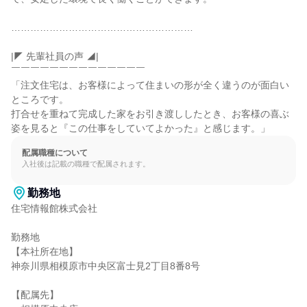
…………………………………………………

|◤ 先輩社員の声 ◢|

￣￣￣￣￣￣￣￣￣￣￣￣￣￣

「注文住宅は、お客様によって住まいの形が全く違うのが面白い
ところです。

打合せを重ねて完成した家をお引き渡ししたとき、お客様の喜ぶ
姿を見ると『この仕事をしていてよかった』と感じます。」
配属職種について
入社後は記載の職種で配属されます。
勤務地
住宅情報館株式会社

勤務地

【本社所在地】

神奈川県相模原市中央区富士見2丁目8番8号

【配属先】
