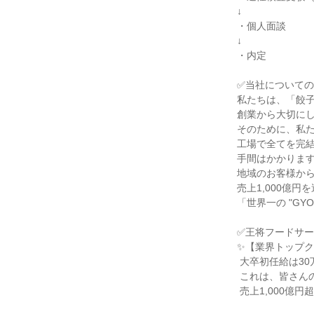
↓

・個人面談

↓

・内定

✅当社についての
私たちは、「餃子
創業から大切にし
そのために、私た
工場で全てを完結
手間はかかります
地域のお客様から
売上1,000億
「世界一の "GY
✅王将フードサー
✨【業界トップク
 大卒初任給は30万円。

 これは、皆さんの未来への「本気の投資」です。

 売上1,000億円超の安定基盤の上で、安心してキャリアを築けます。
