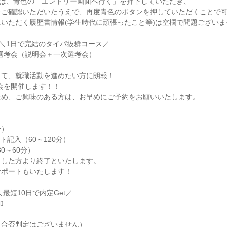
)は、青色の「エントリー画面へ行く」を押下していただき、

ご確認いただいたうえで、再度青色のボタンを押していただくことで可
いただく履歴書情報(学生時代に頑張ったこと等)は空欄で問題ございま
＼1日で完結のタイパ抜群コース／

y選考会（説明会＋一次選考会）

て、就職活動を進めたい方に朗報！

会を開催します！！

め、ご興味のある方は、お早めにご予約をお願いいたします。

）

ト記入（60～120分）

0～60分）

した方より終了といたします。

ポートもいたします！

最短10日で内定Get／



合否判定はございません）
