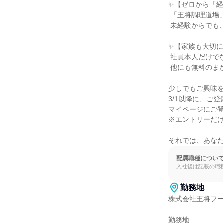
✨【ゼロから「経
 「王将調理道場」で本物の調理技術を、「王将アカデミー」で経営スキルを学べます。

 未経験からでも、着実にステップアップできる環境です。

✨【家族も大切に
 社員本人だけでなく、そのご家族の誕生日にもプレゼントを贈る。 それが王将の文化。

 他にも無料のまかない（食事補助）など、人を大切にする制度が充実しています。

少しでもご興味を
3/1以降に、ご
マイページにご登
※エントリーだけ
それでは、あな
配属職種につい
入社後は記載の職
勤務地
株式会社王将フー
勤務地
