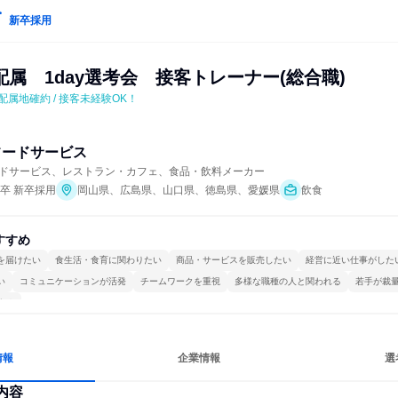
新卒採用
属　1day選考会　接客トレーナー(総合職)
 配属地確約 / 接客未経験OK！
フードサービス
ドサービス、レストラン・カフェ、食品・飲料メーカー
年卒 新卒採用
岡山県、広島県、山口県、徳島県、愛媛県
飲食
すすめ
を届けたい
食生活・食育に関わりたい
商品・サービスを販売したい
経営に近い仕事がした
い
コミュニケーションが活発
チームワークを重視
多様な職種の人と関われる
若手が裁
する
情報
企業情報
選
内容