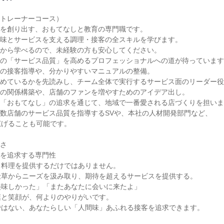
トレーナーコース）

を創り出す、おもてなしと教育の専門職です。

味とサービスを支える調理・接客の全スキルを学びます。

から学べるので、未経験の方も安心してください。

の「サービス品質」を高めるプロフェッショナルへの道が待っています
の接客指導や、分かりやすいマニュアルの整備。

めているかを先読みし、チーム全体で実行するサービス面のリーダー役
の関係構築や、店舗のファンを増やすためのアイデア出し。

「おもてなし」の追求を通じて、地域で一番愛される店づくりを担いま
数店舗のサービス品質を指導するSVや、本社の人材開発部門など、

げることも可能です。

さ

を追求する専門性

料理を提供するだけではありません。

草からニーズを汲み取り、期待を超えるサービスを提供する。

味しかった」「またあなたに会いに来たよ」

と笑顔が、何よりのやりがいです。

はない、あなたらしい「人間味」あふれる接客を追求できます。
