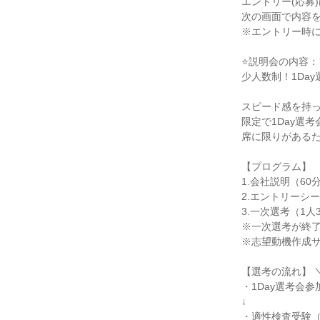
エントリー(応募
次の画面で内容を
※エントリー時に
⭐説明会の内容：
少人数制！1Da
スピード感を持っ
限定で1Day選考
席に限りがあるた
【プログラム】

1.会社説明（60分
2.エントリーシー
3.一次選考（1人3
※一次選考が終了
※志望動機作成サ
【選考の流れ】 ＼
・1Day選考会参加
↓

・適性検査受験（