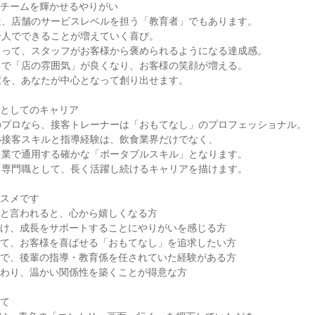
チームを輝かせるやりがい

、店舗のサービスレベルを担う「教育者」でもあります。

人でできることが増えていく喜び。

って、スタッフがお客様から褒められるようになる達成感。

で「店の雰囲気」が良くなり、お客様の笑顔が増える。

を、あなたが中心となって創り出せます。

としてのキャリア

プロなら、接客トレーナーは「おもてなし」のプロフェッショナル。

接客スキルと指導経験は、飲食業界だけでなく、

業で通用する確かな「ポータブルスキル」となります。

専門職として、長く活躍し続けるキャリアを描けます。

スメです

と言われると、心から嬉しくなる方

け、成長をサポートすることにやりがいを感じる方

て、お客様を喜ばせる「おもてなし」を追求したい方

で、後輩の指導・教育係を任されていた経験がある方

わり、温かい関係性を築くことが得意な方

て
