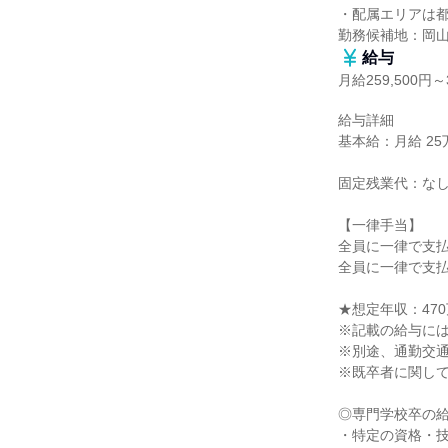
・配属エリアは都
勤務候補地：岡
給与
月給259,500円～3
給与詳細

基本給：月給 25万9
固定残業代：なし
【一律手当】

全員に一律で支払
全員に一律で支払
★想定年収：470
※記載の給与には一
※別途、通勤交通
※既卒者に関して
◎専門学校卒の給
・特定の資格・技