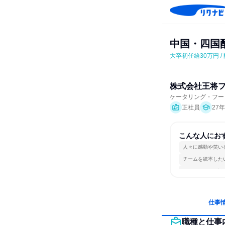
中国・四国配
大卒初任給30万円 /
株式会社王将
ケータリング・フー
正社員
27
こんな人にお
人々に感動や笑い
チームを統率した
人とたくさん会話
仕事
職種と仕事