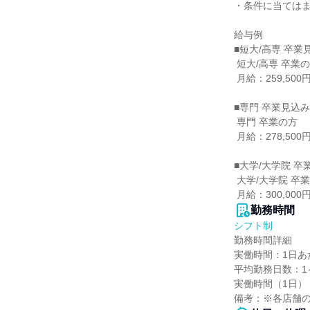
・条件に当てはまら
給与例

■短大/高専 卒業
 短大/高専 卒業の方

 月給：259,500円（一律手当含む）

■専門 卒業見込み
 専門 卒業の方

 月給：278,500円（一律手当含む）

■大学/大学院 卒
 大学/大学院 卒業の方

 月給：300,0
勤務時間
シフト制
勤務時間詳細

実働時間：1日あた
平均勤務日数：1ヶ
実働時間（1日）：
備考：※各店舗