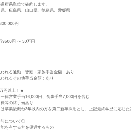
道府県単位で確約します。

山県、広島県、山口県、徳島県、愛媛県
00,000円
500円 〜 30万円



われる通勤・皆勤・家族手当金額：あり

われるその他手当金額：あり

万円以上！★

律営業手当16,000円、食事手当7,000円を含む

費等の諸手当あり

は卒業後概ね3年以内の方を第二新卒採用とし、上記最終学歴に応じた基
与について◎

能を有する方を優遇するもの
