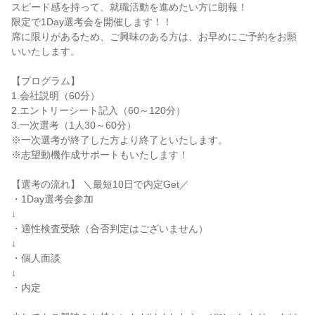
スピード感を持って、就職活動を進めたい方に朗報！

限定で1Day選考会を開催します！！

席に限りがあるため、ご興味のある方は、お早めにご予約をお願
いいたします。

【プログラム】

1.会社説明（60分）

2.エントリーシート記入（60～120分）

3.一次選考（1人30～60分）

※一次選考が終了した方より終了といたします。

※志望動機作成サポートもいたします！

【選考の流れ】 ＼最短10日で内定Get／

・1Day選考会参加

↓

・適性検査受験（合否判定はございません）

↓

・個人面談

↓

・内定
