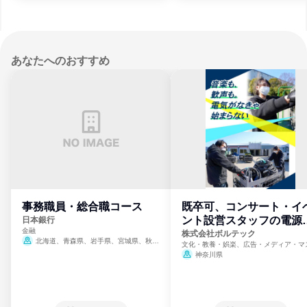
あなたへのおすすめ
事務職員・総合職コース
既卒可、コンサート・イ
ント設営スタッフの電源
日本銀行
金融
門
株式会社ボルテック
北海道、青森県、岩手県、宮城県、秋田
文化・教養・娯楽、広告・メディア・マ
県、山形県、福島県、茨城県、群馬県、埼玉
ミ、電力・ガス・水道・エネルギー
神奈川県
県、東京都、神奈川県、新潟県、富山県、石
川県、福井県、山梨県、長野県、静岡県、愛
知県、京都府、大阪府、兵庫県、鳥取県、島
根県、岡山県、広島県、山口県、徳島県、香
川県、愛媛県、高知県、福岡県、佐賀県、長