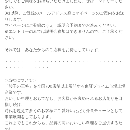
少しでもご興味をお持ちいただけましたら、ぜひエントリーくだ
さい。

3/1以降、ご登録のメールアドレス宛にマイページのご案内をお送
りします。

マイページにご登録のうえ、説明会予約までお進みください。

※エントリーのみでは説明会参加はできませんので、ご了承くだ
さい。

それでは、あなたからのご応募をお待ちしています。

：：：：：：：：：：：：：：：：：：：：：：：：：：：：：
：：：：：：：：：：：

✨当社について✨

「餃子の王将」を全国700店舗以上展開する東証プライム市場上場
企業です。

おいしい料理とおもてなし、お客様から褒められるお店創りを目
指し続け、

時代を超えて多くのお客様にご愛好いただく外食チェーンとして
事業展開をしております。

これまでもこれからも、品質の高いおいしい料理をご提供するた
めに、
