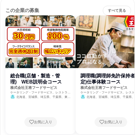
この企業の募集
すべて見る
総合職(店舗・製造・管
調理職(調理師免許保持
理) WEB説明会コース
定)仕事体験コース
株式会社王将フードサービス
株式会社王将フードサービス
ケータリング・フードサービス、レストラ
ケータリング・フードサービス、レスト
ン・カフェ、食品・飲料メーカー
ン・カフェ、食品・飲料メーカー
北海道、宮城県、埼玉県、千葉県、東京
北海道、宮城県、埼玉県、千葉県、
都、神奈川県、新潟県、富山県、石川県、福
都、神奈川県、新潟県、富山県、石川県
井県、山梨県、岐阜県、静岡県、愛知県、三
井県、山梨県、岐阜県、静岡県、愛知県
重県、滋賀県、京都府、大阪府、兵庫県、奈
重県、滋賀県、京都府、大阪府、兵庫県
良県、和歌山県、岡山県、広島県、山口県、
良県、和歌山県、岡山県、広島県、山口
徳島県、香川県、愛媛県、福岡県、佐賀県、
徳島県、香川県、愛媛県、福岡県、佐賀
お気に入り
お気に入り
長崎県、熊本県、大分県
8月31日締切
長崎県、熊本県、大分県
8月31日