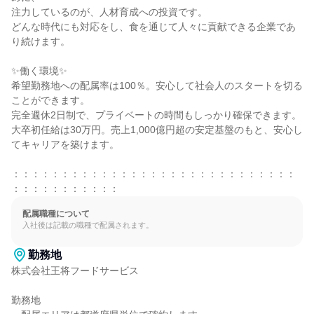
注力しているのが、人材育成への投資です。

どんな時代にも対応をし、食を通じて人々に貢献できる企業であ
り続けます。

✨働く環境✨

希望勤務地への配属率は100％。安心して社会人のスタートを切る
ことができます。

完全週休2日制で、プライベートの時間もしっかり確保できます。

大卒初任給は30万円。売上1,000億円超の安定基盤のもと、安心し
てキャリアを築けます。

：：：：：：：：：：：：：：：：：：：：：：：：：：：：：
：：：：：：：：：：：
配属職種について
入社後は記載の職種で配属されます。
勤務地
株式会社王将フードサービス

勤務地
