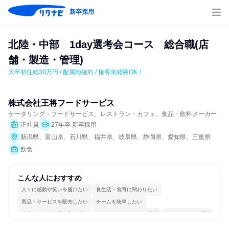
新卒採用
北陸・中部　1day選考会コース　総合職(店
舗・製造・管理)
大卒初任給30万円 / 配属地確約 / 接客未経験OK！
株式会社王将フードサービス
ケータリング・フードサービス、レストラン・カフェ、食品・飲料メーカー
正社員
27年卒 新卒採用
新潟県、富山県、石川県、福井県、岐阜県、静岡県、愛知県、三重県
飲食
こんな人におすすめ
人々に感動や笑いを届けたい
食生活・食育に関わりたい
商品・サービスを販売したい
チームを統率したい
情熱を持って仕事に取り組む
コミュニケーションが活発
チームワークを重視
多様な職種の人と関われる
若手が裁量を持てる環境
人とたくさん会話する