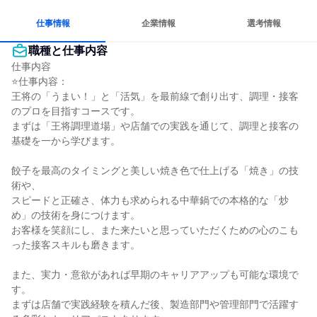
仕事情報
企業情報
選考情報
職種と仕事内容
仕事内容

⭐仕事内容：

王将の「うまい！」と「活気」を最前線で創り出す、調理・接客
のプロを目指すコースです。

まずは「王将調理道場」や店舗での実践を通じて、調理と接客の
基礎を一から学びます。

餃子を最高のタイミングと美しい焼き色で仕上げる「焼き」の技
術や、

スピードと正確さ、体力も求められる中華鍋での本格的な「炒
め」の技術を身につけます。

お客様を笑顔にし、また来たいと思っていただくための心のこも
った接客スキルも磨きます。

また、実力・意欲があれば早期のキャリアアップも可能な環境で
す。

まずは店舗で実践経験を積んだ後、製造部門や管理部門で活躍す