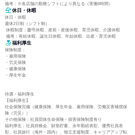
備考：※各店舗の勤務シフトにより異なる（実働8時間）
休日・休暇
休日・休暇

週休2日制（シフト制）

 休暇制度：慶弔休暇、産前・産後休暇、育児休暇、介護休暇

 備考：有給休暇、誕生日休暇、年始休暇、出産・育児休暇
福利厚生
保険制度：

・雇用保険

・労災保険

・健康保険

・厚生年金

待遇・福利厚生

【福利厚生】

社会保険完備（健康保険、厚生年金、雇用保険、労働災害補償保
険（労災））

その他保険：社員団体生命保険・損害保険制度有り

福利厚生：社員持株会、財形貯蓄、永年勤続表彰、優秀社員表
彰、社員旅行（海外・国内）、独立支援制度、キャリアアップ転