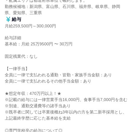
・配属エリアは都道府県単位で確約します。

勤務候補地：新潟県、富山県、石川県、福井県、岐阜県、静岡
県、愛知県、三重県
給与
月給259,500円～300,000円
給与詳細

基本給：月給 25万9500円 〜 30万円

固定残業代：なし

【一律手当】

全員に一律で支払われる通勤・皆勤・家族手当金額：あり

全員に一律で支払われるその他手当金額：あり

★想定年収：470万円以上！★

※記載の給与には一律営業手当16,000円、食事手当7,000円を含む

※別途、通勤交通費等の諸手当あり

※既卒者に関しては卒業後概ね3年以内の方を第二新卒採用とし、
上記最終学歴に応じた基本給を支給

◎専門学校卒の給与について◎
