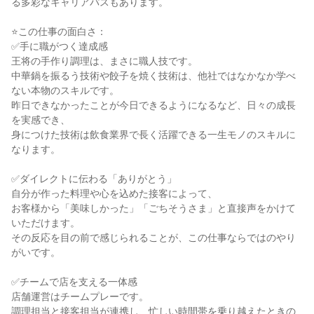
る多彩なキャリアパスもあります。

⭐この仕事の面白さ：

✅手に職がつく達成感

王将の手作り調理は、まさに職人技です。

中華鍋を振るう技術や餃子を焼く技術は、他社ではなかなか学べ
ない本物のスキルです。

昨日できなかったことが今日できるようになるなど、日々の成長
を実感でき、

身につけた技術は飲食業界で長く活躍できる一生モノのスキルに
なります。

✅ダイレクトに伝わる「ありがとう」

自分が作った料理や心を込めた接客によって、

お客様から「美味しかった」「ごちそうさま」と直接声をかけて
いただけます。

その反応を目の前で感じられることが、この仕事ならではのやり
がいです。

✅チームで店を支える一体感

店舗運営はチームプレーです。

調理担当と接客担当が連携し、忙しい時間帯を乗り越えたときの