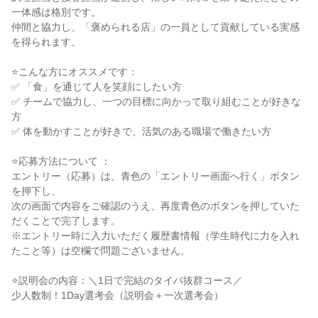
一体感は格別です。

仲間と協力し、「褒められる店」の一員として貢献している実感
を得られます。

⭐こんな方にオススメです：

✅ 「食」を通じて人を笑顔にしたい方

✅ チームで協力し、一つの目標に向かって取り組むことが好きな
方

✅ 体を動かすことが好きで、活気のある職場で働きたい方

⭐応募方法について ：

エントリー（応募）は、青色の「エントリー画面へ行く」ボタン
を押下し、

次の画面で内容をご確認のうえ、再度青色のボタンを押していた
だくことで完了します。

※エントリー時に入力いただく履歴書情報（学生時代に力を入れ
たこと等）は空欄で問題ございません。

⭐説明会の内容：＼1日で完結のタイパ抜群コース／

少人数制！1Day選考会（説明会＋一次選考会）
