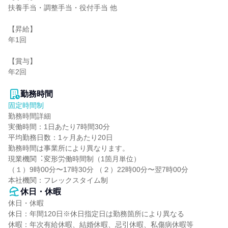
扶養手当・調整手当・役付手当 他

【昇給】

年1回

【賞与】

年2回

勤務時間
固定時間制
勤務時間詳細

実働時間：1日あたり7時間30分

平均勤務日数：1ヶ月あたり20日

勤務時間は事業所により異なります。

現業機関︓変形労働時間制（1箇⽉単位）

（１）9時00分〜17時30分 （２）22時00分〜翌7時00分

本社機関：フレックスタイム制
休日・休暇
休日・休暇

休日：年間120日※休日指定日は勤務箇所により異なる

休暇：年次有給休暇、結婚休暇、忌引休暇、私傷病休暇等