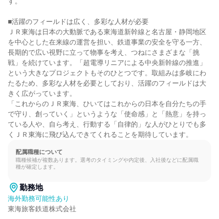
す。

■活躍のフィールドは広く、多彩な人材が必要

ＪＲ東海は日本の大動脈である東海道新幹線と名古屋・静岡地区
を中心とした在来線の運営を担い、鉄道事業の安全を守る一方、
長期的で広い視野に立って物事を考え、つねにさまざまな「挑
戦」を続けています。「超電導リニアによる中央新幹線の推進」
という大きなプロジェクトもそのひとつです。取組みは多岐にわ
たるため、多彩な人材を必要としており、活躍のフィールドは大
きく広がっています。

「これからのＪＲ東海、ひいてはこれからの日本を自分たちの手
で守り、創っていく」というような「使命感」と「熱意」を持っ
ている人や、自ら考え、行動する「自律的」な人がひとりでも多
くＪＲ東海に飛び込んできてくれることを期待しています。
配属職種について
職種候補が複数あります。選考のタイミングや内定後、入社後などに配属職
種が確定します。
勤務地
海外勤務可能性あり
東海旅客鉄道株式会社
