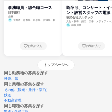
事務職員・総合職コース
既卒可、コンサート・イ
ント設営スタッフの電源
日本銀行
金融
門
株式会社ボルテック
北海道、青森県、岩手県、宮城県、秋田
文化・教養・娯楽、広告・メディア・マ
県、山形県、福島県、茨城県、群馬県、埼玉
ミ、電力・ガス・水道・エネルギー
神奈川県
県、東京都、神奈川県、新潟県、富山県、石
川県、福井県、山梨県、長野県、静岡県、愛
知県、京都府、大阪府、兵庫県、鳥取県、島
根県、岡山県、広島県、山口県、徳島県、香
川県、愛媛県、高知県、福岡県、佐賀県、長
お気に入り
お気に入り
崎県、熊本県、大分県、宮崎県、鹿児島県、
沖縄県
トップページへ
同じ勤務地の募集を探す
神奈川県
同じ業種の募集を探す
その他（観光・旅行・宿泊）
鉄道
不動産管理
同じ職種の募集を探す
製造・生産工程