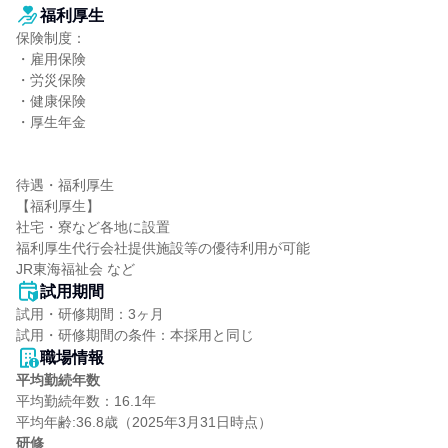
福利厚生
保険制度：

・雇用保険

・労災保険

・健康保険

・厚生年金

待遇・福利厚生

【福利厚生】

社宅・寮など各地に設置

福利厚生代行会社提供施設等の優待利用が可能

JR東海福祉会 など
試用期間
試用・研修期間：3ヶ月

職場情報
平均勤続年数
平均勤続年数：16.1年

研修