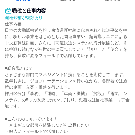
職種と仕事内容
職種候補が複数あり
仕事内容

日本の大動脈輸送を担う東海道新幹線に代表される鉄道事業を軸
に、駅ビル事業をはじめとした関連事業や、超電導リニアによる
中央新幹線計画、さらには高速鉄道システムの海外展開など、常
に挑戦し続けながら世の中に貢献していく「誇り」と「使命」を
持ち、多岐に渡るフィールドで活躍しています。

■総合職とは？

さまざまな部門でマネジメントに携わることを期待しています。
数年おきに、ジョブローテーションを行いながら、各部署では施
策の企画・立案・推進を行います。

採用区分は「事務」「運輸」「車両・機械」「施設」「電気・シ
ステム」の5つの系統に分かれており、勤務地は当社事業エリア全
域です。

■こんな人に向いています！

・さまざまな部署を経験しながら成長したい

・幅広いフィールドで活躍したい
