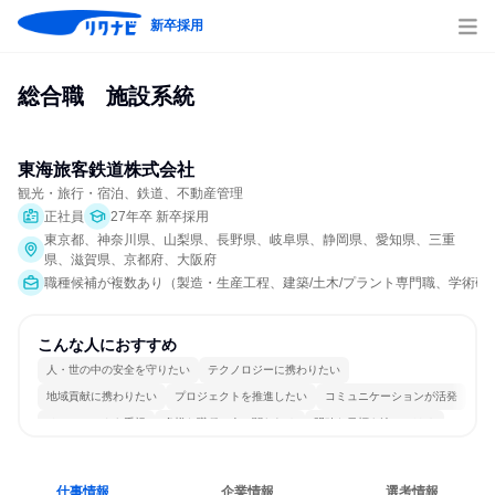
新卒採用
総合職　施設系統
東海旅客鉄道株式会社
観光・旅行・宿泊、鉄道、不動産管理
正社員
27年卒 新卒採用
東京都、神奈川県、山梨県、長野県、岐阜県、静岡県、愛知県、三重
県、滋賀県、京都府、大阪府
職種候補が複数あり（製造・生産工程、建築/土木/プラント専門職、学術研
こんな人におすすめ
人・世の中の安全を守りたい
テクノロジーに携わりたい
地域貢献に携わりたい
プロジェクトを推進したい
コミュニケーションが活発
チームワークを重視
多様な職種の人と関われる
明確な目標を追いかける
仕事情報
企業情報
選考情報