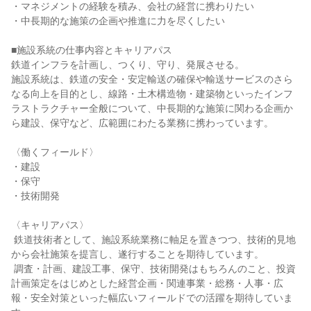
・マネジメントの経験を積み、会社の経営に携わりたい

・中長期的な施策の企画や推進に力を尽くしたい

■施設系統の仕事内容とキャリアパス

鉄道インフラを計画し、つくり、守り、発展させる。

施設系統は、鉄道の安全・安定輸送の確保や輸送サービスのさら
なる向上を目的とし、線路・土木構造物・建築物といったインフ
ラストラクチャー全般について、中長期的な施策に関わる企画か
ら建設、保守など、広範囲にわたる業務に携わっています。

〈働くフィールド〉

・建設

・保守

・技術開発

〈キャリアパス〉

 鉄道技術者として、施設系統業務に軸足を置きつつ、技術的見地
から会社施策を提言し、遂行することを期待しています。

 調査・計画、建設工事、保守、技術開発はもちろんのこと、投資
計画策定をはじめとした経営企画・関連事業・総務・人事・広
報・安全対策といった幅広いフィールドでの活躍を期待していま