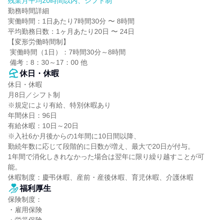
残業月平均20時間以内、シフト制
勤務時間詳細

実働時間：1日あたり7時間30分 〜 8時間

平均勤務日数：1ヶ月あたり20日 〜 24日

【変形労働時間制】

 実働時間（1日）：7時間30分～8時間

 備考：8：30～17：00 他
休日・休暇
休日・休暇

月8日／シフト制

※規定により有給、特別休暇あり

年間休日：96日

有給休暇：10日～20日

※入社6か月後からの1年間に10日間以降、

勤続年数に応じて段階的に日数が増え、最大で20日が付与。

1年間で消化しきれなかった場合は翌年に限り繰り越すことが可
能。

休暇制度：慶弔休暇、産前・産後休暇、育児休暇、介護休暇
福利厚生
保険制度：

・雇用保険
