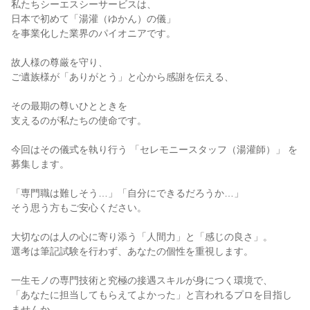
私たちシーエスシーサービスは、

日本で初めて「湯灌（ゆかん）の儀」

を事業化した業界のパイオニアです。

故人様の尊厳を守り、

ご遺族様が「ありがとう」と心から感謝を伝える、

その最期の尊いひとときを

支えるのが私たちの使命です。

今回はその儀式を執り行う 「セレモニースタッフ（湯灌師）」 を
募集します。

「専門職は難しそう…」「自分にできるだろうか…」

そう思う方もご安心ください。

大切なのは人の心に寄り添う「人間力」と「感じの良さ」。

選考は筆記試験を行わず、あなたの個性を重視します。

一生モノの専門技術と究極の接遇スキルが身につく環境で、

「あなたに担当してもらえてよかった」と言われるプロを目指し
ませんか。
