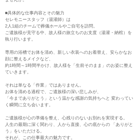
■具体的な仕事内容とその魅力

セレモニースタッフ（湯灌師）は

2人1組のチームで葬儀ホールやご自宅を訪問。

ご遺族様が見守る中、故人様の旅立ちのお支度（湯灌・納棺）を
執り行います。

専用の浴槽でお体を清め、新しい衣装へのお着替え、安らかなお
顔に整えるメイクなど、

約1時間～1時間半かけ、故人様を「生前そのまま」のお姿に整え
ていきます。

それは単なる「作業」ではありません。

お体を清める過程で、ご遺族様の深い悲しみが、

「今までありがとう」という温かな感謝の気持ちへと 変わってい
く瞬間に立ち会います。

ご遺族様が心の準備を整え、心残りのないお別れを実現する。

人生の最期に深く関わり、人から直接、心の底からの 「ありがと
う」をいただける。

それが、この仕事最大の魅力です。
