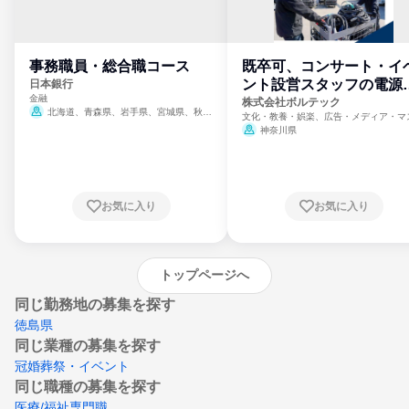
事務職員・総合職コース
既卒可、コンサート・イ
ント設営スタッフの電源
日本銀行
金融
門
株式会社ボルテック
北海道、青森県、岩手県、宮城県、秋田
文化・教養・娯楽、広告・メディア・マ
県、山形県、福島県、茨城県、群馬県、埼玉
ミ、電力・ガス・水道・エネルギー
神奈川県
県、東京都、神奈川県、新潟県、富山県、石
川県、福井県、山梨県、長野県、静岡県、愛
知県、京都府、大阪府、兵庫県、鳥取県、島
根県、岡山県、広島県、山口県、徳島県、香
川県、愛媛県、高知県、福岡県、佐賀県、長
お気に入り
お気に入り
崎県、熊本県、大分県、宮崎県、鹿児島県、
沖縄県
トップページへ
同じ勤務地の募集を探す
徳島県
同じ業種の募集を探す
冠婚葬祭・イベント
同じ職種の募集を探す
医療/福祉専門職