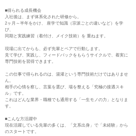
■得られる成長機会

入社後は、まず体系化された研修から。

2ヶ月～半年をかけ、 座学で知識（宗派ごとの違いなど）を学
び、

同期と実践練習（着付け、メイク技術）を 重ねます。

現場に出てからも、必ず先輩とペアで行動します。

見て学び、実践し、フィードバックをもらうサイクルで、着実に
専門技術を習得できます。

この仕事で得られるのは、湯灌という専門技術だけではありませ
ん。

相手の心情を察し、言葉を選び、場を整える「究極の接遇スキ
ル」です。

これはどんな業界・職種でも通用する「一生モノの力」となりま
す。

■こんな方活躍中

現在活躍している先輩の多くは、「文系出身」で「未経験」から
のスタートです。
