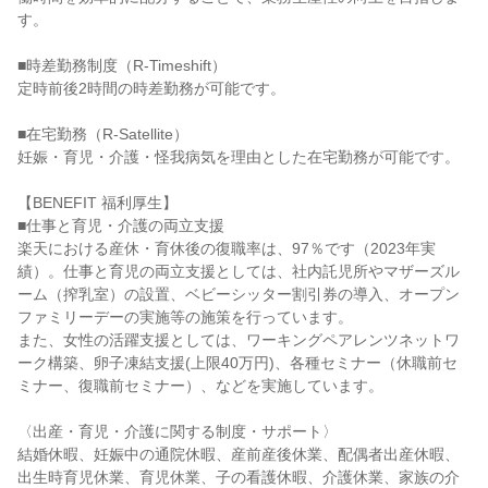
す。

■時差勤務制度（R-Timeshift）

定時前後2時間の時差勤務が可能です。

■在宅勤務（R-Satellite）

妊娠・育児・介護・怪我病気を理由とした在宅勤務が可能です。

【BENEFIT 福利厚生】

■仕事と育児・介護の両立支援

楽天における産休・育休後の復職率は、97％です（2023年実
績）。仕事と育児の両立支援としては、社内託児所やマザーズル
ーム（搾乳室）の設置、ベビーシッター割引券の導入、オープン
ファミリーデーの実施等の施策を行っています。

また、女性の活躍支援としては、ワーキングペアレンツネットワ
ーク構築、卵子凍結支援(上限40万円)、各種セミナー（休職前セ
ミナー、復職前セミナー）、などを実施しています。

〈出産・育児・介護に関する制度・サポート〉

結婚休暇、妊娠中の通院休暇、産前産後休業、配偶者出産休暇、
出生時育児休業、育児休業、子の看護休暇、介護休業、家族の介