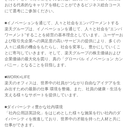
おける代表的なキャリアを積むことができるビジネス総合コース
にて選考にご参加ください。

■イノベーションを通じて、人々と社会をエンパワーメントする

楽天グループは、イノベーションを通じて、人々と社会を“エンパ
ワーメント”することを経営の基本理念としています。 ユーザーお
よび取引先企業への満足度の高いサービスの提供により、多くの
人々に成長の機会をもたらし、社会を変革し、豊かにしていくこ
とに寄与していきます。そして、楽天グループの株主価値および
企業価値の最大化を図り、真の「グローバル イノベーション カン
パニー」となることを目指します。

■WORK×LIFE

楽天のオフィスは、世界中の社員がつながり自由なアイデアを生
み出すための最新の仕事 環境を整備。また、社員の健康・生活を
支える様々なサポートを提供しています。

■ダイバーシティ豊かな社内環境

「社内公用語英語化」をはじめとした様々な施策を行い社内のダ
イバーシティを推進しており、世界中の才能を持った人材と共に
仕事ができます。