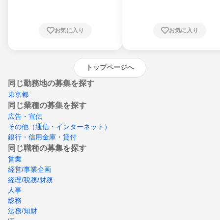
川県、福井県、山梨県、長野県、静岡県、愛
知県、京都府、大阪府、兵庫県、鳥取県、島
根県、岡山県、広島県、山口県、徳島県、香
川県、愛媛県、高知県、福岡県、佐賀県、長
お気に入り
お気に入り
崎県、熊本県、大分県、宮崎県、鹿児島県、
沖縄県
トップページへ
同じ勤務地の募集を探す
東京都
同じ業種の募集を探す
広告・宣伝
その他（通信・インターネット）
銀行・信用金庫・貸付
同じ職種の募集を探す
営業
経営/事業企画
経理/税務/財務
人事
総務
法務/知財