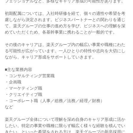
フェッショナルなど、多様なキャリア形成の可能性があります。

初期配属については、入社時研修を経て、個々の適性や希望を考
慮しながら決定されます。ビジネスパートナーとの関わりを通じ
て、楽天グループの仕事の進め方を学び、ビジネスへの理解を深
めていただくため、各基幹事業に携わることが一般的です。

その後のキャリアは、楽天グループ内の幅広い事業や職種にわた
る可能性が広がっています。一人ひとりの特性や志向を大切にし
ながら、キャリア形成をサポートしていきます。

■主な業務内容

・コンサルティング営業職

・企画職

・マーケティング職

・クリエイティブ職

・コーポレート職（人事／総務／法務／経理／財務）

など

楽天グループ全体について理解を深め自身のキャリア形成に活か
したい、特定の事業や職種に限らず幅広く様々な経験を積んでい
きたい、といった希望をされる方は、楽天グループの新卒採用に