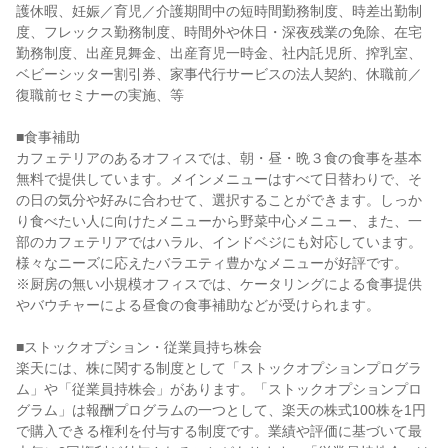
護休暇、妊娠／育児／介護期間中の短時間勤務制度、時差出勤制
度、フレックス勤務制度、時間外や休日・深夜残業の免除、在宅
勤務制度、出産見舞金、出産育児一時金、社内託児所、搾乳室、
ベビーシッター割引券、家事代行サービスの法人契約、休職前／
復職前セミナーの実施、等

■食事補助

カフェテリアのあるオフィスでは、朝・昼・晩３食の食事を基本
無料で提供しています。メインメニューはすべて日替わりで、そ
の日の気分や好みに合わせて、選択することができます。しっか
り食べたい人に向けたメニューから野菜中心メニュー、また、一
部のカフェテリアではハラル、インドベジにも対応しています。
様々なニーズに応えたバラエティ豊かなメニューが好評です。

※厨房の無い小規模オフィスでは、ケータリングによる食事提供
やバウチャーによる昼食の食事補助などが受けられます。

■ストックオプション・従業員持ち株会

楽天には、株に関する制度として「ストックオプションプログラ
ム」や「従業員持株会」があります。「ストックオプションプロ
グラム」は報酬プログラムの一つとして、楽天の株式100株を1円
で購入できる権利を付与する制度です。業績や評価に基づいて最