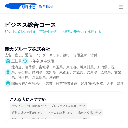
新卒採用
ビジネス総合コース
70以上の領域を越え、可能性を拓け。楽天の総合力で成長する
楽天グループ株式会社
広告・宣伝、通信・インターネット、銀行・信用金庫・貸付
正社員
27年卒 新卒採用
北海道、岩手県、宮城県、埼玉県、東京都、神奈川県、新潟県、石川
県、長野県、静岡県、愛知県、京都府、大阪府、兵庫県、広島県、愛媛
県、福岡県、鹿児島県、沖縄県
職種候補が複数あり（営業、経営/事業企画、経理/税務/財務、人事、総務、法
こんな人におすすめ
テクノロジーに携わりたい
プロジェクトを推進したい
経営に近い仕事がしたい
チームを統率したい
海外と交流したい
情熱を持って仕事に取り組む
コミュニケーションが活発
グローバル志向が強い
多様な職種の人と関われる
若手が裁量を持てる環境