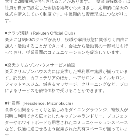
大年に2回権利が付与されることがあります。「従業員持株会」は
社員が自身で設定した金額を給与から天引きし、定期的に楽天の
株式を購入していく制度です。中長期的な資産形成につながりま
す。

■クラブ活動（Rakuten Official Club）

楽天には約50のクラブがあり、役職や雇用形態に関係なく自由に
加入・活動することができます。会社から活動費の一部補助も行
っており、従業員間のコミュニケーションを促進しています。

■楽天クリムゾンハウスサービス施設

楽天クリムゾンハウス内には充実した福利厚生施設が揃っていま
す。託児所、カフェテリアのほか、ヘアサロン、ネイルサロン、
フィットネスジム、鍼灸＆マッサージ、クリーニングなど、プロ
によるサービスを優待価格で受けることができます。

■社員寮（Residence, Mizonokuchi）

食事や団欒をゆっくりと楽しめるダイニングラウンジ、複数人が
同時に利用できる広々としたキッチンやランドリー、プロジェク
ターやホワイトボードも用意されたコミュニケーションスペース
など、快適に過ごせるよう配慮された共有スペースが揃っていま
す。
