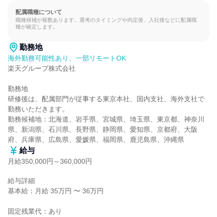
配属職種について
職種候補が複数あります。選考のタイミングや内定後、入社後などに配属職
種が確定します。
勤務地
海外勤務可能性あり、一部リモートOK
楽天グループ株式会社

勤務地

研修後は、配属部門が従事する東京本社、国内支社、海外支社で
勤務いただきます。

勤務候補地：北海道、岩手県、宮城県、埼玉県、東京都、神奈川
県、新潟県、石川県、長野県、静岡県、愛知県、京都府、大阪
府、兵庫県、広島県、愛媛県、福岡県、鹿児島県、沖縄県
給与
月給350,000円～360,000円
給与詳細

基本給：月給 35万円 〜 36万円

固定残業代：あり
