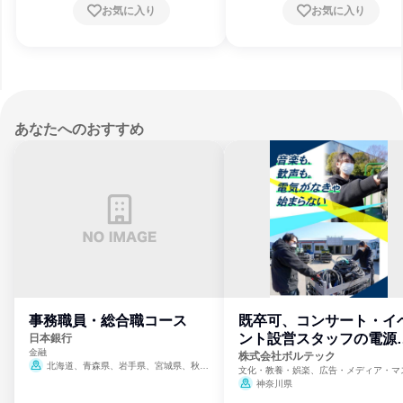
お気に入り
お気に入り
あなたへのおすすめ
事務職員・総合職コース
既卒可、コンサート・イ
ント設営スタッフの電源
日本銀行
金融
門
株式会社ボルテック
北海道、青森県、岩手県、宮城県、秋田
文化・教養・娯楽、広告・メディア・マ
県、山形県、福島県、茨城県、群馬県、埼玉
ミ、電力・ガス・水道・エネルギー
神奈川県
県、東京都、神奈川県、新潟県、富山県、石