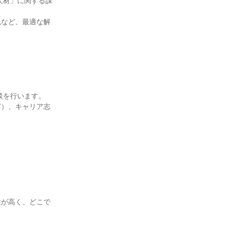
人材」に関する課
託など、最適な解
談を行います。

ど）、キャリア志




性が高く、どこで