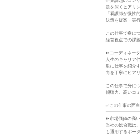
企業課題のコン
題を深くヒアリン
「看護師が慢性
決策を提案・実行
この仕事で身につ
経営視点での課題
⏩コーディネータ
人生のキャリア伴走
単に仕事を紹介
向を丁寧にヒアリ
この仕事で身につ
傾聴力、高いコミ
✅この仕事の面白
━━━━━━━━
⏩市場価値の高い
当社の総合職は
も通用するポータ