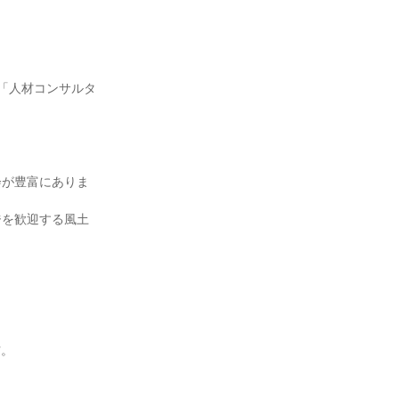
「人材コンサルタ
会が豊富にありま
ジを歓迎する風土
。
