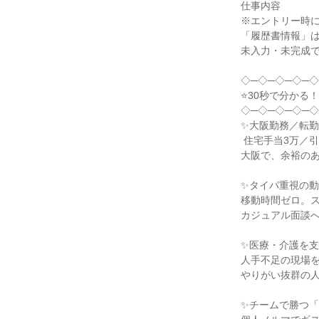
仕事内容

※エントリー時に
「履歴書情報」は
未入力・未完成で
◇─◇─◇─◇─◇
⭐30秒で分かる
◇─◇─◇─◇─◇
✨大阪勤務／転勤
 住宅手当3万／引越費用全額負担

大阪で、余裕のあ
✨タイパ重視の動
移動時間ゼロ。ス
カジュアル面談へ
✨医療・介護を支
人手不足の現場を
やりがい抜群の人
✨チームで勝つ「