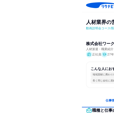
人材業界の
動画説明会コース/医
株式会社ワー
人材派遣・職業紹介
正社員
27
こんな人にお
地域貢献に携わり
長く同じ会社に居
仕事
職種と仕事