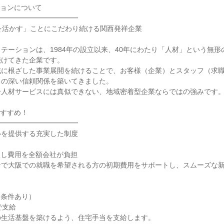
ョンについて

━━━━━━━━━━━

を活かす」ことにこだわり続ける関西発祥企業

テーションは、1984年の設立以来、40年にわたり「人材」という無形
けてきた企業です。

域に根ざした事業展開を続けることで、お客様（企業）とスタッフ（求
ace」の深い信頼関係を築いてきました。

人材サービスには真似できない、地域密着型企業ならではの強みです。
すすめ！

━━━━━━━━━━━

を提供する充実した制度

し費用を全額会社が負担

ンで大阪での就職を希望される方の初期費用をサポートし、スムーズな
条件あり）

で支給

生活基盤を築けるよう、住宅手当を支給します。
