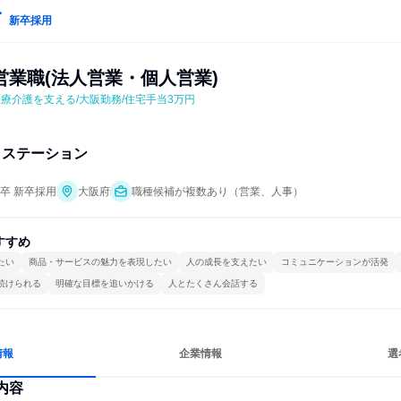
新卒採用
営業職(法人営業・個人営業)
療介護を支える/大阪勤務/住宅手当3万円
クステーション
年卒 新卒採用
大阪府
職種候補が複数あり（営業、人事）
すすめ
たい
商品・サービスの魅力を表現したい
人の成長を支えたい
コミュニケーションが活発
続けられる
明確な目標を追いかける
人とたくさん会話する
情報
企業情報
選
内容