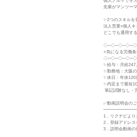
個人ノルマでギス
先輩がマンツーマ
✨2つのスキルを習
法人営業×個人キ
どこでも通用する
◇─◇─◇─◇─◇
⭐気になる労働条
◇─◇─◇─◇─◇
✨給与：月給247,
✨勤務地：大阪の
✨休日：年休120
✨内定まで最短10
 筆記試験なし・完全個別面接！

✅動画説明会のご
━━━━━━━━
1．リクナビより
2．登録アドレス
3．説明会動画の