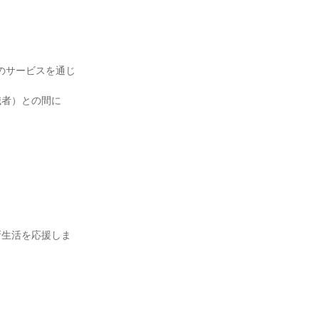
のサービスを通じ
職者）との間に


新生活を応援しま