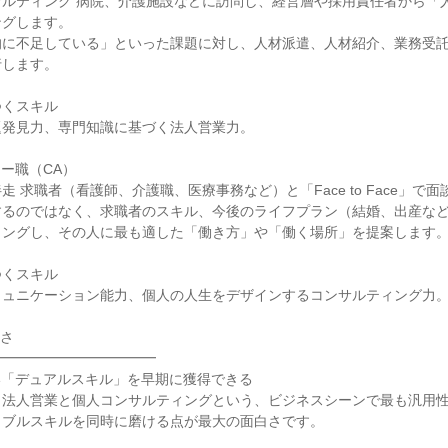
サルティング 病院、介護施設などに訪問し、経営層や採用責任者から「
グします。

的に不足している」といった課題に対し、人材派遣、人材紹介、業務受
します。

くスキル

発見力、専門知識に基づく法人営業力。

ー職（CA）

 求職者（看護師、介護職、医療事務など）と「Face to Face」で面
するのではなく、求職者のスキル、今後のライフプラン（結婚、出産な
ングし、その人に最も適した「働き方」や「働く場所」を提案します。
くスキル

ュニケーション能力、個人の人生をデザインするコンサルティング力。
さ

━━━━━━━━━━━

「デュアルスキル」を早期に獲得できる

、法人営業と個人コンサルティングという、ビジネスシーンで最も汎用
ブルスキルを同時に磨ける点が最大の面白さです。
