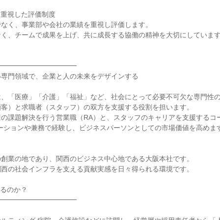
重視した評価制度

なく、事業部や会社の業績を重視し評価します。

く、チームで成果を上げ、共に成長する協働の精神を大切にしています
━━━━━━━━━━━

専門領域で、企業と人の未来をデザインする

は、「医療」「介護」「福祉」など、社会にとって必要不可欠な専門性
客）と求職者（スタッフ）の双方を支援する役割を担います。

様の課題解決を行う営業職（RA）と、スタッフのキャリアを支援するコ
ーションや兼務で経験し、ビジネスパーソンとしての市場価値を高めます


創業の地であり、関西のビジネス中心地である大阪本社です。

西の社会インフラを支える貢献実感を日々得られる環境です。

るのか？

━━━━━━━━━━━
