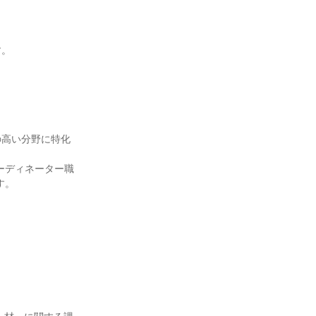
。

の高い分野に特化
ーディネーター職
。
