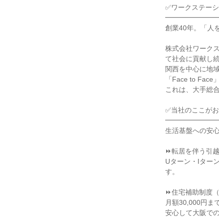
✅ワークステーシ
━━━━━━━━
創業40年。「人
株式会社ワークス
て社会に貢献し続
関西を中心に地
「Face to F
これは、大手総合
✅当社のここがお
━━━━━━━━
生活基盤への安心
⏩転居を伴う引越
Uターン・Iター
す。

⏩住宅補助制度（
月額30,000円ま
安心して大阪での