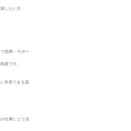
揮したい方。

ンで指導・サポー
制度です。

的に学習できる環
場の仕事にどう活