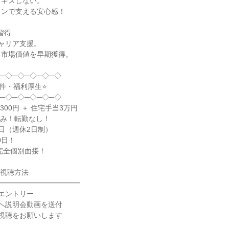
ギスしない。

ンで支える安心感！

得

ャリア支援。

市場価値を早期獲得。

─◇─◇─◇─◇─◇

件・福利厚生⭐

─◇─◇─◇─◇─◇

300円 ＋ 住宅手当3万円

み！転勤なし！

日（週休2日制）

日！

視聴方法

━━━━━━━━━━━

エントリー

へ説明会動画を送付

視聴をお願いします
