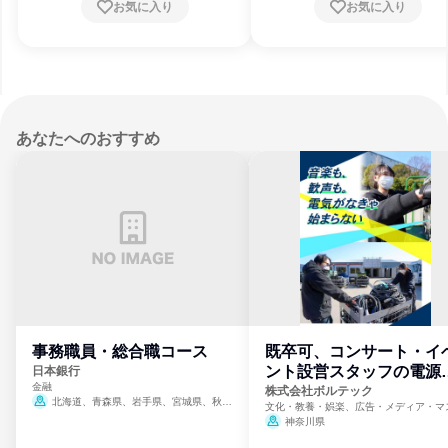
お気に入り
お気に入り
あなたへのおすすめ
事務職員・総合職コース
既卒可、コンサート・イ
ント設営スタッフの電源
日本銀行
金融
門
株式会社ボルテック
北海道、青森県、岩手県、宮城県、秋田
文化・教養・娯楽、広告・メディア・マ
県、山形県、福島県、茨城県、群馬県、埼玉
ミ、電力・ガス・水道・エネルギー
神奈川県
県、東京都、神奈川県、新潟県、富山県、石
川県、福井県、山梨県、長野県、静岡県、愛