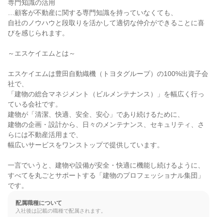
専門知識の活用

…顧客が不動産に関する専門知識を持っていなくても、

自社のノウハウと段取りを活かして適切な仲介ができることに喜
びを感じられます。

～エスケイエムとは～

エスケイエムは豊田自動織機（トヨタグループ）の100%出資子会
社で、

「建物の総合マネジメント（ビルメンテナンス）」を幅広く行っ
ている会社です。

建物が「清潔、快適、安全、安心」であり続けるために、

建物の企画・設計から、日々のメンテナンス、セキュリティ、さ
らには不動産活用まで、

幅広いサービスをワンストップで提供しています。

一言でいうと、建物や設備が安全・快適に機能し続けるように、

すべてを丸ごとサポートする「建物のプロフェッショナル集団」
です。
配属職種について
入社後は記載の職種で配属されます。