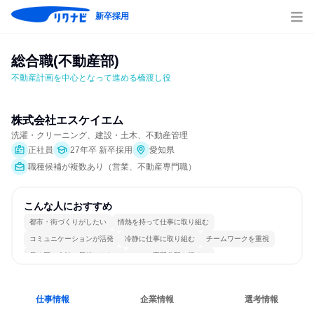
新卒採用
総合職(不動産部)
不動産計画を中心となって進める橋渡し役
株式会社エスケイエム
洗濯・クリーニング、建設・土木、不動産管理
正社員
27年卒 新卒採用
愛知県
職種候補が複数あり（営業、不動産専門職）
こんな人におすすめ
都市・街づくりがしたい
情熱を持って仕事に取り組む
コミュニケーションが活発
冷静に仕事に取り組む
チームワークを重視
長く同じ会社に居続けられる
一つの専門分野を極める
若手が裁量を持てる環境
人とたくさん会話する
仕事情報
企業情報
選考情報