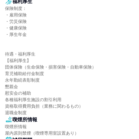
福利厚生
保険制度：

・雇用保険

・労災保険

・健康保険

・厚生年金

待遇・福利厚生

【福利厚生】

団体保険（生命保険・損害保険・自動車保険）

育児補助給付金制度

永年勤続表彰制度

懇親会

慰安会の補助

各種福利厚生施設の割引利用

資格取得費用負担（業務に関わるもの）

退職金制度
喫煙所情報
喫煙所情報

屋内原則禁煙（喫煙専用室設置あり）