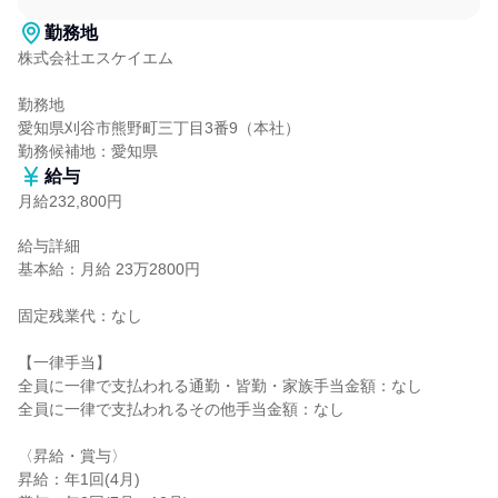
勤務地
株式会社エスケイエム

勤務地

愛知県刈谷市熊野町三丁目3番9（本社）

勤務候補地：愛知県
給与
月給232,800円
給与詳細

基本給：月給 23万2800円

固定残業代：なし

【一律手当】

全員に一律で支払われる通勤・皆勤・家族手当金額：なし

全員に一律で支払われるその他手当金額：なし

〈昇給・賞与〉

昇給：年1回(4月)
