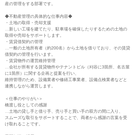
産の管理をする部署です。

◆不動産管理の具体的な仕事内容◆

・土地の取得・売却支援

…新しい工場を建てたり、駐車場を確保したりするための土地の
取得や売却をサポートします。

・賃貸借契約の管理

…一般の土地所有者（約200名）から土地を借りており、その賃貸
借契約の管理を行います。

・賃貸物件の運営維持管理

…会社が所有する賃貸物件やテナントビル（刈谷に3箇所、名古屋
に1箇所）に関する企画と提案を行い、

維持管理のため、設備業者や修繕工事業者、設備点検業者などと
連携しながら運営します。

＜仕事のやりがい＞

橋渡し役としての感謝

…土地の貸し手と借り手、売り手と買い手の双方の間に入り、

スムーズな取引をサポートすることで、両者から感謝の言葉を受
け取れることです。
