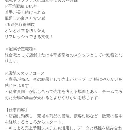
地域トップクラスの還元率で努力を評価

✅平均勤続 14.9年

若手が長く続けられる

風通しの良さと安定感

✅8連休取得制度

オンとオフを切り替え

リフレッシュできる文化！

＜配属予定職種＞

総合職として店舗または本部各部署のスタッフとしての勤務とな
ります。

✅店舗スタッフコース

・商品が売れ、その結果として売上がアップした時にやりがいを
感じられます！

・従業員同士が話し合って売場を考える場面もあり、チームで考
えた売場の商品が売れるとよりやりがいを感じます。

【仕事内容】

・店舗に勤務し、売場や商品の管理、接客対応など、販売の基本
を経験するところからスタート。

・AIによる売上予測システムも活用し、データと感性を組み合わ