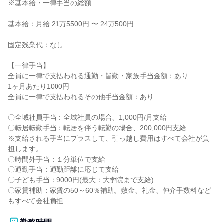
※基本給・一律手当の総額

基本給：月給 21万5500円 〜 24万500円

固定残業代：なし

【一律手当】

全員に一律で支払われる通勤・皆勤・家族手当金額：あり

1ヶ月あたり1000円

全員に一律で支払われるその他手当金額：あり

〇全域社員手当：全域社員の場合、1,000円/月支給

〇転居転勤手当：転居を伴う転勤の場合、200,000円支給

※支給される手当にプラスして、引っ越し費用はすべて会社が負
担します。

〇時間外手当：１分単位で支給

〇通勤手当：通勤距離に応じて支給

〇子ども手当：9000円(最大：大学院まで支給)

〇家賃補助：家賃の50～60％補助。敷金、礼金、仲介手数料など
もすべて会社負担
