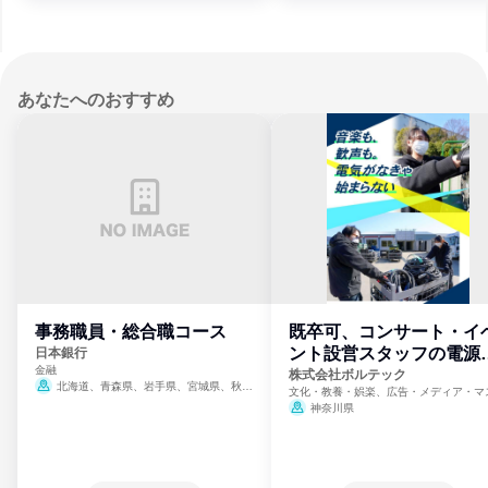
あなたへのおすすめ
事務職員・総合職コース
既卒可、コンサート・イ
ント設営スタッフの電源
日本銀行
金融
門
株式会社ボルテック
北海道、青森県、岩手県、宮城県、秋田
文化・教養・娯楽、広告・メディア・マ
県、山形県、福島県、茨城県、群馬県、埼玉
ミ、電力・ガス・水道・エネルギー
神奈川県
県、東京都、神奈川県、新潟県、富山県、石
川県、福井県、山梨県、長野県、静岡県、愛
知県、京都府、大阪府、兵庫県、鳥取県、島
根県、岡山県、広島県、山口県、徳島県、香
川県、愛媛県、高知県、福岡県、佐賀県、長