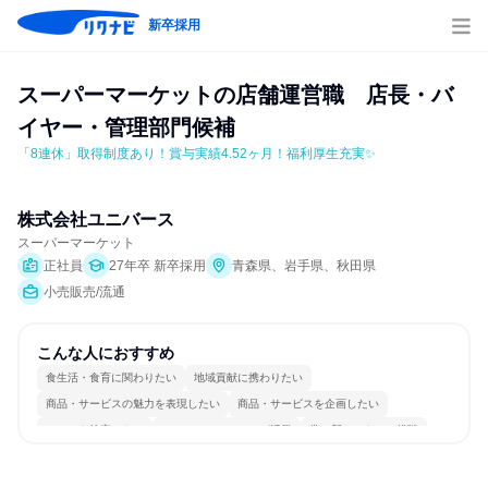
新卒採用
スーパーマーケットの店舗運営職　店長・バ
イヤー・管理部門候補
「8連休」取得制度あり！賞与実績4.52ヶ月！福利厚生充実✨
株式会社ユニバース
スーパーマーケット
正社員
27年卒 新卒採用
青森県、岩手県、秋田県
小売販売/流通
こんな人におすすめ
食生活・食育に関わりたい
地域貢献に携わりたい
商品・サービスの魅力を表現したい
商品・サービスを企画したい
チームを統率したい
コミュニケーションが活発
常に新しいものに挑戦
女性が働きやすい環境で働ける
長く同じ会社に居続けられる
若手が裁量を持てる環境