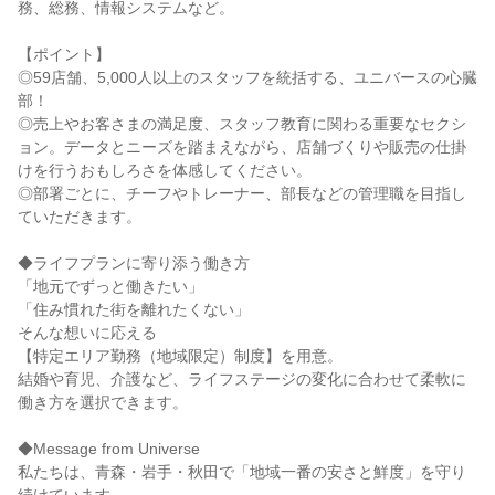
務、総務、情報システムなど。

【ポイント】

◎59店舗、5,000人以上のスタッフを統括する、ユニバースの心臓
部！

◎売上やお客さまの満足度、スタッフ教育に関わる重要なセクシ
ョン。データとニーズを踏まえながら、店舗づくりや販売の仕掛
けを行うおもしろさを体感してください。

◎部署ごとに、チーフやトレーナー、部長などの管理職を目指し
ていただきます。

◆ライフプランに寄り添う働き方

「地元でずっと働きたい」

「住み慣れた街を離れたくない」

そんな想いに応える

【特定エリア勤務（地域限定）制度】を用意。

結婚や育児、介護など、ライフステージの変化に合わせて柔軟に
働き方を選択できます。

◆Message from Universe

私たちは、青森・岩手・秋田で「地域一番の安さと鮮度」を守り