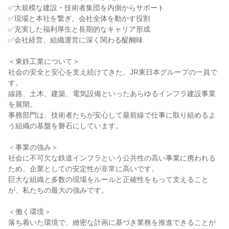
✅大規模な建設・技術者集団を内側からサポート

✅現場と本社を繋ぎ、会社全体を動かす役割

✅充実した福利厚生と長期的なキャリア形成

✅会社経営、組織運営に深く関わる醍醐味

＜東鉄工業について＞

社会の安全と安心を支え続けてきた、JR東日本グループの一員で
す。

線路、土木、建築、電気設備といったあらゆるインフラ建設事業
を展開。

事務部門は、技術者たちが安心して最前線で仕事に取り組めるよ
う組織の基盤を磐石にしています。

＜事業の強み＞

社会に不可欠な鉄道インフラという公共性の高い事業に携われる
ため、企業としての安定性が非常に高いです。

巨大な組織と多数の現場をルールと正確性をもって支えること
が、私たちの最大の強みです。

＜働く環境＞

落ち着いた環境で、緻密な計画に基づき業務を推進できることが