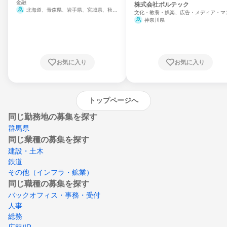
金融
門
株式会社ボルテック
北海道、青森県、岩手県、宮城県、秋田
文化・教養・娯楽、広告・メディア・マ
県、山形県、福島県、茨城県、群馬県、埼玉
ミ、電力・ガス・水道・エネルギー
神奈川県
県、東京都、神奈川県、新潟県、富山県、石
川県、福井県、山梨県、長野県、静岡県、愛
知県、京都府、大阪府、兵庫県、鳥取県、島
根県、岡山県、広島県、山口県、徳島県、香
川県、愛媛県、高知県、福岡県、佐賀県、長
お気に入り
お気に入り
崎県、熊本県、大分県、宮崎県、鹿児島県、
沖縄県
トップページへ
同じ勤務地の募集を探す
群馬県
同じ業種の募集を探す
建設・土木
鉄道
その他（インフラ・鉱業）
同じ職種の募集を探す
バックオフィス・事務・受付
人事
総務
広報/IR