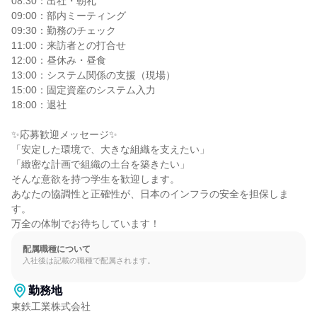
08:30：出社・朝礼

09:00：部内ミーティング

09:30：勤務のチェック

11:00：来訪者との打合せ

12:00：昼休み・昼食

13:00：システム関係の支援（現場）

15:00：固定資産のシステム入力

18:00：退社

✨応募歓迎メッセージ✨

「安定した環境で、大きな組織を支えたい」

「緻密な計画で組織の土台を築きたい」

そんな意欲を持つ学生を歓迎します。

あなたの協調性と正確性が、日本のインフラの安全を担保しま
す。

万全の体制でお待ちしています！
配属職種について
入社後は記載の職種で配属されます。
勤務地
東鉄工業株式会社
