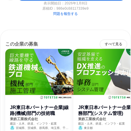
表示開始日：2026年1月8日
原稿ID：
986e0c68117339e9
問題を報告する
この企業の募集
すべて見る
JR東日本パートナー企業|線
JR東日本パートナー企業
路(機械)部門の技術職
務部門(システム管理)
東鉄工業株式会社
東鉄工業株式会社
建設・土木、鉄道、インフラ・鉱業
建設・土木、鉄道、インフラ・鉱業
宮城県、茨城県、群馬県、埼玉県、千葉
東京都