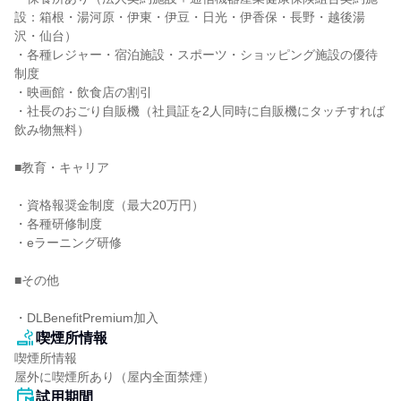
設：箱根・湯河原・伊東・伊豆・日光・伊香保・長野・越後湯
沢・仙台）

・各種レジャー・宿泊施設・スポーツ・ショッピング施設の優待
制度

・映画館・飲食店の割引

・社長のおごり自販機（社員証を2人同時に自販機にタッチすれば
飲み物無料）

■教育・キャリア

・資格報奨金制度（最大20万円）

・各種研修制度

・eラーニング研修

■その他

・DLBenefitPremium加入
喫煙所情報
喫煙所情報

屋外に喫煙所あり（屋内全面禁煙）
試用期間