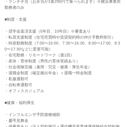
・ランチ手当（お弁当が1食290円で食べられます）※横浜事業所
勤務者のみ

■制度・支援

・奨学金返済支援（5年目、10年目）※審査あり

・転居支援制度（住宅売買時や賃貸契約時の仲介手数料割引）

・時差勤務制度（7:00〜16:00、7:30〜16:30、8:00〜17:00、8:3
0〜17:30などに変更可能）

・在宅勤務・リモートワーク（週1回）

・産休・育休制度（男性の育休実績あり）

・社会保険完備（雇用・労災・健康・厚生年金）

・退職金制度（確定拠出年金）＋退職一時金制度

・私服通勤可

・自転車通勤可

・オフィスカジュアル

■健康・福利厚生

・インフルエンザ予防接種補助

・慶弔見舞金

・保養所あり（法人契約施設＋通信機器産業健康保険組合契約施