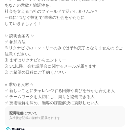
あなたの意欲と協調性を、

社会を支える当社のフィールドで活かしませんか？

一緒に“つなぐ技術で”未来の社会をかたちに

していきましょう！

✨ 説明会案内 ✨

✅ 参加方法

※リクナビでのエントリーのみでは予約完了となりませんのでご
注意ください。

➀ まずはリクナビからエントリー

➁ 3/1以降、会社説明会に関するメールが届きます

➂ ご希望の日程にご予約ください

⭐ 求める人材 ⭐

✅ 新しいことにチャレンジする困難や喜びを分かち合える人

✅ チームワークを大切にし、周りと協働できる人

✅ 技術理解を深め、顧客の課題解決に貢献したい人
配属職種について
入社後は記載の職種で配属されます。