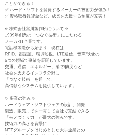
ことができる！

✅ ハード・ソフトを開発するメーカーの技術力が強み！

✅ 資格取得報奨金など、成長を支援する制度が充実！

⭐ 株式会社宮川製作所について ⭐

1939年創業の「つなぐ技術」にこだわる

メーカ×IT企業です。

電話機製造から始まり、現在は

RFID、顔認証、環境監視、LTE通信、音声/映像の

5つの領域で事業を展開しています。

交通、通信、エネルギー、消防/防災など、

社会を支えるインフラ分野に

「つなぐ技術」を通して、

高信頼なシステムを提供しています。

✨ 事業の強み ✨

ハードウェア・ソフトウェアの設計、開発、

製造、販売までを一貫して自社で完結できる

「モノづくり力」が最大の強みです。

技術力の高さを背景に、

NTTグループをはじめとした大手企業との
