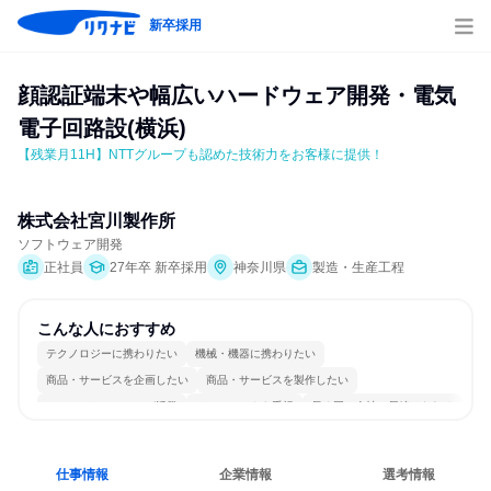
新卒採用
顔認証端末や幅広いハードウェア開発・電気
電子回路設(横浜)
【残業月11H】NTTグループも認めた技術力をお客様に提供！
株式会社宮川製作所
ソフトウェア開発
正社員
27年卒 新卒採用
神奈川県
製造・生産工程
こんな人におすすめ
テクノロジーに携わりたい
機械・機器に携わりたい
商品・サービスを企画したい
商品・サービスを製作したい
コミュニケーションが活発
チームワークを重視
長く同じ会社に居続けられる
多様な職種の人と関われる
一つの専門分野を極める
若手が裁量を持てる環境
仕事情報
企業情報
選考情報