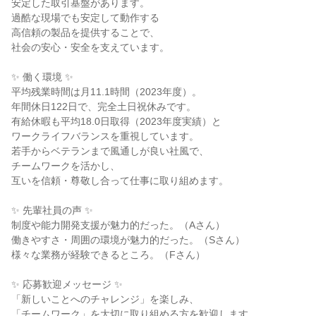
安定した取引基盤があります。

過酷な現場でも安定して動作する

高信頼の製品を提供することで、

社会の安心・安全を支えています。

✨ 働く環境 ✨

平均残業時間は月11.1時間（2023年度）。

年間休日122日で、完全土日祝休みです。

有給休暇も平均18.0日取得（2023年度実績）と

ワークライフバランスを重視しています。

若手からベテランまで風通しが良い社風で、

チームワークを活かし、

互いを信頼・尊敬し合って仕事に取り組めます。

✨ 先輩社員の声 ✨

制度や能力開発支援が魅力的だった。（Aさん）

働きやすさ・周囲の環境が魅力的だった。（Sさん）

様々な業務が経験できるところ。（Fさん）

✨ 応募歓迎メッセージ ✨

「新しいことへのチャレンジ」を楽しみ、

「チームワーク」を大切に取り組める方を歓迎します。
