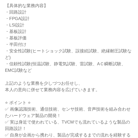
【具体的な業務内容】

・回路設計

・FPGA設計

・LSI設計

・基板設計

・基板評価

・半田付け

・安全性試験(ヒートショック試験、誤接続試験、絶縁耐圧試験な
ど)

・信頼性試験(恒温試験、静電気試験、雷試験、AＣ瞬断試験、
EMC試験など

上記のような業務を少しづつお任せし、

本人の意向に併せて業務内容を広げていきます。

⭐ ポイント ⭐

✅ 画像認識技術、通信技術、センサ技術、音声技術を組み合わせ
たハードウェア製品の開発！

✅ 実は身近で使われている、TVCMでも流れているような製品の
回路設計！

✅ 自身が企画から携わり、製品が完成するまでの流れを経験する