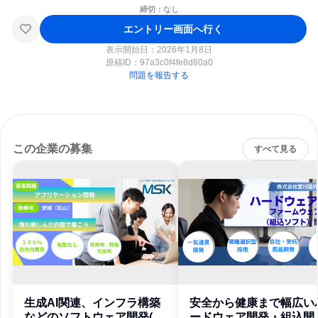
締切：なし
エントリー画面へ行く
表示開始日：2026年1月8日
原稿ID：
97a3c0f4fe8d80a0
問題を報告する
この企業の募集
すべて見る
生成AI関連、インフラ構築
安全から健康まで幅広い
などのソフトウェア開発(松
ードウェア開発・組込開