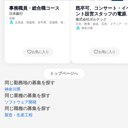
事務職員・総合職コース
既卒可、コンサート・イ
ント設営スタッフの電源
日本銀行
金融
門
株式会社ボルテック
北海道、青森県、岩手県、宮城県、秋田
文化・教養・娯楽、広告・メディア・マ
県、山形県、福島県、茨城県、群馬県、埼玉
ミ、電力・ガス・水道・エネルギー
神奈川県
県、東京都、神奈川県、新潟県、富山県、石
川県、福井県、山梨県、長野県、静岡県、愛
知県、京都府、大阪府、兵庫県、鳥取県、島
根県、岡山県、広島県、山口県、徳島県、香
川県、愛媛県、高知県、福岡県、佐賀県、長
お気に入り
お気に入り
崎県、熊本県、大分県、宮崎県、鹿児島県、
沖縄県
トップページへ
同じ勤務地の募集を探す
神奈川県
同じ業種の募集を探す
ソフトウェア開発
同じ職種の募集を探す
製造・生産工程