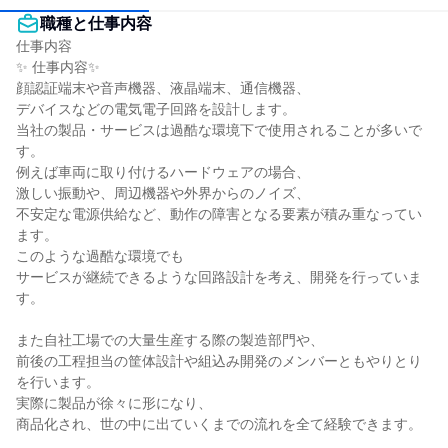
職種と仕事内容
仕事内容

✨ 仕事内容✨

顔認証端末や音声機器、液晶端末、通信機器、

デバイスなどの電気電子回路を設計します。

当社の製品・サービスは過酷な環境下で使用されることが多いで
す。

例えば車両に取り付けるハードウェアの場合、

激しい振動や、周辺機器や外界からのノイズ、

不安定な電源供給など、動作の障害となる要素が積み重なってい
ます。

このような過酷な環境でも

サービスが継続できるような回路設計を考え、開発を行っていま
す。

また自社工場での大量生産する際の製造部門や、

前後の工程担当の筐体設計や組込み開発のメンバーともやりとり
を行います。

実際に製品が徐々に形になり、

商品化され、世の中に出ていくまでの流れを全て経験できます。
