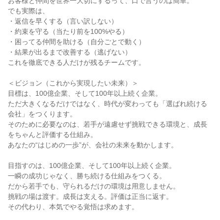
お客様と仲間を世界一大切にするって、口で言うのは簡単。

でも実際は、

・返信を早くする（言い訳しない）

・約束を守る（当たり前を100%やる）

・困ってる仲間を助ける（自分ごとで動く）

・結果が出るまで改善する（逃げない）

これを徹底できる人だけが残るチームです。

＜ビジョン（これから実現したい未来）＞

目標は、100億企業、そして100年以上続く企業。

ただ大きくなるだけではなく、時代が変わっても「選ばれ続ける
会社」をつくります。

そのために必要なのは、若手が遠慮せず挑戦できる環境と、成長
をちゃんと評価する仕組み。

あなたの“はじめの一歩”が、会社の未来を動かします。

目指すのは、100億企業、そして100年以上続く企業。

一瞬の成功じゃなく、勝ち続ける仕組みをつくる。

だから若手でも、守られるだけの環境は用意しません。

挑戦の場は渡す。成長は支える。評価は正当に返す。

その代わり、本気でやる覚悟は求めます。
