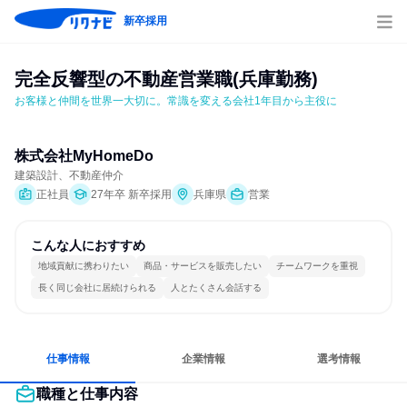
新卒採用
完全反響型の不動産営業職(兵庫勤務)
お客様と仲間を世界一大切に。常識を変える会社1年目から主役に
株式会社MyHomeDo
建築設計、不動産仲介
正社員
27年卒 新卒採用
兵庫県
営業
こんな人におすすめ
地域貢献に携わりたい
商品・サービスを販売したい
チームワークを重視
長く同じ会社に居続けられる
人とたくさん会話する
仕事情報
企業情報
選考情報
職種と仕事内容