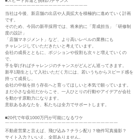
■スピード昇進と挑戦のチャンス

￣￣￣￣￣￣￣￣￣￣￣￣￣￣￣￣￣￣￣

当社は今後、新店舗の出店や人員拡大を積極的に進めていく計画
です。

そのため、今回の新卒採用では、将来的に「育成担当」「研修制
度の設計」

「店舗マネジメント」など、より高いレベルの業務にも

チャレンジしていただきたいと考えています。

会社の成長とともに、ポジションや役割も次々と増えていくの
で、

手を挙げればチャレンジのチャンスがどんどん巡ってきます。

新卒1期生として入社いただく方には、若いうちからスピード感を
持って成長し、

会社の中核を担う存在へと育ってほしいと本気で願っています。

まだ小さな会社だからこそ、一人ひとりの行動やアイデアが会社
を動かす原動力になります。

意欲あるあなたを、私たちは全力でサポートします。

■20代で年収1000万円が可能になるワケ

￣￣￣￣￣￣￣￣￣￣￣￣￣￣￣￣￣￣￣￣￣￣￣￣￣￣

不動産営業と言えば、飛び込み？チラシ配り？物件写真撮影？

サイト入力？いいえ、全部ありません。
