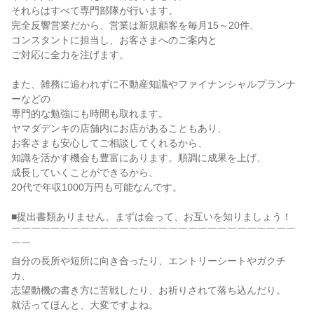
それらはすべて専門部隊が行います。

完全反響営業だから、営業は新規顧客を毎月15～20件、

コンスタントに担当し、お客さまへのご案内と

ご対応に全力を注げます。

また、雑務に追われずに不動産知識やファイナンシャルプランナ
ーなどの

専門的な勉強にも時間も取れます。

ヤマダデンキの店舗内にお店があることもあり、

お客さまも安心してご相談してくれるから、

知識を活かす機会も豊富にあります。順調に成果を上げ、

成長していくことができるから、

20代で年収1000万円も可能なんです。

■提出書類ありません。まずは会って、お互いを知りましょう！

￣￣￣￣￣￣￣￣￣￣￣￣￣￣￣￣￣￣￣￣￣￣￣￣￣￣￣￣￣
￣￣

自分の長所や短所に向き合ったり、エントリーシートやガクチ
カ、

志望動機の書き方に苦戦したり、お祈りされて落ち込んだり。

就活ってほんと、大変ですよね。
