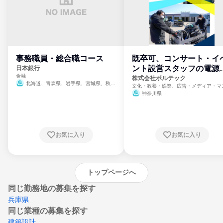
事務職員・総合職コース
既卒可、コンサート・イ
ント設営スタッフの電源
日本銀行
金融
門
株式会社ボルテック
北海道、青森県、岩手県、宮城県、秋田
文化・教養・娯楽、広告・メディア・マ
県、山形県、福島県、茨城県、群馬県、埼玉
ミ、電力・ガス・水道・エネルギー
神奈川県
県、東京都、神奈川県、新潟県、富山県、石
川県、福井県、山梨県、長野県、静岡県、愛
知県、京都府、大阪府、兵庫県、鳥取県、島
根県、岡山県、広島県、山口県、徳島県、香
川県、愛媛県、高知県、福岡県、佐賀県、長
お気に入り
お気に入り
崎県、熊本県、大分県、宮崎県、鹿児島県、
沖縄県
トップページへ
同じ勤務地の募集を探す
兵庫県
同じ業種の募集を探す
建築設計