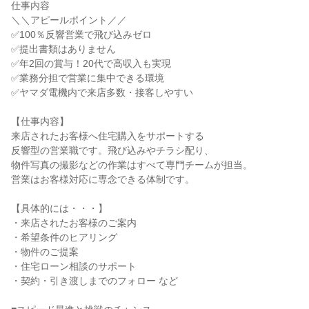
仕事内容

＼＼アピールポイント／／

✅100％反響営業で飛び込みゼロ

✅提出書類はありません

✅年2回の賞与！20代で高収入も実現

✅業務分担で営業に集中できる環境

✅ヤマダ電機内で来店多数・接客しやすい

【仕事内容】

来店されたお客様へ住宅購入をサポートする

反響型の営業職です。飛び込みやチラシ配り、

物件写真の撮影などの作業はすべて専門チームが担当。

営業はお客様対応に専念できる体制です。

【具体的には・・・】

・来店されたお客様のご案内

・希望条件のヒアリング

・物件のご提案

・住宅ローン相談のサポート

・契約・引き渡しまでのフォロー など
