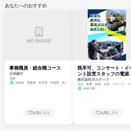
あなたへのおすすめ
事務職員・総合職コース
既卒可、コンサート・イ
ント設営スタッフの電源
日本銀行
金融
門
株式会社ボルテック
北海道、青森県、岩手県、宮城県、秋田
文化・教養・娯楽、広告・メディア・マ
県、山形県、福島県、茨城県、群馬県、埼玉
ミ、電力・ガス・水道・エネルギー
神奈川県
県、東京都、神奈川県、新潟県、富山県、石
川県、福井県、山梨県、長野県、静岡県、愛
知県、京都府、大阪府、兵庫県、鳥取県、島
根県、岡山県、広島県、山口県、徳島県、香
川県、愛媛県、高知県、福岡県、佐賀県、長
お気に入り
お気に入り
崎県、熊本県、大分県、宮崎県、鹿児島県、
沖縄県