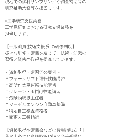
現地での試料サンプリングや調査補助等の

研究補助業務等を担当します。

○工学研究支援業務

工学系研究における研究支援業務を

担当します。

【一般職員(技術支援系)の研修制度】

様々な研修・講習を通じて、技術・知識の

習得と資格の取得を促進しています。

＜資格取得・講習等の実例＞

＊フォークリフト運転技能講習

＊高所作業車運転技能講習

＊クレーン・玉掛け技能講習

＊危険物取扱主任者

＊ジーゼルエンジン自動車整備

＊特定自主検査資格者

＊家畜人工授精師

【資格取得や講習会などの費用補助あり】

業務上必要な資格取得や講習会等受講に
