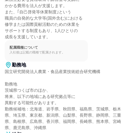
かかる費用を法人が支援します。

また、｢自己啓発等休業制度｣という

職員の自発的な大学等(国外含む)における

修学または国際貢献活動のための休業を

サポートする制度もあり、1人ひとりの

成長を支援しています。
配属職種について
入社後は記載の職種で配属されます。
勤務地
国立研究開発法人農業・食品産業技術総合研究機構

勤務地

茨城県つくば市のほか、

将来、以下の地域にある研究拠点等に

異動する可能性があります。

勤務候補地：北海道、岩手県、秋田県、福島県、茨城県、栃木
県、埼玉県、東京都、新潟県、山梨県、長野県、静岡県、三重
県、島根県、広島県、香川県、福岡県、長崎県、熊本県、宮崎
県、鹿児島県、沖縄県