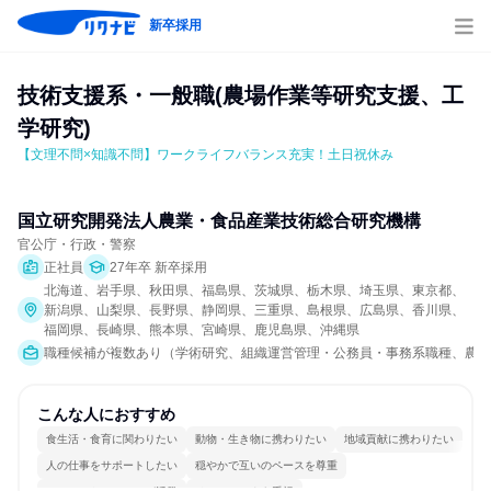
新卒採用
技術支援系・一般職(農場作業等研究支援、工
学研究)
【文理不問×知識不問】ワークライフバランス充実！土日祝休み
国立研究開発法人農業・食品産業技術総合研究機構
官公庁・行政・警察
正社員
27年卒 新卒採用
北海道、岩手県、秋田県、福島県、茨城県、栃木県、埼玉県、東京都、
新潟県、山梨県、長野県、静岡県、三重県、島根県、広島県、香川県、
福岡県、長崎県、熊本県、宮崎県、鹿児島県、沖縄県
職種候補が複数あり（学術研究、組織運営管理・公務員・事務系職種、農林
こんな人におすすめ
食生活・食育に関わりたい
動物・生き物に携わりたい
地域貢献に携わりたい
人の仕事をサポートしたい
穏やかで互いのペースを尊重