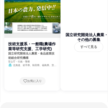
国立研究開発法人農業・
品産業技術総合研究機
その他の募集
技術支援系・一般職(農場作
すべて見る
業等研究支援、工学研究)
国立研究開発法人農業・食品産業技
術総合研究機構
官公庁・行政・警察
北海道、岩手県、秋田県、福島県、茨城
県、栃木県、埼玉県、東京都、新潟県、山梨
県、長野県、静岡県、三重県、島根県、広島
県、香川県、福岡県、長崎県、熊本県、宮崎
県、鹿児島県、沖縄県
お気に入り