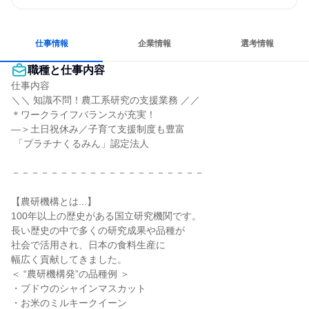
コミュニケーションが活発
チームワークを重視
女性が働きやすい環境で働ける
長く同じ会社に居続けられる
多様な職種の人と関われる
仕事情報
企業情報
選考情報
職種と仕事内容
仕事内容

＼＼ 知識不問！農工系研究の支援業務 ／／

＊ワークライフバランスが充実！

―＞土日祝休み／子育て支援制度も豊富

 「プラチナくるみん」認定法人

－－－－－－－－－－－－－－－－－－－－

【農研機構とは...】

100年以上の歴史がある国立研究機関です。

長い歴史の中で多くの研究成果や品種が

社会で活用され、日本の食料生産に

幅広く貢献してきました。

＜ “農研機構発”の品種例 ＞

・ブドウのシャインマスカット

・お米のミルキークイーン
