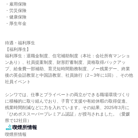
・雇用保険

・労災保険

・健康保険

・厚生年金

待遇・福利厚生

【福利厚生】

福利厚生：退職金制度、住宅補助制度（本社：会社所有マンショ
ンあり）、社員提案制度、財形貯蓄制度、資格取得バックアッ
プ、給食費一部補助、育児短時間勤務制度、ノー残業デー、終業
後の英会話教室と中国語教室、社員旅行（2～3年に1回）、その他
社員イベント

シンワでは、仕事とプライベートの両立ができる職場環境づくり
に積極的に取り組んでおり、子育て支援や有給休暇の取得促進、
残業時間削減などに力を入れています。その結果、2025年3月に
「ひめボススーパープレミアム認証」が授与されました。（愛媛
県で12社目）
喫煙所情報
喫煙所情報
