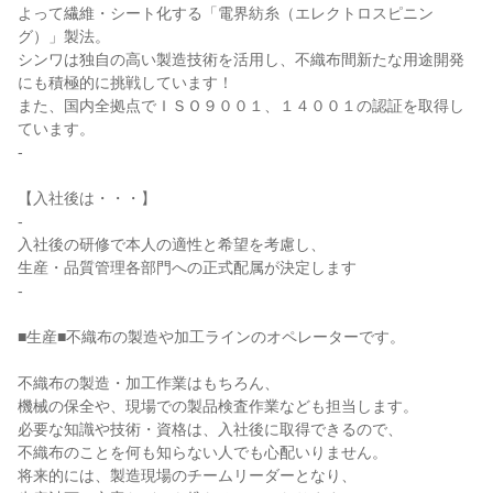
よって繊維・シート化する「電界紡糸（エレクトロスピニン
グ）」製法。

シンワは独自の高い製造技術を活用し、不織布間新たな用途開発
にも積極的に挑戦しています！

また、国内全拠点でＩＳＯ９００１、１４００１の認証を取得し
ています。

-

【入社後は・・・】

-

入社後の研修で本人の適性と希望を考慮し、

生産・品質管理各部門への正式配属が決定します

-

■生産■不織布の製造や加工ラインのオペレーターです。

不織布の製造・加工作業はもちろん、

機械の保全や、現場での製品検査作業なども担当します。

必要な知識や技術・資格は、入社後に取得できるので、

不織布のことを何も知らない人でも心配いりません。

将来的には、製造現場のチームリーダーとなり、
