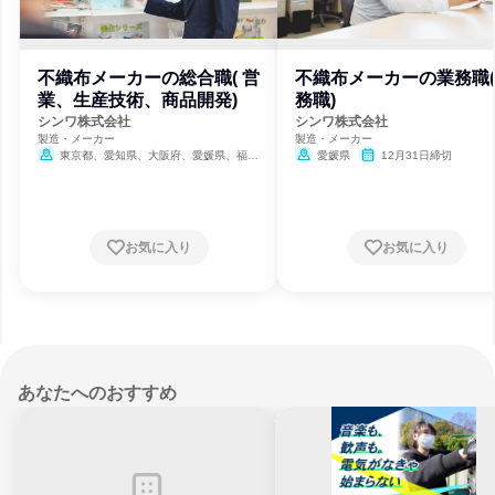
不織布メーカーの総合職( 営
不織布メーカーの業務職
業、生産技術、商品開発)
務職)
シンワ株式会社
シンワ株式会社
製造・メーカー
製造・メーカー
東京都、愛知県、大阪府、愛媛県、福岡
愛媛県
12月31日締切
県
12月31日締切
お気に入り
お気に入り
あなたへのおすすめ