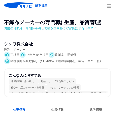
新卒採用
不織布メーカーの専門職( 生産、品質管理)
無限の可能性・展開性を持つ素材を国内外に安定供給する仕事です
シンワ株式会社
製造・メーカー
正社員
27年卒 新卒採用
香川県、愛媛県
職種候補が複数あり（SCM/生産管理/購買/物流、製造・生産工程）
こんな人におすすめ
地域貢献に携わりたい
商品・サービスを製作したい
穏やかで互いのペースを尊重
コミュニケーションが活発
冷静に仕事に取り組む
常に新しいものに挑戦
女性が働きやすい環境で働ける
長く同じ会社に居続けられる
仕事情報
企業情報
選考情報