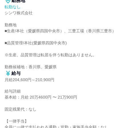
勤務地
転勤なし
シンワ株式会社

勤務地

■生産/本社（愛媛県四国中央市）、三豊工場（香川県三豊市）

■品質管理/本社(愛媛県四国中央市)

※生産、品質管理は転居を伴う転勤はありません。

勤務候補地：香川県、愛媛県
給与
月給204,600円～210,900円
給与詳細

基本給：月給 20万4600円 〜 21万900円

固定残業代：なし

【一律手当】

全員に一律で支払われる通勤・皆勤・家族手当金額：なし
