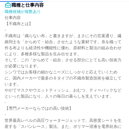
職種と仕事内容
職種候補が複数あり
仕事内容

【不織布とは】

-

不織布は「織らない布」と書きますが、まさにその言葉通り、繊
維同士を「からめて・結合」させたような素材です。糸を織って
作る布よりも経済性や機能性に優れ、原材料と製法の組み合わせ
により、多種多様な製品を生み出せます。

そして、この「からめて・結合」させる部分にとても高い技術力
が必要になります。

シンワではお客様の細かなニーズにしっかりと応えていくため
に、国内メーカーで最多の６タイプの不織布製造技術を確立して
います。

やがてマスクやウエットティッシュ、おむつ、ティーバックなど
といった製品になり、人々の毎日の暮らしを支えています。

-

【専門メーカーならではの高い技術】

-

世界最高レベルの高圧ウォータージェットで、高密度シートを生
産する「スパンレース」製法。また、ポリマー溶液を電界紡糸に