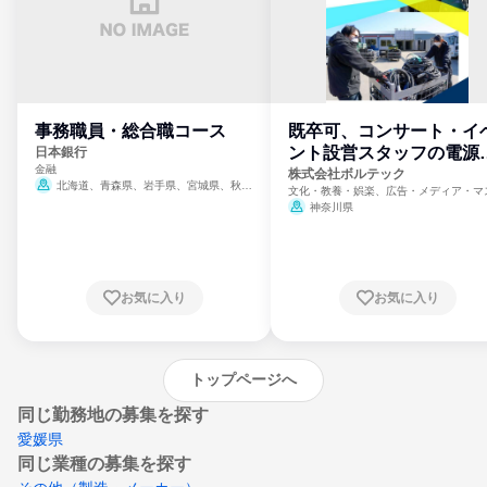
事務職員・総合職コース
既卒可、コンサート・イ
ント設営スタッフの電源
日本銀行
金融
門
株式会社ボルテック
北海道、青森県、岩手県、宮城県、秋田
文化・教養・娯楽、広告・メディア・マ
県、山形県、福島県、茨城県、群馬県、埼玉
ミ、電力・ガス・水道・エネルギー
神奈川県
県、東京都、神奈川県、新潟県、富山県、石
川県、福井県、山梨県、長野県、静岡県、愛
知県、京都府、大阪府、兵庫県、鳥取県、島
根県、岡山県、広島県、山口県、徳島県、香
川県、愛媛県、高知県、福岡県、佐賀県、長
お気に入り
お気に入り
崎県、熊本県、大分県、宮崎県、鹿児島県、
沖縄県
トップページへ
同じ勤務地の募集を探す
愛媛県
同じ業種の募集を探す