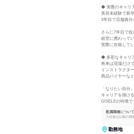
◆ 実際のキャリア
美容未経験で新卒
3年目で店舗責任
さらに7年目で役
経営に携わってい
実際に在籍してい
◆ 多彩なキャリア
将来は現場だけで
インストラクター
商品バイヤーなど
「なりたい自分」
キャリアを描ける
GISELEの特徴
配属職種につい
入社後は記載の職
勤務地