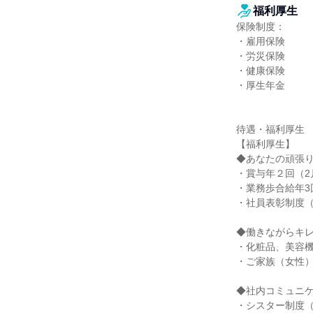
福利厚生
保険制度：

・雇用保険

・労災保険

・健康保険

・厚生年金

待遇・福利厚生

【福利厚生】

◆あなたの頑張り
・賞与年２回（2月
・業務歩合給年3回
・社員表彰制度（
◆働きながらキレ
・化粧品、美容機
・ご家族（女性）
◆社内コミュニケ
・シスター制度（