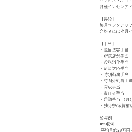
セラピスト/アド
各種インセンティ
【昇給】

毎月ランクアップ
合格者には次月か
【手当】

・担当接客手当

・所属店舗手当

・役務消化手当

・新規対応手当

・特別勤務手当

・時間外勤務手当
・育成手当

・責任者手当

・通勤手当 （月額2
・独身寮/家賃補
給与例

■年収例

 平均月給28万円＋賞与＋業績歩合給にて年収450万円（短期大学卒・入社2年目・チーフの場合）
