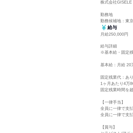
株式会社GISELE

勤務地

勤務候補地：東
給与
月給250,000円
給与詳細

※基本給・固定残
基本給：月給 20万
固定残業代：あり
1ヶ月あたり4万8
固定残業時間を超
【一律手当】

全員に一律で支払
全員に一律で支払
【賞与】
