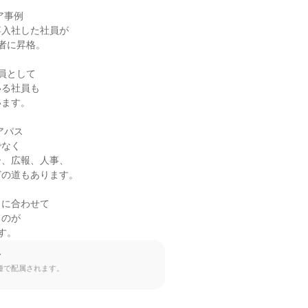
事例

入社した社員が

者に昇格。

員として

る社員も

ます。

パス

なく

、広報、人事、

の道もあります。

に合わせて

のが

です。
て
種で配属されます。