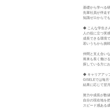
基礎から学べる研
先輩社員が伴走す
知識ゼロからでも
◆ こんな学生さ
人の役に立つ実感
成長できる環境で
若いうちから挑戦
仲間と支え合いな
将来も長く働ける
探している方にお
◆ キャリアアップ
GISELEでは毎
結果に応じて翌月
努力や成長が数値
自分の現在地を把
スピード感ある成