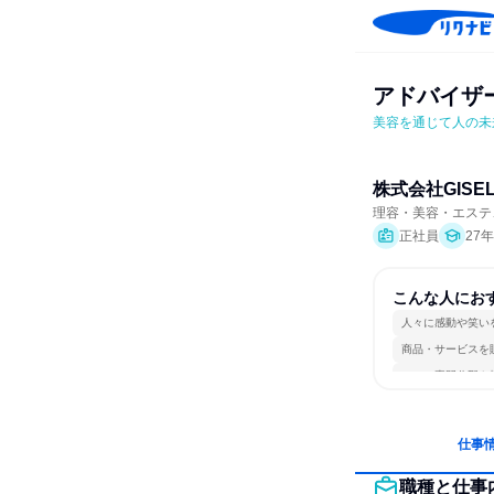
アドバイザ
美容を通じて人の未
株式会社GISE
理容・美容・エステ
正社員
27
こんな人にお
人々に感動や笑い
商品・サービスを
一つの専門分野を
仕事
職種と仕事