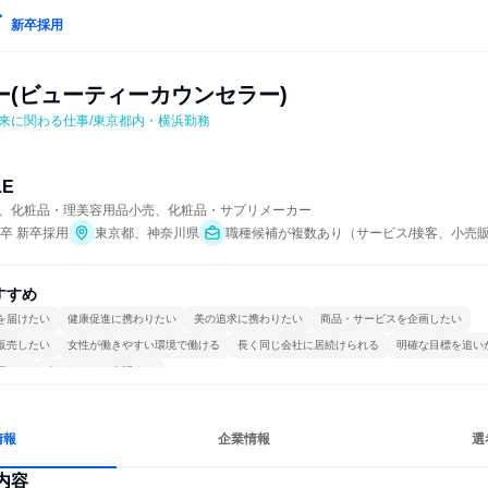
新卒採用
ー(ビューティーカウンセラー)
来に関わる仕事/東京都内・横浜勤務
LE
、化粧品・理美容用品小売、化粧品・サプリメーカー
年卒 新卒採用
東京都、神奈川県
職種候補が複数あり（サービス/接客、小売販
すすめ
を届けたい
健康促進に携わりたい
美の追求に携わりたい
商品・サービスを企画したい
販売したい
女性が働きやすい環境で働ける
長く同じ会社に居続けられる
明確な目標を追い
極める
人とたくさん会話する
情報
企業情報
選
内容