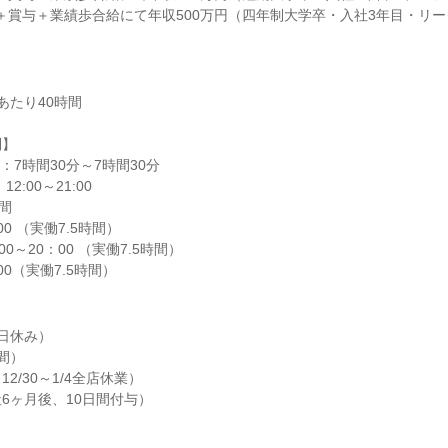
円＋賞与＋業績歩合給にて年収500万円（四年制大学卒・入社3年目・リ
たり40時間

】

9:00（実働7.5時間）
日休み）

）

/30～1/4全店休業）

6ヶ月後、10日間付与）
