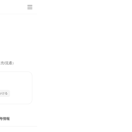
売/流通）
かける
考情報