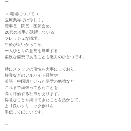
ー

＜ 職場について ＞

医療業界では珍しく、

理事長・院長・医師含め、

20代の若手が活躍している

フレッシュな職場。

年齢が近いからこそ、

一人ひとりの意見を尊重する、

柔軟な姿勢であることも魅力のひとつです。

特にスタッフの個性を大事にしており、

接客などのアルバイト経験や

英語・中国語といった語学の勉強など、

これまで頑張ってきたことを

高く評価する社風があります。

得意なことや続けてきたことを活かして、

より良いクリニック創りを

手伝ってほしいです。

ー
