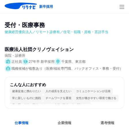
新卒採用
受付・医療事務
健康経営優良法人／リモート診療有／住宅・役職・資格・言語手当
医療法人社団クリノヴェイション
病院・診療所
正社員
27年卒 新卒採用
千葉県、東京都
職種候補が複数あり（医療/福祉専門職、バックオフィス・事務・受付）
こんな人におすすめ
健康促進に携わりたい
人の成長を支えたい
コミュニケーションが活発
常に新しいものに挑戦
チームワークを重視
女性が働きやすい環境で働ける
長く同じ会社に居続けられる
多様な職種の人と関われる
若手が裁量を持てる環境
人とたくさん会話する
仕事情報
企業情報
選考情報