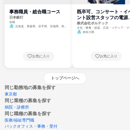
事務職員・総合職コース
既卒可、コンサート・イ
ント設営スタッフの電源
日本銀行
金融
門
株式会社ボルテック
北海道、青森県、岩手県、宮城県、秋田
文化・教養・娯楽、広告・メディア・マ
県、山形県、福島県、茨城県、群馬県、埼玉
ミ、電力・ガス・水道・エネルギー
神奈川県
県、東京都、神奈川県、新潟県、富山県、石
川県、福井県、山梨県、長野県、静岡県、愛
知県、京都府、大阪府、兵庫県、鳥取県、島
根県、岡山県、広島県、山口県、徳島県、香
川県、愛媛県、高知県、福岡県、佐賀県、長
お気に入り
お気に入り
崎県、熊本県、大分県、宮崎県、鹿児島県、
沖縄県
トップページへ
同じ勤務地の募集を探す
東京都
同じ業種の募集を探す
病院・診療所
同じ職種の募集を探す
医療/福祉専門職
バックオフィス・事務・受付