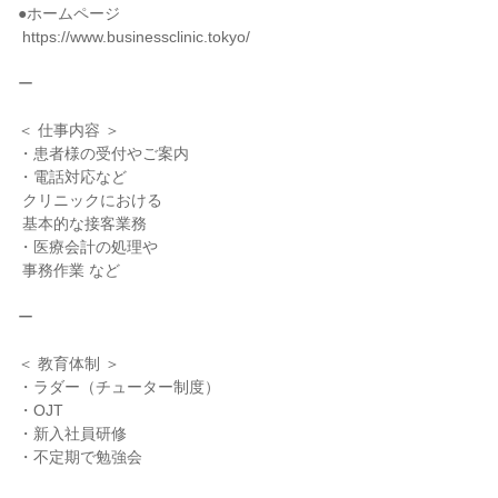
●ホームページ

 https://www.businessclinic.tokyo/

ー

＜ 仕事内容 ＞

・患者様の受付やご案内

・電話対応など

 クリニックにおける

 基本的な接客業務

・医療会計の処理や

 事務作業 など

ー

＜ 教育体制 ＞

・ラダー（チューター制度）

・OJT

・新入社員研修

・不定期で勉強会
