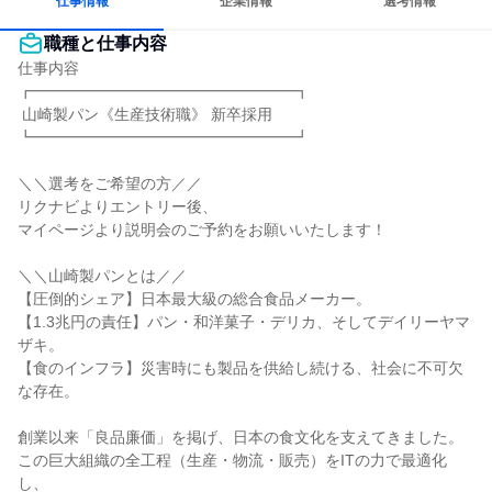
仕事情報
企業情報
選考情報
職種と仕事内容
仕事内容

┏━━━━━━━━━━━━━━━━━┓

 山崎製パン《生産技術職》 新卒採用

┗━━━━━━━━━━━━━━━━━┛

＼＼選考をご希望の方／／

リクナビよりエントリー後、

マイページより説明会のご予約をお願いいたします！

＼＼山崎製パンとは／／

【圧倒的シェア】日本最大級の総合食品メーカー。

【1.3兆円の責任】パン・和洋菓子・デリカ、そしてデイリーヤマ
ザキ。

【食のインフラ】災害時にも製品を供給し続ける、社会に不可欠
な存在。

創業以来「良品廉価」を掲げ、日本の食文化を支えてきました。

この巨大組織の全工程（生産・物流・販売）をITの力で最適化
し、
