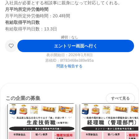
月平均所定外労働時間
有給取得平均日数
締切：なし
エントリー画面へ行く
表示開始日：2026年1月8日
原稿ID：
8f783468e389e95a
問題を報告する
この企業の募集
すべて見る