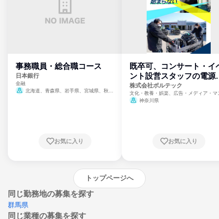
事務職員・総合職コース
既卒可、コンサート・イ
ント設営スタッフの電源
日本銀行
金融
門
株式会社ボルテック
北海道、青森県、岩手県、宮城県、秋田
文化・教養・娯楽、広告・メディア・マ
県、山形県、福島県、茨城県、群馬県、埼玉
ミ、電力・ガス・水道・エネルギー
神奈川県
県、東京都、神奈川県、新潟県、富山県、石
川県、福井県、山梨県、長野県、静岡県、愛
知県、京都府、大阪府、兵庫県、鳥取県、島
根県、岡山県、広島県、山口県、徳島県、香
川県、愛媛県、高知県、福岡県、佐賀県、長
お気に入り
お気に入り
崎県、熊本県、大分県、宮崎県、鹿児島県、
沖縄県
トップページへ
同じ勤務地の募集を探す
群馬県
同じ業種の募集を探す