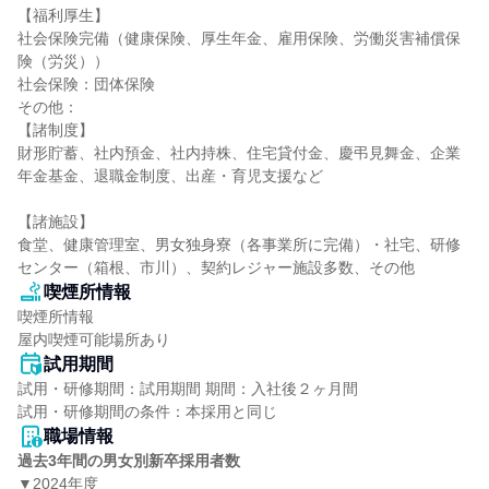
【福利厚生】

社会保険完備（健康保険、厚生年金、雇用保険、労働災害補償保
険（労災））

社会保険：団体保険

その他：

【諸制度】

財形貯蓄、社内預金、社内持株、住宅貸付金、慶弔見舞金、企業
年金基金、退職金制度、出産・育児支援など

【諸施設】

食堂、健康管理室、男女独身寮（各事業所に完備）・社宅、研修
センター（箱根、市川）、契約レジャー施設多数、その他
喫煙所情報
喫煙所情報

屋内喫煙可能場所あり
試用期間
試用・研修期間：試用期間 期間：入社後２ヶ月間

職場情報
過去3年間の男女別新卒採用者数
▼2024年度
