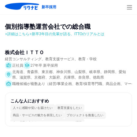
新卒採用
個別指導塾運営会社での総合職
⭐詳細はこちら⭐新卒3年目の先輩が語る、ITTOのリアルとは
株式会社ＩＴＴＯ
経営コンサルティング、教育支援サービス、教育・学校
正社員
27年卒 新卒採用
北海道、青森県、東京都、神奈川県、山梨県、岐阜県、静岡県、愛知
県、滋賀県、京都府、大阪府、兵庫県、奈良県、徳島県
職種候補が複数あり（経営/事業企画、教育/保育専門職、商品企画、マーケ
こんな人におすすめ
人々に感動や笑いを届けたい
教育支援をしたい
商品・サービスの魅力を表現したい
プロジェクトを推進したい
人の成長を支えたい
コミュニケーションが活発
女性が働きやすい環境で働ける
長く同じ会社に居続けられる