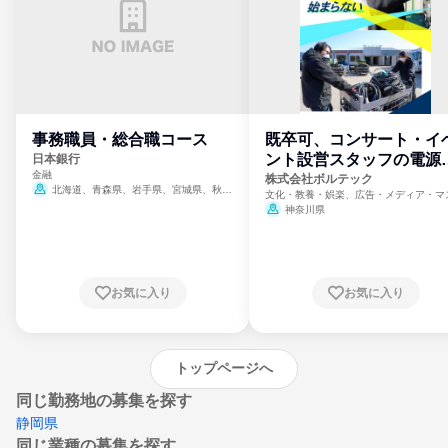
事務職員・総合職コース
既卒可、コンサート・イ
ント設営スタッフの電源
日本銀行
金融
門
株式会社ボルテック
北海道、青森県、岩手県、宮城県、秋田
文化・教養・娯楽、広告・メディア・マ
県、山形県、福島県、茨城県、群馬県、埼玉
ミ、電力・ガス・水道・エネルギー
神奈川県
県、東京都、神奈川県、新潟県、富山県、石
川県、福井県、山梨県、長野県、静岡県、愛
知県、京都府、大阪府、兵庫県、鳥取県、島
根県、岡山県、広島県、山口県、徳島県、香
川県、愛媛県、高知県、福岡県、佐賀県、長
お気に入り
お気に入り
崎県、熊本県、大分県、宮崎県、鹿児島県、
沖縄県
トップページへ
同じ勤務地の募集を探す
静岡県
同じ業種の募集を探す