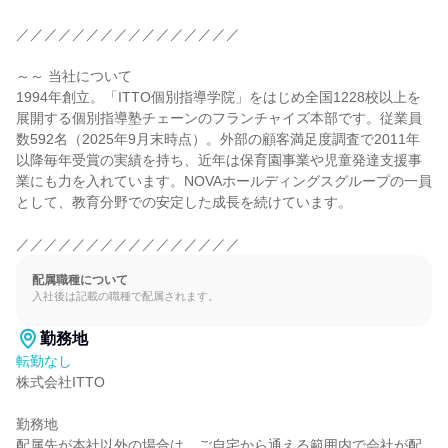
／／／／／／／／／／／／／／／／

～～ 当社について

1994年創立。「ITTO個別指導学院」をはじめ全国1228校以上を
展開する個別指導塾チェーンのフランチャイズ本部です。従業員
数592名（2025年9月末時点）。外部の顧客満足度調査で2011年
以降毎年受賞の実績を持ち、近年は保育園事業や児童発達支援事
業にも力を入れています。NOVAホールディングスグループの一員
として、教育分野での安定した成長を続けています。

／／／／／／／／／／／／／／／／
配属職種について
入社後は記載の職種で配属されます。
勤務地
転勤なし
株式会社ITTO

勤務地

配属先が本社以外の場合は、ご自宅から通える範囲内で会社が配