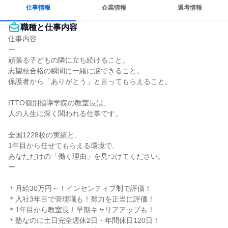
若手が裁量を持てる環境
人とたくさん会話する
仕事情報
企業情報
選考情報
職種と仕事内容
仕事内容

ー

頑張る子どもの隣に立ち続けること。

志望校合格の瞬間に一緒に涙できること。

保護者から「ありがとう」と言ってもらえること。

ITTO個別指導学院の教室長は、

人の人生に深く関われる仕事です。

全国1228校の実績と、

1年目から任せてもらえる環境で、

あなただけの「働く理由」を見つけてください。

ー

＊月給30万円～！インセンティブ制で評価！

＊入社3年目で管理職も！努力を正当に評価！

＊1年目から教室長！早期キャリアアップも！

＊塾なのに土日完全週休2日・年間休日120日！
