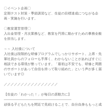
〇イベント企画〇

定期テスト対策・季節講習など、生徒の目標達成につながる企
画・実施を行います。

〇教室運営管理〇

入出金管理・月次業務など、教室を円滑に動かすための事務全般
を担当します。

～～ 入社後について

入社後は段階的な研修プログラムでしっかりサポート。上席・先
輩社員からのフォローも手厚く、わからないことがあればすぐに
相談できる環境が整っています。「最初は不安でも、研修と周囲
のサポートがあって自信を持って取り組めた」という声が多く届
いています◎

／／／／／／／／／／／／／／／／

【生徒の「わかった！」が毎日の原動力に】

――――――――――――――――――――

頑張る子どもたちを間近で見続けることで、自分自身ももっと成