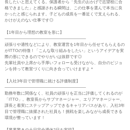
長したいと思えてくる。保護者から「先生のおかげで志望校に合
格できました」と感謝される瞬間は、この仕事を選んで本当に良
かったと感じられます。子どもの成長を一番近くで支えられる、
かけがえのない仕事です◎

【1年目から理想の教室を形に】

――――――――――――――――――――

頑張りや適性などにより、教室運営を1年目から任せてもらえるの
がITTOの特徴！「こんな取り組みをしたい」というアイデアを実
際の形にできるのでやりがいは抜群です◎

先輩社員や上席から手厚いフォローも受けながら、自分のビジョ
ンを持って教室づくりに向き合っていけますよ＊

【入社3年目で管理職に就ける評価制度】

――――――――――――――――――――

勤務年数に関係なく、社員の頑張りを正当に評価してくれるのが
「ITTO」。教室長からサブマネージャー、エリアマネージャー、
課長と着実にステップアップできるキャリアパスがあり、入社3年
目で管理職に抜擢された社員も！挑戦を楽しみながら成長できる
環境が整っています！

【業界驚きの土日完全週休2日を実現】
