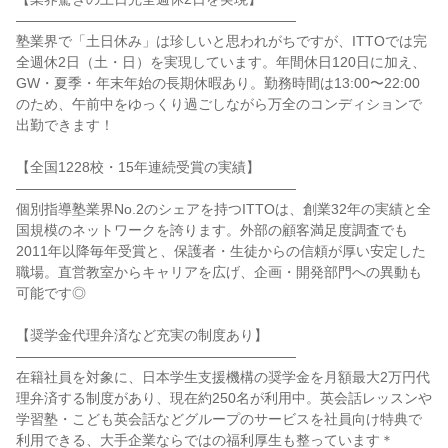
――――――――――――――――――――

塾業界で「土日休み」は珍しいと思われがちですが、ITTOでは完
全週休2日（土・日）を実現しています。年間休日120日に加え、
GW・夏季・年末年始の長期休暇あり。勤務時間は13:00〜22:00
のため、午前中をゆっくり過ごしながら万全のコンディションで
出勤できます！

【全国1228校・15年連続受賞の実績】

――――――――――――――――――――

個別指導塾業界No.2のシェアを持つITTOは、創業32年の実績と全
国規模のネットワークを誇ります。外部の顧客満足度調査でも
2011年以降毎年受賞と、保護者・生徒からの信頼が厚い安定した
職場。直営教室からキャリアを広げ、企画・開発部門への異動も
可能です◎

【奨学金代理弁済など充実の制度あり】

――――――――――――――――――――

在籍社員を対象に、日本学生支援機構の奨学金を月額最大2万円代
理弁済する制度があり、現在約250名が利用中。英会話レッスンや
学習塾・こども英会話などグループのサービスを社員向け特典で
利用できる、大手企業ならではの福利厚生も整っています＊
