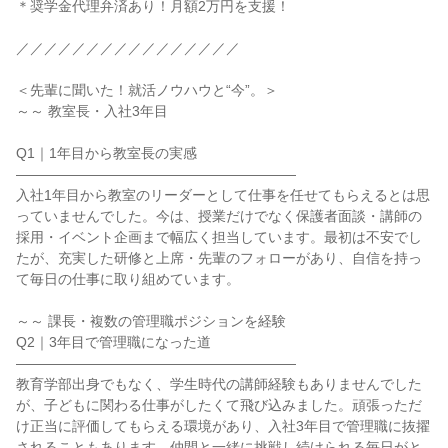
＊奨学金代理弁済あり！月額2万円を支援！

／／／／／／／／／／／／／／／／

＜先輩に聞いた！就活ノウハウと“今”。＞

～～ 教室長・入社3年目

Q1｜1年目から教室長の実感

――――――――――――――――――――

入社1年目から教室のリーダーとして仕事を任せてもらえるとは思
っていませんでした。今は、授業だけでなく保護者面談・講師の
採用・イベント企画まで幅広く担当しています。最初は不安でし
たが、充実した研修と上席・先輩のフォローがあり、自信を持っ
て毎日の仕事に取り組めています。

～～ 課長・複数の管理職ポジションを経験

Q2｜3年目で管理職になった道

――――――――――――――――――――

教育学部出身でもなく、学生時代の講師経験もありませんでした
が、子どもに関わる仕事がしたくて飛び込みました。頑張っただ
け正当に評価してもらえる環境があり、入社3年目で管理職に抜擢
されることもあります。仲間と一緒に挑戦し続けられる毎日がと