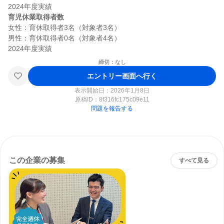
育児休業取得者数
女性：育休取得者3名（対象者3名）

男性：育休取得者0名（対象者4名）

締切：なし
エントリー画面へ行く
表示開始日：2026年1月8日
原稿ID：
8f316fc175c09e11
問題を報告する
この企業の募集
すべて見る