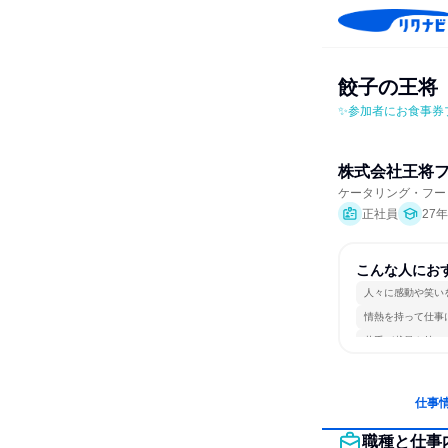
餃子の王将
✨参加者にお食事券
株式会社王将
ケータリング・フー
正社員
27
こんな人にお
人々に感動や笑い
情熱を持って仕事
若手が裁量を持て
仕事
職種と仕事