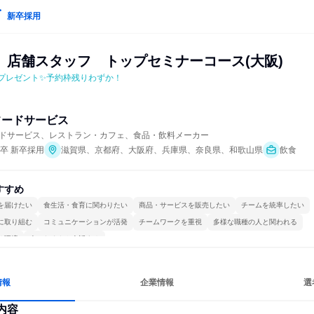
新卒採用
　店舗スタッフ　トップセミナーコース(大阪)
プレゼント✨予約枠残りわずか！
フードサービス
ドサービス、レストラン・カフェ、食品・飲料メーカー
年卒 新卒採用
滋賀県、京都府、大阪府、兵庫県、奈良県、和歌山県
飲食
すすめ
を届けたい
食生活・食育に関わりたい
商品・サービスを販売したい
チームを統率したい
に取り組む
コミュニケーションが活発
チームワークを重視
多様な職種の人と関われる
る環境
人とたくさん会話する
情報
企業情報
選
内容