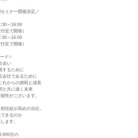
セミナー開催決定／

:30～16:00

付近で開催）

:30～16:00

付近で開催）

ード✨

出会い

現するために

る会社であるために

これからの挑戦と成長

間と共に描く未来

能性がございます。

初任給が高めの当社。

できるのか

します。

000分の
