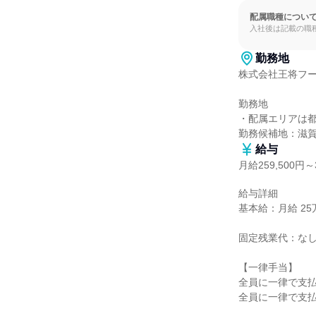
配属職種につい
入社後は記載の職
勤務地
株式会社王将フー
勤務地

・配属エリアは都
勤務候補地：滋
給与
月給259,500円～3
給与詳細

基本給：月給 25万9
固定残業代：なし
【一律手当】

全員に一律で支払
全員に一律で支払