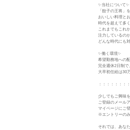
✨当社について✨

「餃子の王将」を
おいしい料理とお
時代を超えて多く
これまでもこれか
注力しているのが
どんな時代にも対
✨働く環境✨

希望勤務地への配
完全週休2日制で
大卒初任給は30
：：：：：：：：
少しでもご興味を
ご登録のメールア
マイページにご登
※エントリーのみ
それでは、あな