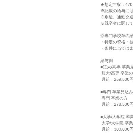
★想定年収：470
※記載の給与には一
※別途、通勤交通
※既卒者に関して
◎専門学校卒の給
・特定の資格・技
・条件に当てはまら
給与例

■短大/高専 卒業
 短大/高専 卒業の方

 月給：259,500円（一律手当含む）

■専門 卒業見込み
 専門 卒業の方

 月給：278,500円（一律手当含む）

■大学/大学院 卒
 大学/大学院 卒業の方

 月給：300,0