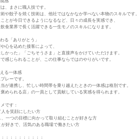
成感

は、まさに職人技です。

術や餃子を焼く技術は、他社ではなかなか学べない本物のスキルです。
ことが今日できるようになるなど、日々の成長を実感でき、

飲食業界で長く活躍できる一生モノのスキルになります。

わる「ありがとう」

や心を込めた接客によって、

しかった」「ごちそうさま」と直接声をかけていただけます。

で感じられることが、この仕事ならではのやりがいです。

える一体感

プレーです。

当が連携し、忙しい時間帯を乗り越えたときの一体感は格別です。

褒められる店」の一員として貢献している実感を得られます。

メです：

て人を笑顔にしたい方

し、一つの目標に向かって取り組むことが好きな方

とが好きで、活気のある職場で働きたい方

：：：：：：：：：：
