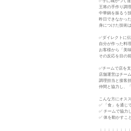
✅手に職がつく達
王将の手作り調理
中華鍋を振るう技
昨日できなかった
身につけた技術は
✅ダイレクトに伝
自分が作った料理
お客様から「美味
その反応を目の前
✅チームで店を支
店舗運営はチーム
調理担当と接客担
仲間と協力し、「
こんな方にオスス
✅ 「食」を通じ
✅ チームで協力
✅ 体を動かすこ
：：：：：：：：