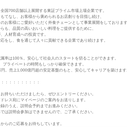
全国700店舗以上展開する東証プライム市場上場企業です。

もてなし、お客様から褒められるお店創りを目指し続け、

のお客様にご愛好いただく外食チェーンとして事業展開をしております
らも、品質の高いおいしい料理をご提供するために、

、人材育成への投資です。

応をし、食を通じて人々に貢献できる企業であり続けます。

属率は100％。安心して社会人のスタートを切ることができます。

、プライベートの時間もしっかり確保できます。

万円。売上1,000億円超の安定基盤のもと、安心してキャリアを築けます。
：：：：：：：：：：

お持ちいただけましたら、ぜひエントリーください。

ドレス宛にマイページのご案内をお送りします。

録のうえ、説明会予約までお進みください。

では説明会参加はできませんので、ご了承ください。

たからのご応募をお待ちしています。