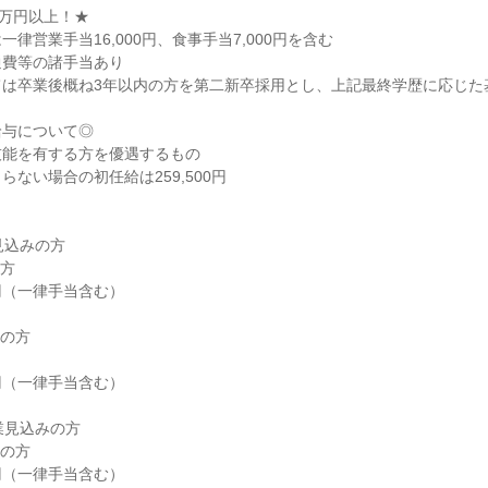
万円以上！★

律営業手当16,000円、食事手当7,000円を含む

費等の諸手当あり

は卒業後概ね3年以内の方を第二新卒採用とし、上記最終学歴に応じた基
与について◎

能を有する方を優遇するもの

ない場合の初任給は259,500円

見込みの方

の方

業見込みの方

00円（一律手当含む）