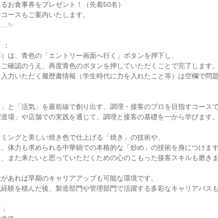
るお食事券をプレゼント！（先着50名）

コースもご案内いたします。

…✨

：

）は、青色の「エントリー画面へ行く」ボタンを押下し、

ご確認のうえ、再度青色のボタンを押していただくことで完了します。
入力いただく履歴書情報（学生時代に力を入れたこと等）は空欄で問題
」と「活気」を最前線で創り出す、調理・接客のプロを目指すコースで
道場」や店舗での実践を通じて、調理と接客の基礎を一から学びます。
ミングと美しい焼き色で仕上げる「焼き」の技術や、

、体力も求められる中華鍋での本格的な「炒め」の技術を身につけます
、また来たいと思っていただくための心のこもった接客スキルも磨きま
があれば早期のキャリアアップも可能な環境です。

経験を積んだ後、製造部門や管理部門で活躍する多彩なキャリアパスも
：
