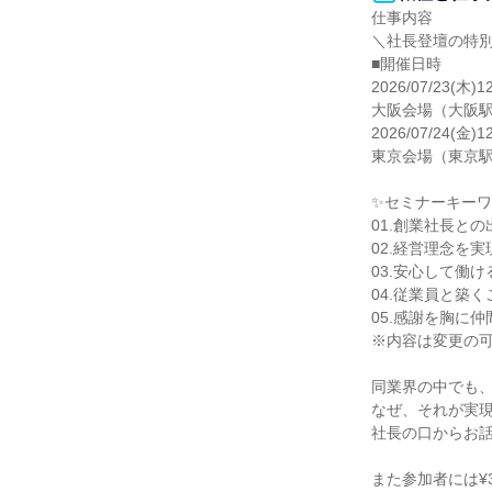
仕事内容

＼社長登壇の特別
■開催日時

2026/07/23(木)12
大阪会場（大阪駅
2026/07/24(金)12
東京会場（東京駅
✨セミナーキーワ
01.創業社長との
02.経営理念を実
03.安心して働け
04.従業員と築く
05.感謝を胸に仲
※内容は変更の可
同業界の中でも、
なぜ、それが実現
社長の口からお話
また参加者には¥3,