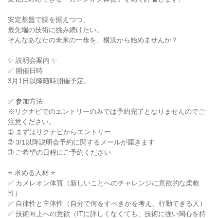
安定基盤で腰を据えつつ、

最先端の技術に挑み続けたい。

そんなあなたの未来の一歩を、横浜から始めませんか？

✨ 説明会案内 ✨

✅ 開催日時

3月1日以降随時開催予定。

✅ 参加方法

※リクナビでのエントリーのみでは予約完了となりませんのでご
注意ください。

➀ まずはリクナビからエントリー

➁ 3/1以降説明会予約に関するメールが届きます

➂ ご希望の日程にご予約ください

⭐ 求める人材 ⭐

✅ カメレオン体質（新しいことへのチャレンジに意欲的な柔軟
性）

✅ 自律性と主体性（自分で何をすべきかを考え、行動できる人）

✅ 技術向上への意欲（ITに詳しくなくても、技術に強い関心を持