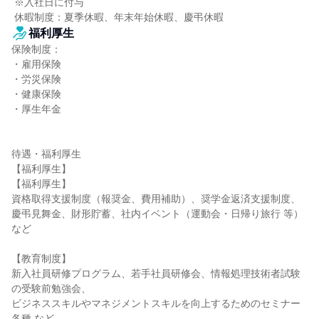
 ※入社日に付与

 休暇制度：夏季休暇、年末年始休暇、慶弔休暇
福利厚生
保険制度：

・雇用保険

・労災保険

・健康保険

・厚生年金

待遇・福利厚生

【福利厚生】

【福利厚生】

資格取得支援制度（報奨金、費用補助）、奨学金返済支援制度、
慶弔見舞金、財形貯蓄、社内イベント（運動会・日帰り旅行 等） 
など

【教育制度】

新入社員研修プログラム、若手社員研修会、情報処理技術者試験
の受験前勉強会、

ビジネススキルやマネジメントスキルを向上するためのセミナー
各種 など