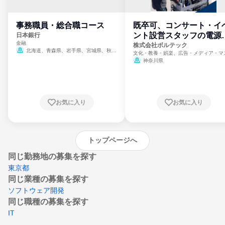
事務職員・総合職コース
既卒可、コンサート・イ
ント設営スタッフの電源
日本銀行
金融
門
株式会社ボルテック
北海道、青森県、岩手県、宮城県、秋田
文化・教養・娯楽、広告・メディア・マ
県、山形県、福島県、茨城県、群馬県、埼玉
ミ、電力・ガス・水道・エネルギー
神奈川県
県、東京都、神奈川県、新潟県、富山県、石
川県、福井県、山梨県、長野県、静岡県、愛
知県、京都府、大阪府、兵庫県、鳥取県、島
根県、岡山県、広島県、山口県、徳島県、香
川県、愛媛県、高知県、福岡県、佐賀県、長
お気に入り
お気に入り
崎県、熊本県、大分県、宮崎県、鹿児島県、
沖縄県
トップページへ
同じ勤務地の募集を探す
東京都
同じ業種の募集を探す
ソフトウェア開発
同じ職種の募集を探す
IT