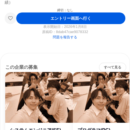
締切：なし
エントリー画面へ行く
表示開始日：2026年1月8日
原稿ID：
8dab47cae9078332
問題を報告する
この企業の募集
すべて見る