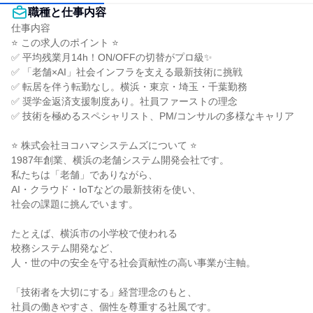
職種と仕事内容
仕事内容

⭐ この求人のポイント ⭐

✅ 平均残業月14h！ON/OFFの切替がプロ級✨

✅ 「老舗×AI」社会インフラを支える最新技術に挑戦

✅ 転居を伴う転勤なし。横浜・東京・埼玉・千葉勤務

✅ 奨学金返済支援制度あり。社員ファーストの理念

✅ 技術を極めるスペシャリスト、PM/コンサルの多様なキャリア

⭐ 株式会社ヨコハマシステムズについて ⭐

1987年創業、横浜の老舗システム開発会社です。

私たちは「老舗」でありながら、

AI・クラウド・IoTなどの最新技術を使い、

社会の課題に挑んでいます。

たとえば、横浜市の小学校で使われる

校務システム開発など、

人・世の中の安全を守る社会貢献性の高い事業が主軸。

「技術者を大切にする」経営理念のもと、

社員の働きやすさ、個性を尊重する社風です。
