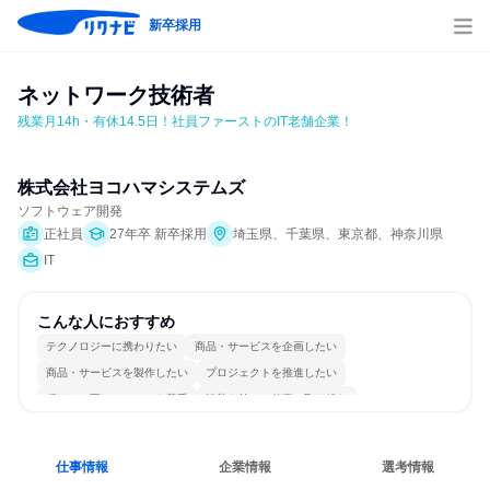
新卒採用
ネットワーク技術者
残業月14h・有休14.5日！社員ファーストのIT老舗企業！
株式会社ヨコハマシステムズ
ソフトウェア開発
正社員
27年卒 新卒採用
埼玉県、千葉県、東京都、神奈川県
IT
こんな人におすすめ
テクノロジーに携わりたい
商品・サービスを企画したい
商品・サービスを製作したい
プロジェクトを推進したい
穏やかで互いのペースを尊重
情熱を持って仕事に取り組む
女性が働きやすい環境で働ける
長く同じ会社に居続けられる
一つの専門分野を極める
若手が裁量を持てる環境
仕事情報
企業情報
選考情報