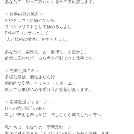
あなたの「やってみたい」を全力で応援します。

✨ 仕事内容の魅力 ✨

AIやクラウドに触れながら、

スペシャリストとして極めるもよし、

PMやITコンサルとして

“人と技術の橋渡し”をするもよし。

あなたの「柔軟性」と「自律性」を活かし、

前例に囚われず、自ら考え行動できる仕事です。

✨ 先輩社員の声 ✨

多様な業務、個性派だらけ、

挑戦的な姿勢、とてもアットホーム！

新人でも飛び込める受け入れ態勢があります。

✨ 応募歓迎メッセージ ✨

ITへの強い関心があり、

新しい技術を自ら学び、試しながら成長したい方へ。

私たちは、あなたの「学習意欲」と

変化に対応できる「カメレオン体質」を高く評価します。
