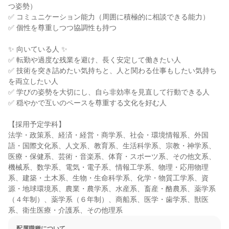
つ姿勢）

✅ コミュニケーション能力（周囲に積極的に相談できる能力）

✅ 個性を尊重しつつ協調性も持つ

✨ 向いている人 ✨

✅ 転勤や過度な残業を避け、長く安定して働きたい人

✅ 技術を突き詰めたい気持ちと、人と関わる仕事もしたい気持ち
を両立したい人

✅ 学びの姿勢を大切にし、自ら非効率を見直して行動できる人

✅ 穏やかで互いのペースを尊重する文化を好む人

【採用予定学科】

法学・政策系、経済・経営・商学系、社会・環境情報系、外国
語・国際文化系、人文系、教育系、生活科学系、宗教・神学系、
医療・保健系、芸術・音楽系、体育・スポーツ系、その他文系、
機械系、数学系、電気・電子系、情報工学系、物理・応用物理
系、建築・土木系、生物・生命科学系、化学・物質工学系、資
源・地球環境系、農業・農学系、水産系、畜産・酪農系、薬学系
（４年制）、薬学系（６年制）、商船系、医学・歯学系、獣医
系、衛生医療・介護系、その他理系
配属職種について