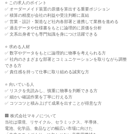
⭐ この求人のポイント

✅ オーダーメイド装置の原価を算出する重要ポジション

✅ 積算の精度が会社の利益や受注判断に直結

✅ 営業・設計・製造など社内各部署と連携して業務を進める

✅ 過去データや仕様書をもとに論理的に原価を分析

✅ 文系出身者でも専門知識を身につけ活躍できる

⭐ 求める人材

✅ 数字やデータをもとに論理的に物事を考えられる方

✅ 社内のさまざまな部署とコミュニケーションを取りながら調整
できる方

✅ 責任感を持って仕事に取り組める誠実な方

⭐ 向いている人

✅ リスクを先読みし、慎重に物事を判断できる方

✅ 細かい確認作業を丁寧に行える方

✅ コツコツと積み上げて成果を出すことが得意な方

🏢 株式会社マキノについて

当社は環境、リサイクル、セラミックス、半導体、

電池、化学品、食品などの幅広い市場に向けた
