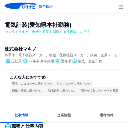
新卒採用
電気計装(愛知県本社勤務)
つくるを支える。未来の産業を制御する技術者になろう
株式会社マキノ
半導体・電子機器メーカー、機械・医療機器メーカー、鉄鋼・金属メーカー
正社員
27年卒 新卒採用
愛知県
製造・生産工程
こんな人におすすめ
環境・エコロジーに携わりたい
テクノロジーに携わりたい
機械・機器に携わりたい
地域貢献に携わりたい
穏やかで互いのペースを尊重
常に新しいものに挑戦
チームワークを重視
多様な職種の人と関われる
仕事情報
企業情報
選考情報
職種と仕事内容