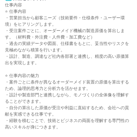
仕事内容

⭐ 仕事内容

・営業担当から顧客ニーズ（技術要件・仕様条件・ユーザー環
境）をヒアリングします。

・受注案件ごとに、オーダーメイド機械の製造原価を算出しま
す。（材料費・外注費・人件費・加工費など）

・過去の実績データや図面、仕様書をもとに、妥当性やリスクを
見極めながら積算を行います。

・設計、製造、調達など社内各部署と連携し、精度の高い原価算
出を実現します。

⭐ 仕事内容の魅力

・案件ごとに条件が異なるオーダーメイド装置の原価を算出する
ため、論理的思考力と分析力を活かせます。

・設計や製造部門と連携しながら、モノづくりの全体像を理解す
ることができます。

・自分の算出した原価が受注や利益に直結するため、会社への貢
献を実感できる仕事です。

・経験を積むことで、技術とビジネスの両面を理解する専門性の
高いスキルが身につきます。
