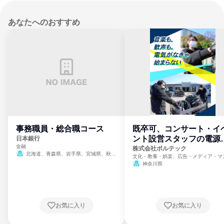
あなたへのおすすめ
事務職員・総合職コース
既卒可、コンサート・イ
ント設営スタッフの電源
日本銀行
金融
門
株式会社ボルテック
北海道、青森県、岩手県、宮城県、秋田
文化・教養・娯楽、広告・メディア・マ
県、山形県、福島県、茨城県、群馬県、埼玉
ミ、電力・ガス・水道・エネルギー
神奈川県
県、東京都、神奈川県、新潟県、富山県、石
川県、福井県、山梨県、長野県、静岡県、愛
知県、京都府、大阪府、兵庫県、鳥取県、島
根県、岡山県、広島県、山口県、徳島県、香
川県、愛媛県、高知県、福岡県、佐賀県、長
お気に入り
お気に入り
崎県、熊本県、大分県、宮崎県、鹿児島県、
沖縄県