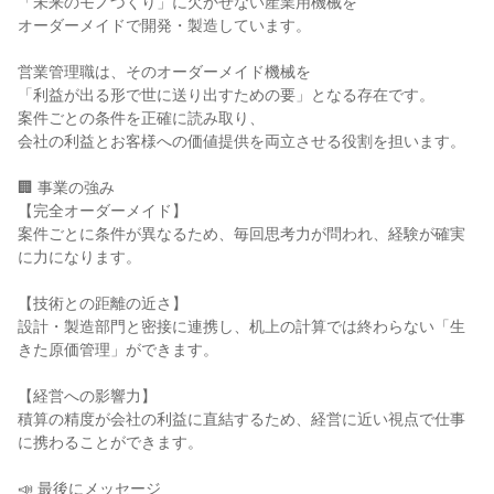
「未来のモノづくり」に欠かせない産業用機械を

オーダーメイドで開発・製造しています。

営業管理職は、そのオーダーメイド機械を

「利益が出る形で世に送り出すための要」となる存在です。

案件ごとの条件を正確に読み取り、

会社の利益とお客様への価値提供を両立させる役割を担います。

🏢 事業の強み

【完全オーダーメイド】

案件ごとに条件が異なるため、毎回思考力が問われ、経験が確実
に力になります。

【技術との距離の近さ】

設計・製造部門と密接に連携し、机上の計算では終わらない「生
きた原価管理」ができます。

【経営への影響力】

積算の精度が会社の利益に直結するため、経営に近い視点で仕事
に携わることができます。

📣 最後にメッセージ
