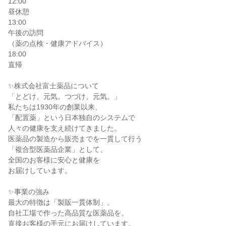
12:00

昼休憩

13:00

午後の訪問

（薬の点検・健康アドバイス）

18:00

直帰

✨株式会社富士薬品について

「とどけ、元気。つづけ、元気。」

私たちは1930年の創業以来、

「配置薬」という日本独自のシステムで

人々の健康を支え続けてきました。

医薬品の製造から販売までを一貫して行う

「複合型医薬品企業」として、

全国のお客様に安心と健康を

お届けしています。

✨事業の強み

最大の特徴は「製販一貫体制」。

自社工場で作った高品質な医薬品を、

直接お客様の手元にお届けしています。
