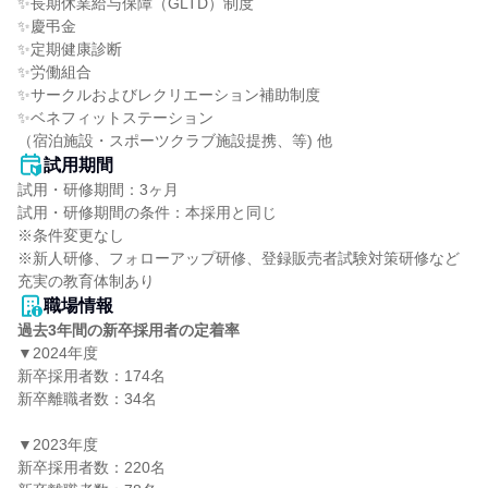
✨長期休業給与保障（GLTD）制度

✨慶弔金

✨定期健康診断

✨労働組合

✨サークルおよびレクリエーション補助制度

✨ベネフィットステーション

（宿泊施設・スポーツクラブ施設提携、等) 他
試用期間
試用・研修期間：3ヶ月

試用・研修期間の条件：本採用と同じ

※条件変更なし

※新人研修、フォローアップ研修、登録販売者試験対策研修など
職場情報
過去3年間の新卒採用者の定着率
▼2024年度

新卒採用者数：174名

新卒離職者数：34名

▼2023年度

新卒採用者数：220名
