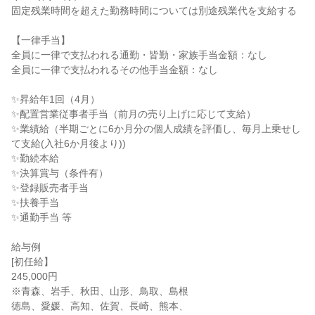
固定残業時間を超えた勤務時間については別途残業代を支給する

【一律手当】

全員に一律で支払われる通勤・皆勤・家族手当金額：なし

全員に一律で支払われるその他手当金額：なし

✨昇給年1回（4月）

✨配置営業従事者手当（前月の売り上げに応じて支給）

✨業績給（半期ごとに6か月分の個人成績を評価し、毎月上乗せし
て支給(入社6か月後より))

✨勤続本給

✨決算賞与（条件有）

✨登録販売者手当

✨扶養手当

✨通勤手当 等

給与例

[初任給】

245,000円

※青森、岩手、秋田、山形、鳥取、島根

徳島、愛媛、高知、佐賀、長崎、熊本、
