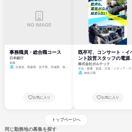
事務職員・総合職コース
既卒可、コンサート・イ
ント設営スタッフの電源
日本銀行
金融
門
株式会社ボルテック
北海道、青森県、岩手県、宮城県、秋田
文化・教養・娯楽、広告・メディア・マ
県、山形県、福島県、茨城県、群馬県、埼玉
ミ、電力・ガス・水道・エネルギー
神奈川県
県、東京都、神奈川県、新潟県、富山県、石
川県、福井県、山梨県、長野県、静岡県、愛
知県、京都府、大阪府、兵庫県、鳥取県、島
根県、岡山県、広島県、山口県、徳島県、香
川県、愛媛県、高知県、福岡県、佐賀県、長
お気に入り
お気に入り
崎県、熊本県、大分県、宮崎県、鹿児島県、
沖縄県
トップページへ
同じ勤務地の募集を探す