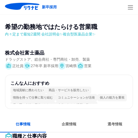
新卒採用
希望の勤務地ではたらける営業職
内々定まで最短2週間 会社説明会✨複合型医薬品企業✨
株式会社富士薬品
ドラッグストア、総合商社・専門商社・卸売、製薬
正社員
27年卒 新卒採用
宮崎県
営業
こんな人におすすめ
地域貢献に携わりたい
商品・サービスを販売したい
情熱を持って仕事に取り組む
コミュニケーションが活発
個人の能力を重視
長く同じ会社に居続けられる
自分の好きな場所で働ける
明確な目標を追いかける
若手が裁量を持てる環境
人とたくさん会話する
仕事情報
企業情報
選考情報
職種と仕事内容