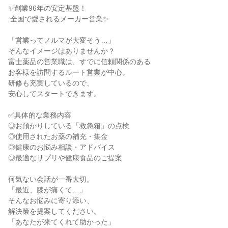
✨創業96年の安定基盤！

 全国で愛されるメーカー営業✨

「営業ってノルマが大変そう…」

そんなイメージはありませんか？

富士薬品の営業職は、すでに信頼関係のある

お客様を訪問するルート営業が中心。

研修も充実しているので、

安心してスタートできます。

✅具体的な業務内容

◎お預かりしている「救急箱」の点検

◎使用されたお薬の補充・集金

◎健康のお悩み相談・アドバイス

◎最適なサプリや健康食品のご提案

何気ない会話が一番大切。

「最近、膝が痛くて…」

そんなお悩みに寄り添い、

解決策を提案してください。

「あなたが来てくれて助かった」
