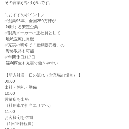
その言葉がやりがいです。

＼おすすめポイント／

✅創業96年、全国250万軒が

 利用する安定企業

✅製薬メーカーの正社員として

 地域医療に貢献

✅充実の研修で「登録販売者」の

 資格取得も可能

✅年間休日117日・

 福利厚生も充実で働きやすい

【新入社員一日の流れ（営業職の場合） 】

09:00

出社・朝礼・準備

10:00

営業所を出発

（社用車で担当エリアへ）

11:00

お客様宅を訪問

（1日15軒程度）
