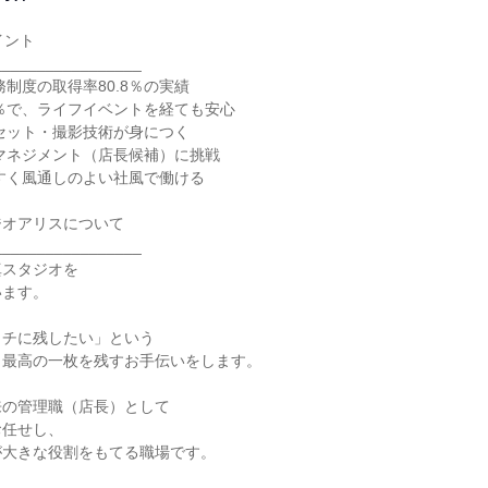
ント

________________

制度の取得率80.8％の実績

4％で、ライフイベントを経ても安心

セット・撮影技術が身につく

マネジメント（店長候補）に挑戦

すく風通しのよい社風で働ける

ジオアリスについて

________________

スタジオを

ます。

チに残したい」という

最高の一枚を残すお手伝いをします。

の管理職（店長）として

任せし、

大きな役割をもてる職場です。
