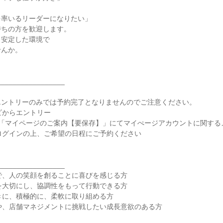
率いるリーダーになりたい」

ちの方を歓迎します。

安定した環境で

んか。

________________

ントリーのみでは予約完了となりませんのでご注意ください。

ビからエントリー

件名「マイページのご案内【要保存】」にてマイぺージアカウントに関する
ログインの上、ご希望の日程にご予約ください

________________

で、人の笑顔を創ることに喜びを感じる方

を大切にし、協調性をもって行動できる方

きに、積極的に、柔軟に取り組める方

や、店舗マネジメントに挑戦したい成長意欲のある方
