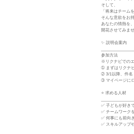
そして、

「将来はチームを
そんな意欲をお持
あなたの情熱を、
開花させてみませ
✨ 説明会案内

______________
参加方法

※リクナビでのエ
➀ まずはリクナ
➁ 3/1以降、
➂ マイページに
⭐ 求める人材

______________
✅ 子どもが好き
✅ チームワーク
✅ 何事にも前向
✅ スキルアップ