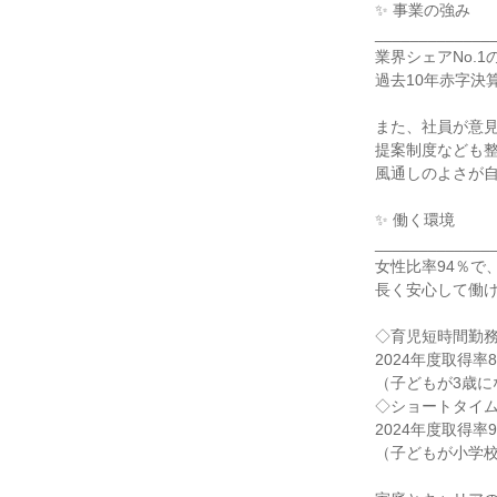
✨ 事業の強み

______________
業界シェアNo.1
過去10年赤字決
また、社員が意見
提案制度なども整
風通しのよさが自
✨ 働く環境

______________
女性比率94％で、
長く安心して働け
◇育児短時間勤務
2024年度取得率80
（子どもが3歳に
◇ショートタイム
2024年度取得率91
（子どもが小学校