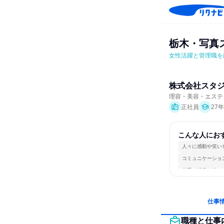
栃木・写真
女性活躍と管理職を
株式会社スタ
理容・美容・エステ
正社員
27
こんな人にお
人々に感動や笑い
コミュニケーショ
若手が裁量を持て
仕事
職種と仕事