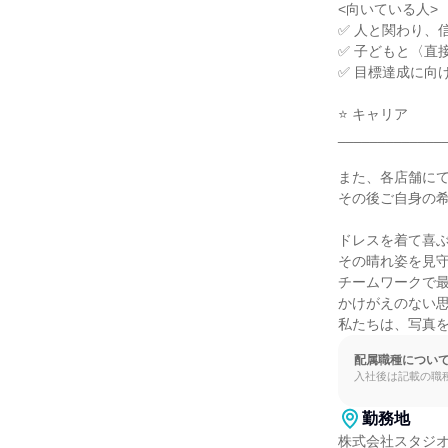
<向いている人>

✅ 人と関わり、
✅ 子どもと〈直
✅ 目標達成に向
⭐ キャリア

______________
また、各店舗にて
その後ご自身の希
ドレスを着て喜ぶ
その晴れ姿を見守
チームワークで最
かけがえのない思
私たちは、写真
配属職種につい
入社後は記載の職
勤務地
株式会社スタジオ