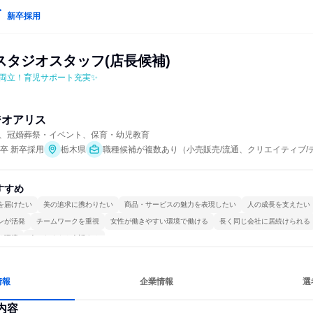
新卒採用
スタジオスタッフ(店長候補)
両立！育児サポート充実✨
ジオアリス
、冠婚葬祭・イベント、保育・幼児教育
年卒 新卒採用
栃木県
職種候補が複数あり（小売販売/流通、クリエイティブ/
すすめ
を届けたい
美の追求に携わりたい
商品・サービスの魅力を表現したい
人の成長を支えたい
ンが活発
チームワークを重視
女性が働きやすい環境で働ける
長く同じ会社に居続けられる
る環境
人とたくさん会話する
情報
企業情報
選
内容