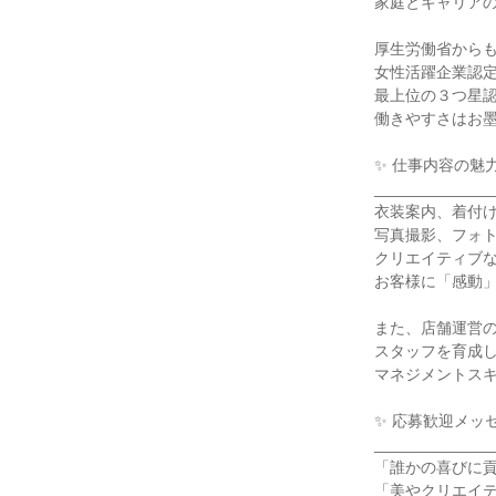
家庭とキャリアの
厚生労働省からも
女性活躍企業認定
最上位の３つ星認
働きやすさはお墨
✨ 仕事内容の魅力
______________
衣装案内、着付け
写真撮影、フォト
クリエイティブな
お客様に「感動」
また、店舗運営の
スタッフを育成し
マネジメントスキ
✨ 応募歓迎メッセ
______________
「誰かの喜びに貢
「美やクリエイテ