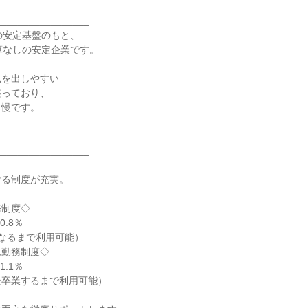
________________

の安定基盤のもと、

算なしの安定企業です。

を出しやすい

っており、

慢です。

________________



る制度が充実。

制度◇

.8％

なるまで利用可能）

勤務制度◇

.1％

卒業するまで利用可能）
