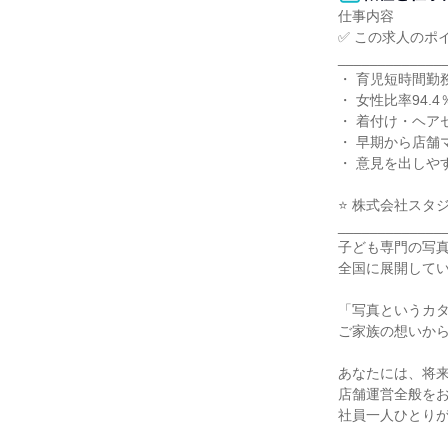
仕事内容

✅ この求人のポイ
______________
・ 育児短時間勤務
・ 女性比率94.
・ 着付け・ヘア
・ 早期から店舗
・ 意見を出しや
⭐ 株式会社スタ
______________
子ども専門の写真
全国に展開してい
「写真というカタ
ご家族の想いから
あなたには、将来
店舗運営全般をお
社員一人ひとりが