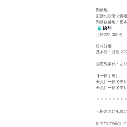
勤務地

面接の段階で都道
勤務候補地：栃
給与
月給229,000円～2
給与詳細

基本給：月給 22万9
固定残業代：あり
【一律手当】

全員に一律で支払
全員に一律で支払
＊＊＊＊＊＊＊＊
＜栃木県に配属に
短大/専門/高専 