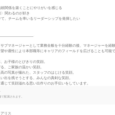
信頼関係を築くことにやりがいを感じる

接〉関わるのが好き

けて、チームを率いるリーダーシップを発揮したい

________________

サブマネージャーとして業務全般を十分経験の後、マネージャーを経験
望や適性により本部職等にキャリアのフィールドを広げることも可能で
、お子様のとびきりの笑顔。

る、ご家族の温かい笑顔。

高の写真が撮れた、スタッフのはじける笑顔。

い出を残そうとする、みんなの真剣な笑顔。

を通じて笑顔溢れる思い出作りのお手伝いをしています。
て
種で配属されます。
アリス
