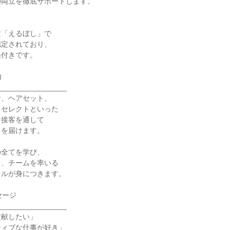
両立を徹底サポートします。



「えるぼし」で

定されており、

付きです。



________________

、ヘアセット、

セレクトといった

接客を通して

を届けます。

全てを学び、

、チームを率いる

ルが身につきます。

ージ

________________

献したい」

ィブな仕事が好き」
