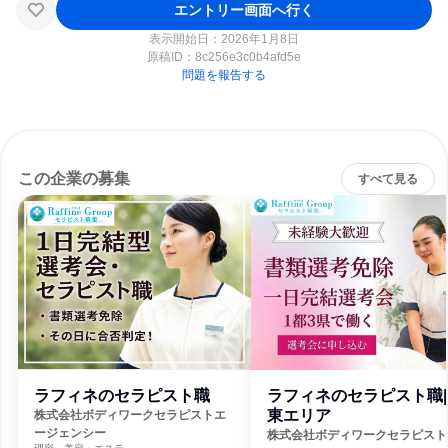
エントリー画面へ行く
表示開始日：2026年1月8日
原稿ID：
8c256e3c0b4afd5e
問題を報告する
この企業の募集
すべて見る
ラフィネのセラピスト職
ラフィネのセラピスト職|
東エリア
株式会社ボディワークセラピストエ
ージェンシー
株式会社ボディワークセラピスト