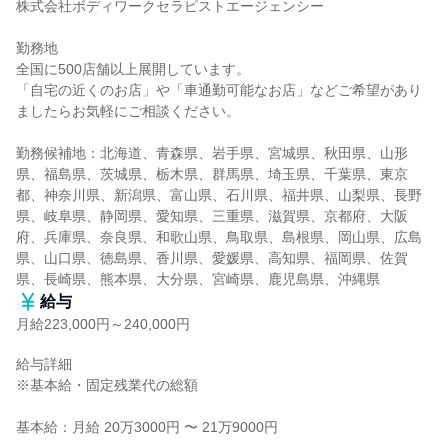
株式会社ボディワークセラピストエージェンシー

勤務地

全国に500店舗以上展開しています。

「自宅の近くのお店」や「車通勤可能なお店」などご希望があり
ましたらお気軽にご相談ください。

勤務候補地：北海道、青森県、岩手県、宮城県、秋田県、山形
県、福島県、茨城県、栃木県、群馬県、埼玉県、千葉県、東京
都、神奈川県、新潟県、富山県、石川県、福井県、山梨県、長野
県、岐阜県、静岡県、愛知県、三重県、滋賀県、京都府、大阪
府、兵庫県、奈良県、和歌山県、鳥取県、島根県、岡山県、広島
県、山口県、徳島県、香川県、愛媛県、高知県、福岡県、佐賀
県、長崎県、熊本県、大分県、宮崎県、鹿児島県、沖縄県
給与
月給223,000円～240,000円
給与詳細

※基本給・固定残業代の総額

基本給：月給 20万3000円 〜 21万9000円
