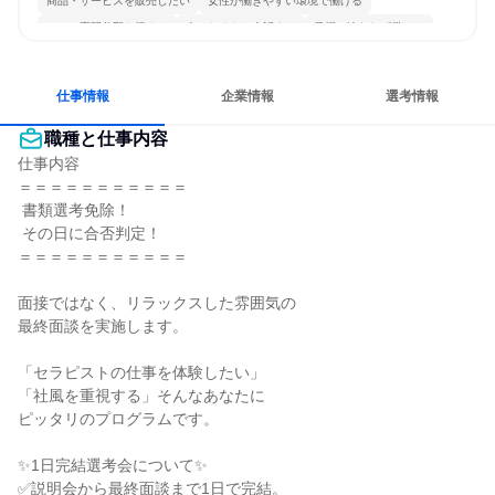
商品・サービスを販売したい
女性が働きやすい環境で働ける
一つの専門分野を極める
人とたくさん会話する
目標に追われず働ける
仕事情報
企業情報
選考情報
職種と仕事内容
仕事内容

＝＝＝＝＝＝＝＝＝＝＝

 書類選考免除！

 その日に合否判定！

＝＝＝＝＝＝＝＝＝＝＝

面接ではなく、リラックスした雰囲気の

最終面談を実施します。

「セラピストの仕事を体験したい」

「社風を重視する」そんなあなたに

ピッタリのプログラムです。

✨1日完結選考会について✨

✅説明会から最終面談まで1日で完結。
