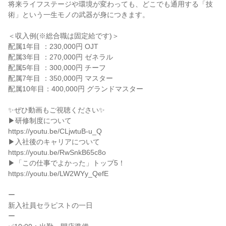
将来ライフステージや環境が変わっても、どこでも通用する「技
術」という一生モノの武器が身につきます。

＜収入例(※総合職は固定給です)＞

配属1年目 ：230,000円 OJT

配属3年目 ：270,000円 ゼネラル

配属5年目 ：300,000円 チーフ

配属7年目 ：350,000円 マスター

配属10年目：400,000円 グランドマスター

✨ぜひ動画もご視聴ください✨

▶研修制度について

https://youtu.be/CLjwtuB-u_Q

▶入社後のキャリアについて

https://youtu.be/RwSnkB65c8o

▶「この仕事でよかった」トップ5！

https://youtu.be/LW2WYy_QefE

ー

新入社員セラピストの一日

ー
