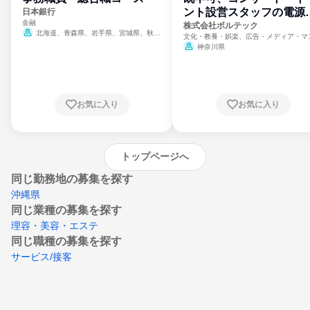
ント設営スタッフの電源
日本銀行
金融
門
株式会社ボルテック
北海道、青森県、岩手県、宮城県、秋田
文化・教養・娯楽、広告・メディア・マ
県、山形県、福島県、茨城県、群馬県、埼玉
ミ、電力・ガス・水道・エネルギー
神奈川県
県、東京都、神奈川県、新潟県、富山県、石
川県、福井県、山梨県、長野県、静岡県、愛
知県、京都府、大阪府、兵庫県、鳥取県、島
根県、岡山県、広島県、山口県、徳島県、香
川県、愛媛県、高知県、福岡県、佐賀県、長
お気に入り
お気に入り
崎県、熊本県、大分県、宮崎県、鹿児島県、
沖縄県
トップページへ
同じ勤務地の募集を探す
沖縄県
同じ業種の募集を探す
理容・美容・エステ
同じ職種の募集を探す
サービス/接客