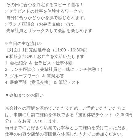
 その日に合否を判定するスピード選考！

✅セラピストの仕事を体験するワークで、

 自分に合うかどうかを肌で感じられます。

✅ランチ座談会（お弁当支給）では、

 先輩社員とリラックスして会話を楽しめます

✨当日の主な流れ✨

【対面】1日完結選考会（11:00～16:30頃）

★私服参加OK！お弁当を支給いたします

1. 会社紹介 ＆ セラピスト仕事体験

2. ランチ座談会（先輩社員と一緒にランチ休憩！）

3. グループワーク ＆ 質疑応答

4. 最終面談（意見交換）＆ 筆記テスト

▼参加までのお願い

※会社への理解を深めていただくため、ご予約いただいた方に
は、事前に店舗で施術を体験できる「施術体験チケット（2,300円
分）」をお渡しいたします。

当日までにお好きな店舗でお客様として施術を受けていただき、
仕事の内容や店舗の雰囲気を体感したうえでご参加ください。
