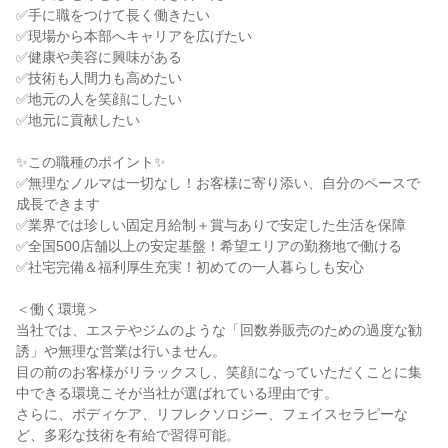
✅手に職をつけて長く働きたい

✅現場から本部へキャリアを広げたい

✅健康や美容に興味がある

✅技術も人間力も高めたい

✅地元の人を笑顔にしたい

✅地元に貢献したい

✨この職種のポイント✨

✅無理なノルマは一切なし！お客様に寄り添い、自分のペースで
成長できます

✅業界では珍しい固定月給制＋賞与ありで安定した生活を保障

✅全国500店舗以上の安定基盤！希望エリアの勤務地で働ける

✅社宅完備＆福利厚生充実！初めての一人暮らしも安心

＜働く環境＞

当社では、エステやジムのような「回数券販売のための過度な勧
誘」や無理な営業は行いません。

目の前のお客様がリラックスし、笑顔になっていただくことに集
中できる環境こそが当社が選ばれている理由です。

さらに、ボディケア、リフレクソロジー、フェイスセラピーな
ど、多彩な技術を有給で習得可能。
