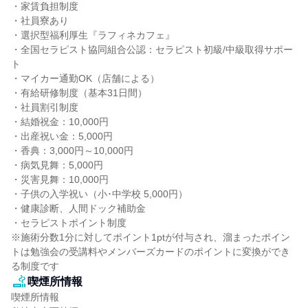
・家賃負担制度

・社員寮あり

・選択型福利厚生『ラフィネカフェ』

・全国セラピスト協同組合公認：セラピスト初級/中級取得サポー
ト

・マイカー通勤OK（店舗による）

・有給研修制度（基本31日間）

・社員割引制度

・結婚祝金：10,000円

・出産祝い金：5,000円

・香典：3,000円～10,000円

・病気見舞：5,000円

・災害見舞：10,000円

・子供の入学祝い（小･中学校 5,000円）

・健康診断、人間ドック補助金

・セラピストポイント制度

※施術分数1分に対してポイント1ptが付与され、溜まったポイン
トは勉強会の受講料やメンバーズカードのポイントに変換ができ
る制度です
喫煙所情報
喫煙所情報
