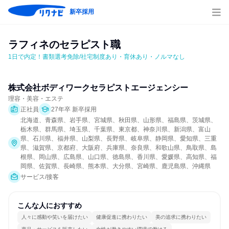
新卒採用
ラフィネのセラピスト職
1日で内定！書類選考免除/社宅制度あり・育休あり・ノルマなし
株式会社ボディワークセラピストエージェンシー
理容・美容・エステ
正社員
27年卒 新卒採用
北海道、青森県、岩手県、宮城県、秋田県、山形県、福島県、茨城県、
栃木県、群馬県、埼玉県、千葉県、東京都、神奈川県、新潟県、富山
県、石川県、福井県、山梨県、長野県、岐阜県、静岡県、愛知県、三重
県、滋賀県、京都府、大阪府、兵庫県、奈良県、和歌山県、鳥取県、島
根県、岡山県、広島県、山口県、徳島県、香川県、愛媛県、高知県、福
岡県、佐賀県、長崎県、熊本県、大分県、宮崎県、鹿児島県、沖縄県
サービス/接客
こんな人におすすめ
人々に感動や笑いを届けたい
健康促進に携わりたい
美の追求に携わりたい