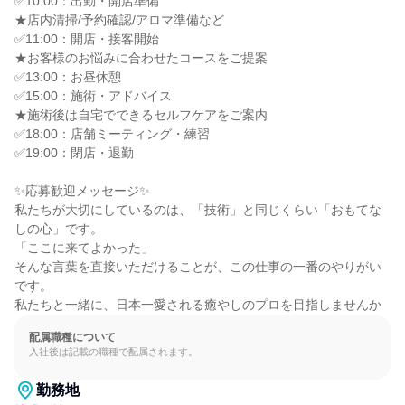
✅10:00：出勤・開店準備

★店内清掃/予約確認/アロマ準備など

✅11:00：開店・接客開始

★お客様のお悩みに合わせたコースをご提案

✅13:00：お昼休憩

✅15:00：施術・アドバイス

★施術後は自宅でできるセルフケアをご案内

✅18:00：店舗ミーティング・練習

✅19:00：閉店・退勤

✨応募歓迎メッセージ✨

私たちが大切にしているのは、「技術」と同じくらい「おもてな
しの心」です。

「ここに来てよかった」

そんな言葉を直接いただけることが、この仕事の一番のやりがい
です。

私たちと一緒に、日本一愛される癒やしのプロを目指しませんか
配属職種について
入社後は記載の職種で配属されます。
勤務地