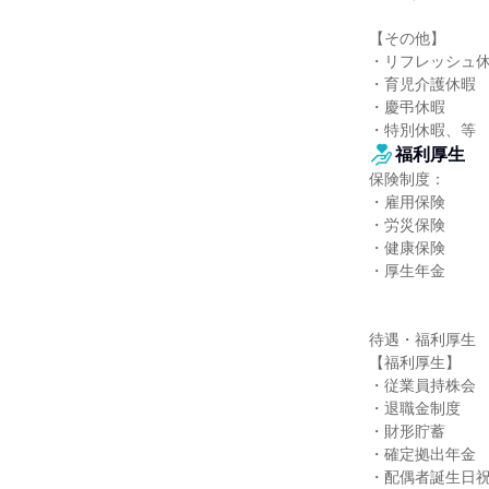
【その他】

・リフレッシュ休
・育児介護休暇

・慶弔休暇

・特別休暇、等
福利厚生
保険制度：

・雇用保険

・労災保険

・健康保険

・厚生年金

待遇・福利厚生

【福利厚生】

・従業員持株会

・退職金制度

・財形貯蓄

・確定拠出年金

・配偶者誕生日祝