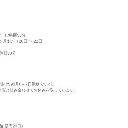


り7時間50分

月あたり20日 〜 22日

休憩90分
期のため月6～7日勤務ですが、

 最高20日）
