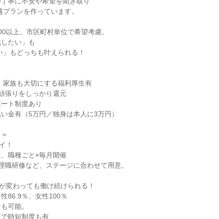
丁寧に不安や希望を聞き取り

200以上。市区町村単位で希望考慮。

したい」も

頑張りをしっかり還元

ート制度あり

い金有（5万円／独身は本人に3万円）

＝

イ！

、職種ごと×毎月開催

理職研修など、ステージに合わせて用意。

が変わっても働け続けられる！

86.9％、女性100％

も可能。

立で時短制度も有