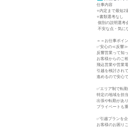
仕事内容

⭐内定まで最短2週
⭐書類選考なし

 個別の説明選考会からスタートなので

 不安な点・気になる点を解消して選考できます！

＝＝お仕事ポイン
✅安心の≪反響≫
反響営業って知っ
お客様からのご相
飛込営業や営業電
引越を検討されて
進めるので安心で
✅エリア制で転勤
特定の地域を担当
出張や転勤があり
プライベートも重
✅引越プランを企
お客様のお困りご