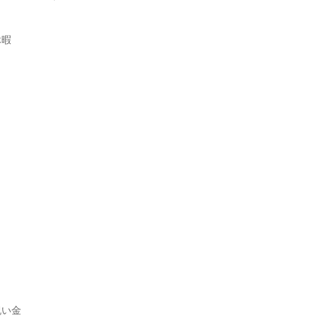
暇

い金
