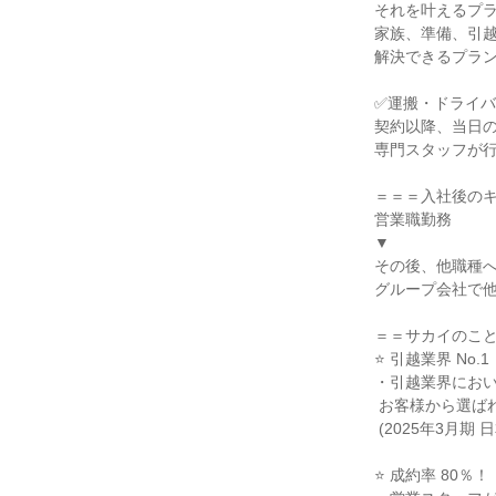
それを叶えるプラ
家族、準備、引越
解決できるプラン
✅運搬・ドライバ
契約以降、当日の
専門スタッフが行
＝＝＝入社後のキ
営業職勤務

▼

その後、他職種へ
グループ会社で他
＝＝サカイのこと
⭐ 引越業界 No.1！
・引越業界において
 お客様から選ばれています。

 (2025年3月期 日本流通新聞調べ)

⭐ 成約率 80％！
