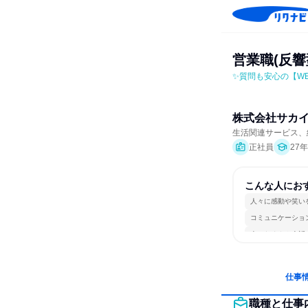
営業職(反
✨質問も安心の【W
株式会社サカ
生活関連サービス、
正社員
27
こんな人にお
人々に感動や笑い
コミュニケーショ
人とたくさん会話
仕事
職種と仕事