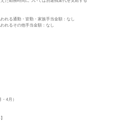
えた勤務時間については別途残業代を支給する

われる通勤・皆勤・家族手当金額：なし

われるその他手当金額：なし

月・4月）

】
