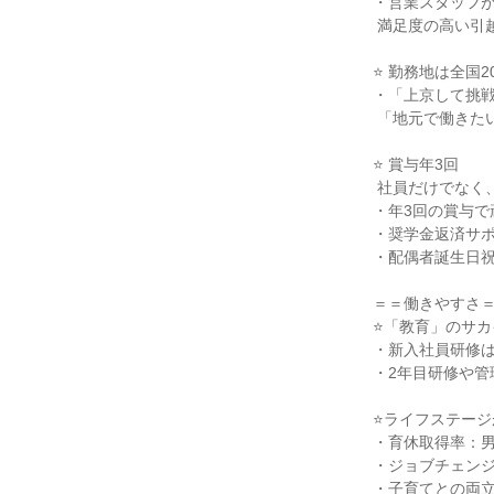
・営業スタッフが
 満足度の高い引越プランを作っています。

⭐ 勤務地は全国
・「上京して挑戦
 「地元で働きたい」もどっちも叶えられる！

⭐ 賞与年3回

 社員だけでなく、家族も大切にする福利厚生有

・年3回の賞与で
・奨学金返済サポ
・配偶者誕生日祝
＝＝働きやすさ＝
⭐「教育」のサカ
・新入社員研修は
・2年目研修や管
⭐ライフステージ
・育休取得率：男性
・ジョブチェンジ
・子育てとの両