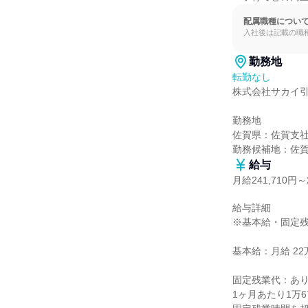
配属職種につい
入社後は記載の職
勤務地
転勤なし
株式会社サカイ引
勤務地

佐賀県：佐賀支社
勤務候補地：佐
給与
月給241,710円～2
給与詳細

※基本給・固定残
基本給：月給 22万5
固定残業代：あり
1ヶ月あたり1万6