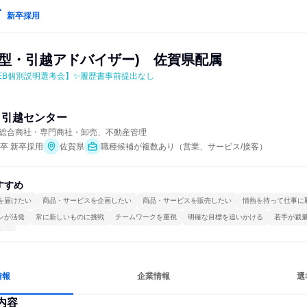
新卒採用
響型・引越アドバイザー)　佐賀県配属
EB個別説明選考会】✨履歴書事前提出なし
イ引越センター
総合商社・専門商社・卸売、不動産管理
年卒 新卒採用
佐賀県
職種候補が複数あり（営業、サービス/接客）
すすめ
を届けたい
商品・サービスを企画したい
商品・サービスを販売したい
情熱を持って仕事に
ンが活発
常に新しいものに挑戦
チームワークを重視
明確な目標を追いかける
若手が裁
する
情報
企業情報
選
内容