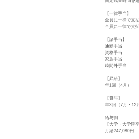
固定残業時間を超
【一律手当】

全員に一律で支払
全員に一律で支払
【諸手当】

通勤手当

資格手当

家族手当

時間外手当

【昇給】

年1回（4月）

【賞与】

年3回（7月・12
給与例

【大学・大学院卒
月給247,080円
